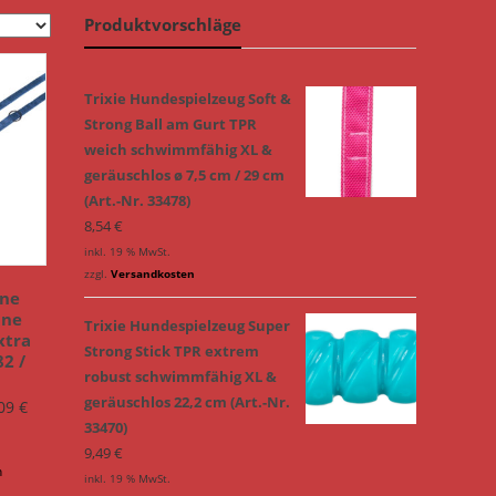
Produktvorschläge
Trixie Hundespielzeug Soft &
Strong Ball am Gurt TPR
weich schwimmfähig XL &
geräuschlos ø 7,5 cm / 29 cm
(Art.-Nr. 33478)
8,54
€
inkl. 19 % MwSt.
zzgl.
Versandkosten
ne
ine
Trixie Hundespielzeug Super
xtra
Strong Stick TPR extrem
2 /
robust schwimmfähig XL &
geräuschlos 22,2 cm (Art.-Nr.
,09
€
33470)
9,49
€
n
inkl. 19 % MwSt.