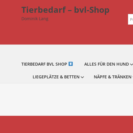
Zum
Tierbedarf – bvl-Shop
Inhalt
Su
springen
Dominik Lang
na
TIERBEDARF BVL SHOP
ALLES FÜR DEN HUND
LIEGEPLÄTZE & BETTEN
NÄPFE & TRÄNKEN