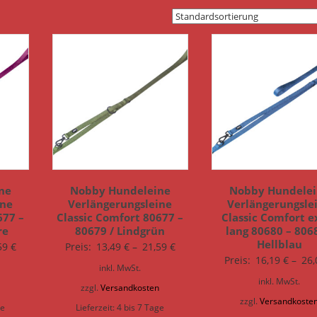
ne
Nobby Hundeleine
Nobby Hundelei
ine
Verlängerungsleine
Verlängerungsle
677 –
Classic Comfort 80677 –
Classic Comfort e
re
80679 / Lindgrün
lang 80680 – 8068
Hellblau
59
€
Preis:
13,49
€
–
21,59
€
Preis:
16,19
€
–
26
inkl. MwSt.
inkl. MwSt.
n
zzgl.
Versandkosten
zzgl.
Versandkoste
ge
Lieferzeit:
4 bis 7 Tage