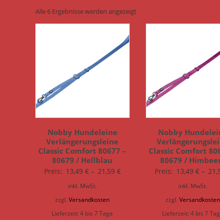
Alle 6 Ergebnisse werden angezeigt
Nobby Hundeleine
Nobby Hundelei
Verlängerungsleine
Verlängerungsle
Classic Comfort 80677 –
Classic Comfort 80
80679 / Hellblau
80679 / Himbee
Preis:
13,49
€
–
21,59
€
Preis:
13,49
€
–
21,
inkl. MwSt.
inkl. MwSt.
zzgl.
Versandkosten
zzgl.
Versandkoste
Lieferzeit:
4 bis 7 Tage
Lieferzeit:
4 bis 7 Ta