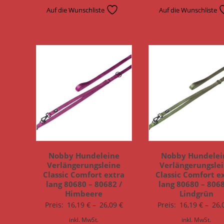
Auf die Wunschliste
Auf die Wunschliste
Nobby Hundeleine
Nobby Hundelei
Verlängerungsleine
Verlängerungsle
Classic Comfort extra
Classic Comfort e
lang 80680 – 80682 /
lang 80680 – 8068
Himbeere
Lindgrün
Preis:
16,19
€
–
26,09
€
Preis:
16,19
€
–
26,
inkl. MwSt.
inkl. MwSt.