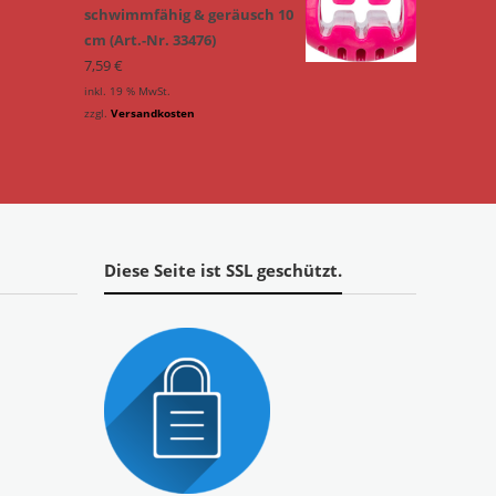
schwimmfähig & geräusch 10
cm (Art.-Nr. 33476)
7,59
€
inkl. 19 % MwSt.
zzgl.
Versandkosten
Diese Seite ist SSL geschützt.