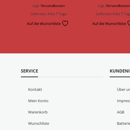
zzgl.
Versandkosten
zzgl.
Versandkoste
Lieferzeit:
4 bis 7 Tage
Lieferzeit:
4 bis 7 Ta
Auf die Wunschliste
Auf die Wunschliste
SERVICE
KUNDEN
Kontakt
Über u
Mein Konto
Impre
Warenkorb
AGB
Wunschliste
Batteri