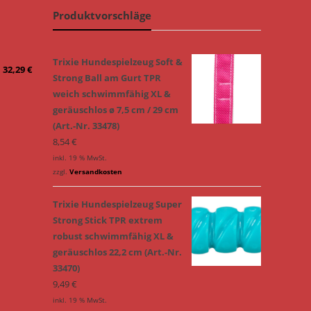
Produktvorschläge
Trixie Hundespielzeug Soft &
32,29
€
Strong Ball am Gurt TPR
weich schwimmfähig XL &
geräuschlos ø 7,5 cm / 29 cm
(Art.-Nr. 33478)
8,54
€
inkl. 19 % MwSt.
zzgl.
Versandkosten
Trixie Hundespielzeug Super
Strong Stick TPR extrem
robust schwimmfähig XL &
geräuschlos 22,2 cm (Art.-Nr.
33470)
9,49
€
inkl. 19 % MwSt.