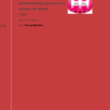
schwimmfähig & geräusch 10
cm (Art.-Nr. 33476)
7,59
€
inkl. 19 % MwSt.
s. Es
zzgl.
Versandkosten