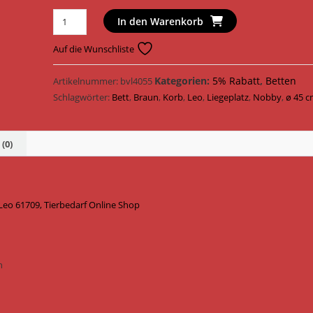
Nobby
In den Warenkorb
Hundebett
Korb
Auf die Wunschliste
Leo
Leopard
Kategorien:
5% Rabatt
,
Betten
Artikelnummer:
bvl4055
61709
Schlagwörter:
Bett
,
Braun
,
Korb
,
Leo
,
Liegeplatz
,
Nobby
,
ø 45 
/
Braun
(0)
Menge
o 61709, Tierbedarf Online Shop
h