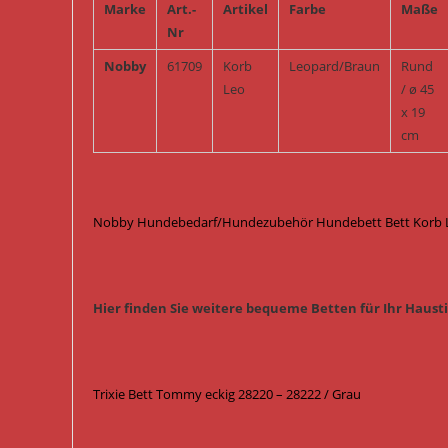
Marke
Art.-
Artikel
Farbe
Maße
Nr
Nobby
61709
Korb
Leopard/Braun
Rund
Leo
/ ø 45
x 19
cm
Nobby Hundebedarf/Hundezubehör Hundebett Bett Korb Le
Hier finden Sie weitere bequeme Betten für Ihr Hausti
Trixie Bett Tommy eckig 28220 – 28222 / Grau