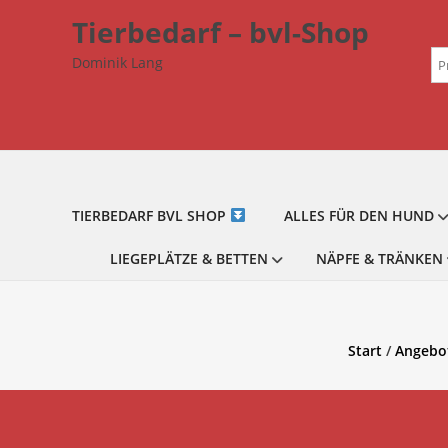
Zum
Tierbedarf – bvl-Shop
Inhalt
Su
springen
Dominik Lang
na
TIERBEDARF BVL SHOP
ALLES FÜR DEN HUND
LIEGEPLÄTZE & BETTEN
NÄPFE & TRÄNKEN
Start
/
Angebot