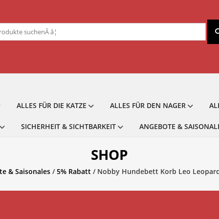
chen
ch:
ALLES FÜR DIE KATZE
ALLES FÜR DEN NAGER
AL
SICHERHEIT & SICHTBARKEIT
ANGEBOTE & SAISONAL
SHOP
e & Saisonales
/
5% Rabatt
/ Nobby Hundebett Korb Leo Leopard