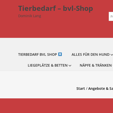
Zum
Tierbedarf – bvl-Shop
Inhalt
Su
springen
Dominik Lang
na
TIERBEDARF BVL SHOP
ALLES FÜR DEN HUND
LIEGEPLÄTZE & BETTEN
NÄPFE & TRÄNKEN
Start
/
Angebote & Sa