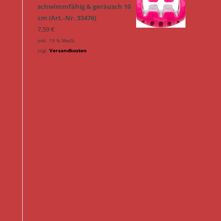
schwimmfähig & geräusch 10
cm (Art.-Nr. 33476)
7,59
€
inkl. 19 % MwSt.
zzgl.
Versandkosten