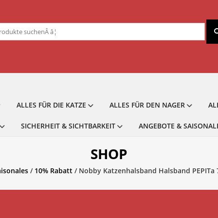
chen
ch:
ALLES FÜR DIE KATZE
ALLES FÜR DEN NAGER
AL
SICHERHEIT & SICHTBARKEIT
ANGEBOTE & SAISONAL
SHOP
isonales
/
10% Rabatt
/ Nobby Katzenhalsband Halsband PEPITa 