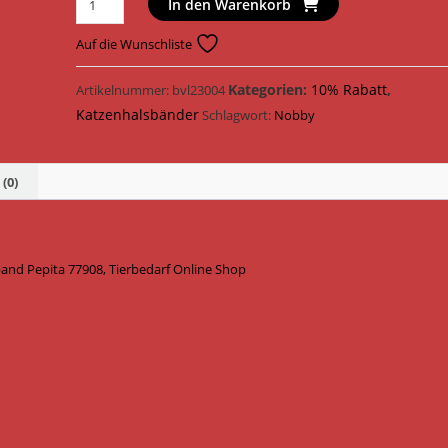
In den Warenkorb
Katzenhalsband
Halsband
Auf die Wunschliste
PEPITa
77908
Kategorien:
10% Rabatt
,
Artikelnummer:
bvl23004
/
Katzenhalsbänder
Schlagwort:
Nobby
Schwarz/Weiß
Menge
(0)
nd Pepita 77908, Tierbedarf Online Shop