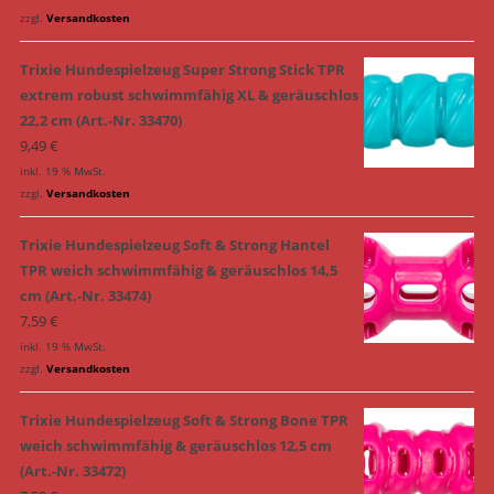
zzgl.
Versandkosten
Trixie Hundespielzeug Super Strong Stick TPR
extrem robust schwimmfähig XL & geräuschlos
22,2 cm (Art.-Nr. 33470)
9,49
€
inkl. 19 % MwSt.
zzgl.
Versandkosten
Trixie Hundespielzeug Soft & Strong Hantel
TPR weich schwimmfähig & geräuschlos 14,5
cm (Art.-Nr. 33474)
7,59
€
inkl. 19 % MwSt.
zzgl.
Versandkosten
Trixie Hundespielzeug Soft & Strong Bone TPR
weich schwimmfähig & geräuschlos 12,5 cm
(Art.-Nr. 33472)