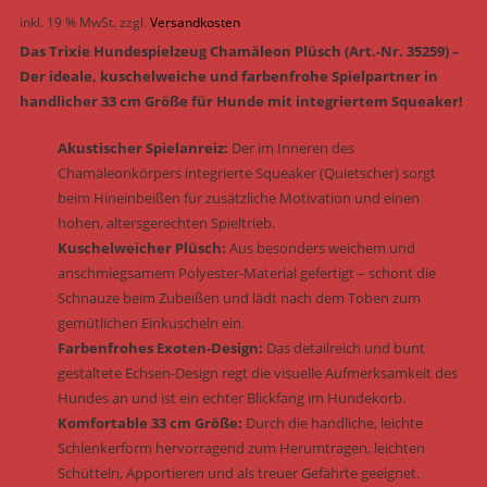
inkl. 19 % MwSt.
zzgl.
Versandkosten
Das Trixie Hundespielzeug Chamäleon Plüsch (Art.-Nr. 35259) –
Der ideale, kuschelweiche und farbenfrohe Spielpartner in
handlicher 33 cm Größe für Hunde mit integriertem Squeaker!
Akustischer Spielanreiz:
Der im Inneren des
Chamäleonkörpers integrierte Squeaker (Quietscher) sorgt
beim Hineinbeißen für zusätzliche Motivation und einen
hohen, altersgerechten Spieltrieb.
Kuschelweicher Plüsch:
Aus besonders weichem und
anschmiegsamem Polyester-Material gefertigt – schont die
Schnauze beim Zubeißen und lädt nach dem Toben zum
gemütlichen Einkuscheln ein.
Farbenfrohes Exoten-Design:
Das detailreich und bunt
gestaltete Echsen-Design regt die visuelle Aufmerksamkeit des
Hundes an und ist ein echter Blickfang im Hundekorb.
Komfortable 33 cm Größe:
Durch die handliche, leichte
Schlenkerform hervorragend zum Herumtragen, leichten
Schütteln, Apportieren und als treuer Gefährte geeignet.