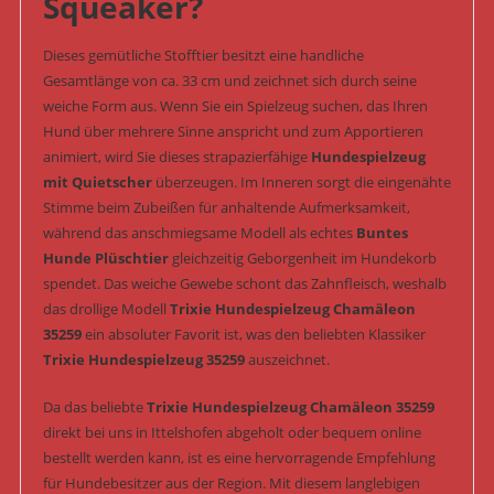
Squeaker?
Dieses gemütliche Stofftier besitzt eine handliche
Gesamtlänge von ca. 33 cm und zeichnet sich durch seine
weiche Form aus. Wenn Sie ein Spielzeug suchen, das Ihren
Hund über mehrere Sinne anspricht und zum Apportieren
animiert, wird Sie dieses strapazierfähige
Hundespielzeug
mit Quietscher
überzeugen. Im Inneren sorgt die eingenähte
Stimme beim Zubeißen für anhaltende Aufmerksamkeit,
während das anschmiegsame Modell als echtes
Buntes
Hunde Plüschtier
gleichzeitig Geborgenheit im Hundekorb
spendet. Das weiche Gewebe schont das Zahnfleisch, weshalb
das drollige Modell
Trixie Hundespielzeug Chamäleon
35259
ein absoluter Favorit ist, was den beliebten Klassiker
Trixie Hundespielzeug 35259
auszeichnet.
Da das beliebte
Trixie Hundespielzeug Chamäleon 35259
direkt bei uns in Ittelshofen abgeholt oder bequem online
bestellt werden kann, ist es eine hervorragende Empfehlung
für Hundebesitzer aus der Region. Mit diesem langlebigen