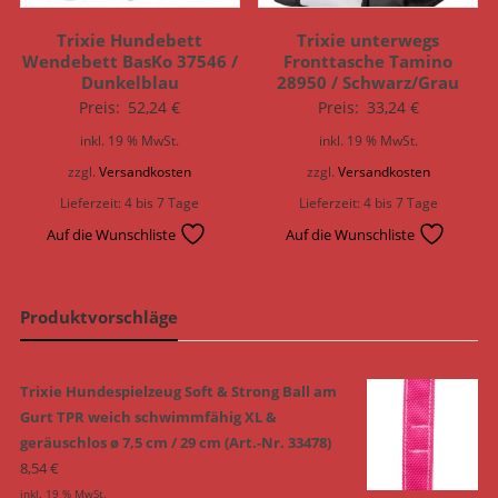
Trixie Hundebett
Trixie unterwegs
Wendebett BasKo 37546 /
Fronttasche Tamino
Dunkelblau
28950 / Schwarz/Grau
Preis:
52,24
€
Preis:
33,24
€
inkl. 19 % MwSt.
inkl. 19 % MwSt.
zzgl.
Versandkosten
zzgl.
Versandkosten
Lieferzeit:
4 bis 7 Tage
Lieferzeit:
4 bis 7 Tage
Auf die Wunschliste
Auf die Wunschliste
Produktvorschläge
Trixie Hundespielzeug Soft & Strong Ball am
Gurt TPR weich schwimmfähig XL &
geräuschlos ø 7,5 cm / 29 cm (Art.-Nr. 33478)
8,54
€
inkl. 19 % MwSt.