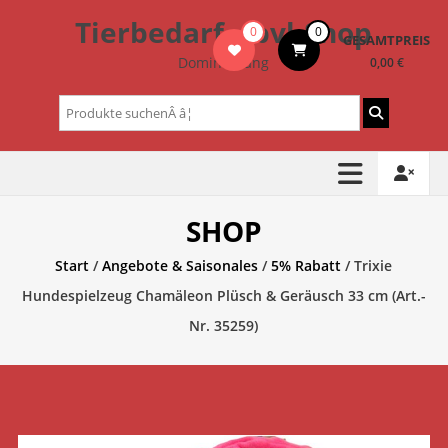
Zum
Tierbedarf – bvl-Shop
0
0
Inhalt
GESAMTPREIS
springen
Dominik Lang
0,00 €
Suchen
nach:
SHOP
Start
/
Angebote & Saisonales
/
5% Rabatt
/ Trixie
Hundespielzeug Chamäleon Plüsch & Geräusch 33 cm (Art.-
Nr. 35259)