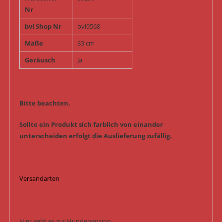
Nr
bvl Shop Nr
bvl9568
Maße
33 cm
Geräusch
Ja
Bitte beachten.
Sollte ein Produkt sich farblich von einander
unterscheiden erfolgt die Auslieferung zufällig.
Versandarten
Hier geht es zur Hundepension.