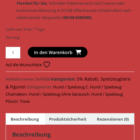
Flexibel für Sie:
Schneller Paketversand nach Hause oder
kostenlose Abholung in 91238 Offenhausen (Ittelshofen) nach
telefonischer Absprache (
09158 9289399
).
Lieferzeit:
4 bis 7 Tage
Vorrätig
Trixie
In den Warenkorb
Hundespielzeug
Chamäleon
Auf die Wunschliste
Plüsch
&
Kategorien:
5% Rabatt
,
Spielzeugtiere
Artikelnummer:
bvl9568
Geräusch
& Figuren
Schlagwörter:
Hund / Spielzeug C
,
Hund / Spielzeug
33
Chamäleon
,
Hund / Spielzeug ohne Geräusch
,
Hund / Spielzeug
cm
Plüsch
,
Trixie
(Art.-
Nr.
Beschreibung
Produktsicherheit
Rezensionen (0)
35259)
Menge
Beschreibung