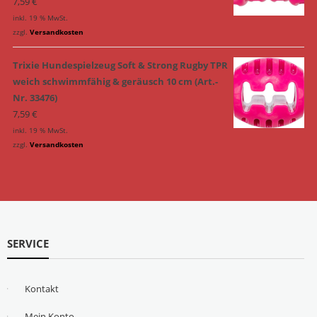
7,59
€
inkl. 19 % MwSt.
zzgl.
Versandkosten
Trixie Hundespielzeug Soft & Strong Rugby TPR
weich schwimmfähig & geräusch 10 cm (Art.-
Nr. 33476)
7,59
€
inkl. 19 % MwSt.
zzgl.
Versandkosten
SERVICE
Kontakt
Mein Konto