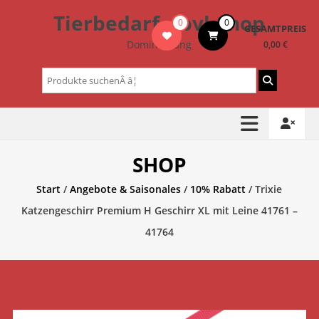
Zum
Tierbedarf – bvl-Shop
0
0
Inhalt
GESAMTPREIS
springen
Dominik Lang
0,00 €
Suchen
nach:
SHOP
Start
/
Angebote & Saisonales
/
10% Rabatt
/ Trixie
Katzengeschirr Premium H Geschirr XL mit Leine 41761 –
41764