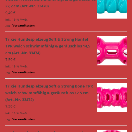
22,2 cm (Art.-Nr. 33470)
9,49
€
inkl. 19 % MwSt.
zzgl.
Versandkosten
Trixie Hundespielzeug Soft & Strong Hantel
TPR weich schwimmfähig & geräuschlos 14,5
cm (Art.-Nr. 33474)
7,59
€
inkl. 19 % MwSt.
zzgl.
Versandkosten
Trixie Hundespielzeug Soft & Strong Bone TPR
weich schwimmfähig & geräuschlos 12,5 cm
(Art.-Nr. 33472)
7,59
€
inkl. 19 % MwSt.
zzgl.
Versandkosten