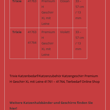
Trixie
41763
Premium
Ozean
33 –
H
57 cm
Geschirr
/ 13
XL mit
mm
Leine
Trixie
41763
Premium
Violett
33 –
H
57 cm
41764
Geschirr
/ 13
XL mit
mm
Leine
Trixie Katzenbedarf/Katzenzubehör Katzengeschirr Premium
H Geschirr XL mit Leine 41761 – 41764, Tierbedarf Online Shop
Weitere Katzenhalsbänder und Geschirre finden Sie
hier!