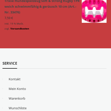
Trixie Hundespielzeug Soft & Strong Rugby TPR
weich schwimmfähig & geräusch 10 cm (Art.-
Nr. 33476)
7,59
€
inkl. 19 % MwSt.
zzgl.
Versandkosten
SERVICE
Kontakt
Mein Konto
Warenkorb
Wunschliste