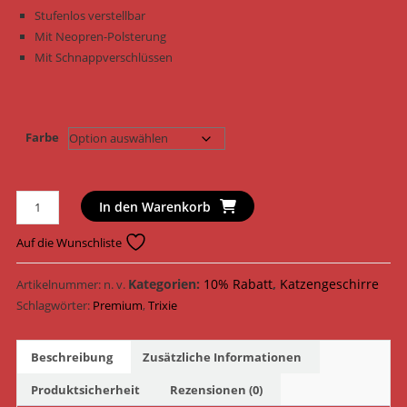
Stufenlos verstellbar
Mit Neopren-Polsterung
Mit Schnappverschlüssen
Farbe
Trixie
In den Warenkorb
Katzengeschirr
Premium
Auf die Wunschliste
H
Geschirr
Kategorien:
10% Rabatt
,
Katzengeschirre
Artikelnummer:
n. v.
XL
Schlagwörter:
Premium
,
Trixie
mit
Leine
Beschreibung
Zusätzliche Informationen
41761
-
Produktsicherheit
Rezensionen (0)