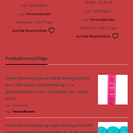
Preis:
22,41
€
inkl. 19 % MwSt.
inkl. 19 % MwSt.
zzgl.
Versandkosten
zzgl.
Versandkosten
Lieferzeit:
4 bis 7 Tage
Lieferzeit:
4 bis 7 Tage
Auf die Wunschliste
Auf die Wunschliste
Produktvorschläge
Trixie Hundespielzeug Soft & Strong Ball am
Gurt TPR weich schwimmfähig XL &
geräuschlos ø 7,5 cm / 29 cm (Art.-Nr. 33478)
8,54
€
inkl. 19 % MwSt.
zzgl.
Versandkosten
Trixie Hundespielzeug Super Strong Stick TPR
extrem robust schwimmfähig XL & geräuschlos