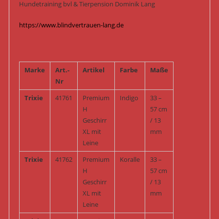
Hundetraining bvl & Tierpension Dominik Lang
https://www.blindvertrauen-lang.de
Marke
Art.-
Artikel
Farbe
Maße
Nr
Trixie
41761
Premium
Indigo
33 –
H
57 cm
Geschirr
/ 13
XL mit
mm
Leine
Trixie
41762
Premium
Koralle
33 –
H
57 cm
Geschirr
/ 13
XL mit
mm
Leine