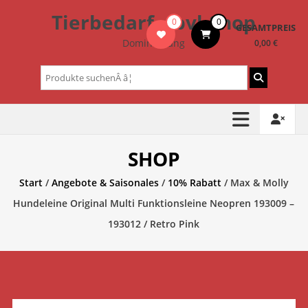
Zum
Tierbedarf – bvl-Shop
0
0
Inhalt
GESAMTPREIS
springen
Dominik Lang
0,00 €
Suchen
nach:
SHOP
Start
/
Angebote & Saisonales
/
10% Rabatt
/ Max & Molly
Hundeleine Original Multi Funktionsleine Neopren 193009 –
193012 / Retro Pink