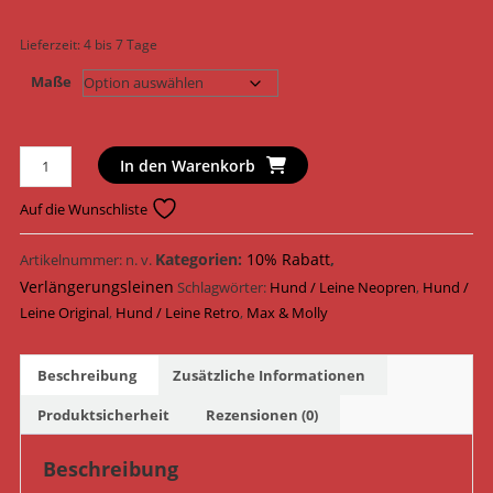
Lieferzeit:
4 bis 7 Tage
Maße
Max
In den Warenkorb
&
Molly
Auf die Wunschliste
Hundeleine
Original
Kategorien:
10% Rabatt
,
Artikelnummer:
n. v.
Multi
Verlängerungsleinen
Schlagwörter:
Hund / Leine Neopren
,
Hund /
Funktionsleine
Leine Original
,
Hund / Leine Retro
,
Max & Molly
Neopren
193009
Beschreibung
Zusätzliche Informationen
-
193012
Produktsicherheit
Rezensionen (0)
/
Retro
Beschreibung
Pink