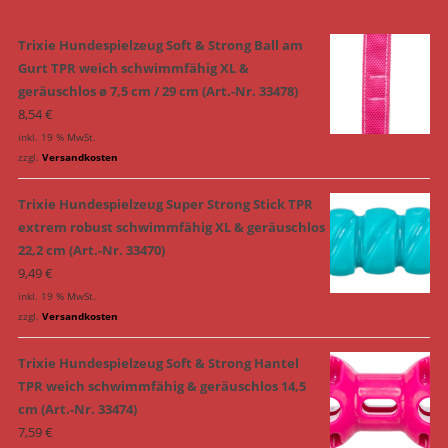
Trixie Hundespielzeug Soft & Strong Ball am
Gurt TPR weich schwimmfähig XL &
geräuschlos ø 7,5 cm / 29 cm (Art.-Nr. 33478)
8,54
€
inkl. 19 % MwSt.
zzgl.
Versandkosten
Trixie Hundespielzeug Super Strong Stick TPR
extrem robust schwimmfähig XL & geräuschlos
22,2 cm (Art.-Nr. 33470)
9,49
€
inkl. 19 % MwSt.
zzgl.
Versandkosten
Trixie Hundespielzeug Soft & Strong Hantel
TPR weich schwimmfähig & geräuschlos 14,5
cm (Art.-Nr. 33474)
7,59
€