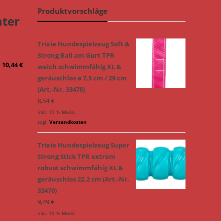
Produktvorschläge
nter
Trixie Hundespielzeug Soft &
Strong Ball am Gurt TPR
10,44
€
weich schwimmfähig XL &
geräuschlos ø 7,5 cm / 29 cm
(Art.-Nr. 33478)
8,54
€
inkl. 19 % MwSt.
zzgl.
Versandkosten
Trixie Hundespielzeug Super
Strong Stick TPR extrem
robust schwimmfähig XL &
geräuschlos 22,2 cm (Art.-Nr.
33470)
9,49
€
inkl. 19 % MwSt.