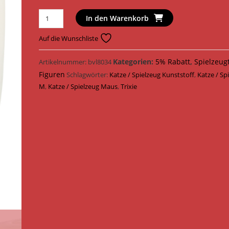
Trixie
In den Warenkorb
Katzenspielzeug
LED
Auf die Wunschliste
Pointer
Catch
Kategorien:
5% Rabatt
,
Spielzeug
Artikelnummer:
bvl8034
the
Figuren
Schlagwörter:
Katze / Spielzeug Kunststoff
,
Katze / Sp
Light
M
,
Katze / Spielzeug Maus
,
Trixie
Maus
USB
Kunststoff
8,5
cm
41313
Menge