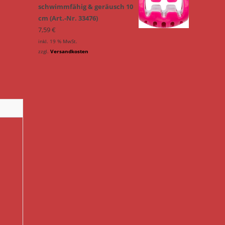
schwimmfähig & geräusch 10
cm (Art.-Nr. 33476)
7,59
€
inkl. 19 % MwSt.
zzgl.
Versandkosten