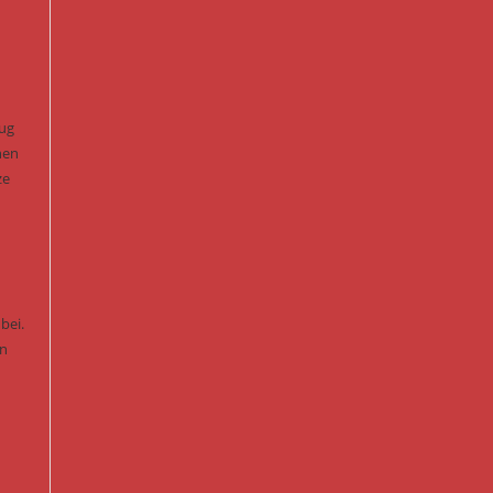
eug
nen
ze
bei.
en