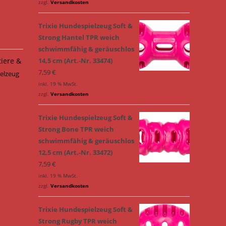
zzgl.
Versandkosten
Trixie Hundespielzeug Soft &
Strong Hantel TPR weich
schwimmfähig & geräuschlos
tiere &
14,5 cm (Art.-Nr. 33474)
7,59
€
ielzeug
inkl. 19 % MwSt.
zzgl.
Versandkosten
Trixie Hundespielzeug Soft &
Strong Bone TPR weich
schwimmfähig & geräuschlos
12,5 cm (Art.-Nr. 33472)
7,59
€
inkl. 19 % MwSt.
zzgl.
Versandkosten
Trixie Hundespielzeug Soft &
Strong Rugby TPR weich