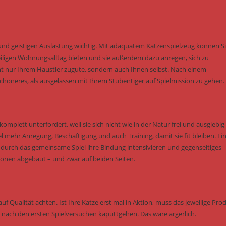
und geistigen Auslastung wichtig. Mit adäquatem Katzenspielzeug können S
ligen Wohnungsalltag bieten und sie außerdem dazu anregen, sich zu
 nur Ihrem Haustier zugute, sondern auch Ihnen selbst. Nach einem
höneres, als ausgelassen mit Ihrem Stubentiger auf Spielmission zu gehen.
omplett unterfordert, weil sie sich nicht wie in der Natur frei und ausgiebig
hr Anregung, Beschäftigung und auch Training, damit sie fit bleiben. Ei
e durch das gemeinsame Spiel ihre Bindung intensivieren und gegenseitiges
onen abgebaut – und zwar auf beiden Seiten.
uf Qualität achten. Ist Ihre Katze erst mal in Aktion, muss das jeweilige Pro
ch nach den ersten Spielversuchen kaputtgehen. Das wäre ärgerlich.