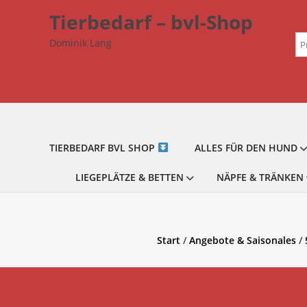
Zum
Tierbedarf – bvl-Shop
Inhalt
Su
springen
Dominik Lang
na
TIERBEDARF BVL SHOP
ALLES FÜR DEN HUND
LIEGEPLÄTZE & BETTEN
NÄPFE & TRÄNKEN
Start
/
Angebote & Saisonales
/