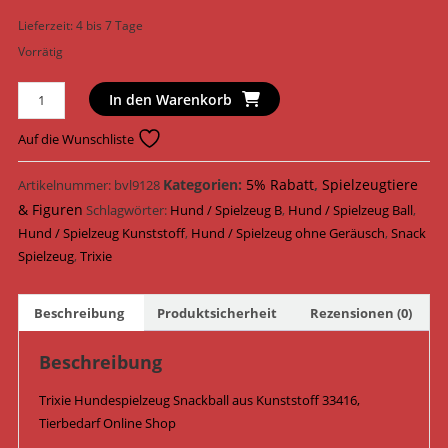
Lieferzeit:
4 bis 7 Tage
Vorrätig
Trixie
In den Warenkorb
Hundespielzeug
Snackball
Auf die Wunschliste
Kunststoff
ø
Kategorien:
5% Rabatt
,
Spielzeugtiere
Artikelnummer:
bvl9128
14
& Figuren
Schlagwörter:
Hund / Spielzeug B
,
Hund / Spielzeug Ball
,
cm
Hund / Spielzeug Kunststoff
,
Hund / Spielzeug ohne Geräusch
,
Snack
33416
Spielzeug
,
Trixie
/
Blau
Beschreibung
Produktsicherheit
Rezensionen (0)
Menge
Beschreibung
Trixie Hundespielzeug Snackball aus Kunststoff 33416,
Tierbedarf Online Shop