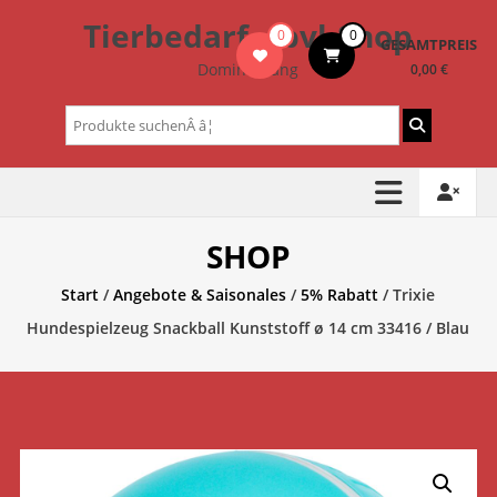
Zum
Tierbedarf – bvl-Shop
0
0
Inhalt
GESAMTPREIS
springen
Dominik Lang
0,00 €
Suchen
nach:
SHOP
Start
/
Angebote & Saisonales
/
5% Rabatt
/ Trixie
Hundespielzeug Snackball Kunststoff ø 14 cm 33416 / Blau