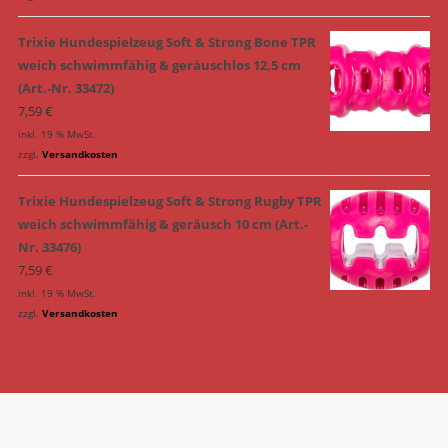
Trixie Hundespielzeug Soft & Strong Bone TPR
weich schwimmfähig & geräuschlos 12,5 cm
(Art.-Nr. 33472)
7,59
€
inkl. 19 % MwSt.
zzgl.
Versandkosten
Trixie Hundespielzeug Soft & Strong Rugby TPR
weich schwimmfähig & geräusch 10 cm (Art.-
Nr. 33476)
7,59
€
inkl. 19 % MwSt.
zzgl.
Versandkosten