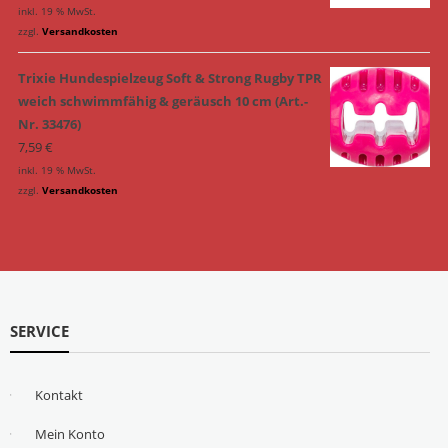
inkl. 19 % MwSt.
zzgl.
Versandkosten
Trixie Hundespielzeug Soft & Strong Rugby TPR
weich schwimmfähig & geräusch 10 cm (Art.-
Nr. 33476)
7,59
€
inkl. 19 % MwSt.
zzgl.
Versandkosten
SERVICE
Kontakt
Mein Konto