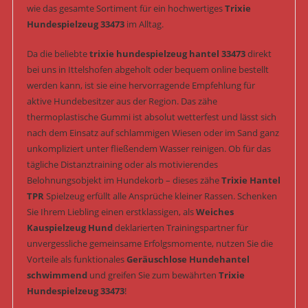
wie das gesamte Sortiment für ein hochwertiges
Trixie
Hundespielzeug 33473
im Alltag.
Da die beliebte
trixie hundespielzeug hantel 33473
direkt
bei uns in Ittelshofen abgeholt oder bequem online bestellt
werden kann, ist sie eine hervorragende Empfehlung für
aktive Hundebesitzer aus der Region. Das zähe
thermoplastische Gummi ist absolut wetterfest und lässt sich
nach dem Einsatz auf schlammigen Wiesen oder im Sand ganz
unkompliziert unter fließendem Wasser reinigen. Ob für das
tägliche Distanztraining oder als motivierendes
Belohnungsobjekt im Hundekorb – dieses zähe
Trixie Hantel
TPR
Spielzeug erfüllt alle Ansprüche kleiner Rassen. Schenken
Sie Ihrem Liebling einen erstklassigen, als
Weiches
Kauspielzeug Hund
deklarierten Trainingspartner für
unvergessliche gemeinsame Erfolgsmomente, nutzen Sie die
Vorteile als funktionales
Geräuschlose Hundehantel
schwimmend
und greifen Sie zum bewährten
Trixie
Hundespielzeug 33473
!