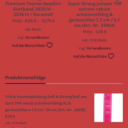
Premium Touren Geschirr
Super Strong Jumper TPR
Gurtband 202014 –
extrem robust
203614 / Karamell
schwimmfähig &
geräuschlos 7,3 cm / 5,1
Preis:
8,09
€
–
10,79
€
cm (Art.-Nr. 33464)
inkl. MwSt.
Preis:
5,69
€
zzgl.
Versandkosten
inkl. 19 % MwSt.
Auf die Wunschliste
zzgl.
Versandkosten
Auf die Wunschliste
Produktvorschläge
Trixie Hundespielzeug Soft & Strong Ball am
Gurt TPR weich schwimmfähig XL &
geräuschlos ø 7,5 cm / 29 cm (Art.-Nr. 33478)
8,54
€
inkl. 19 % MwSt.