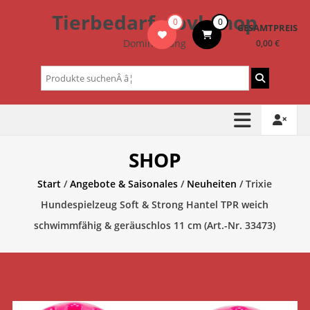
Zum
Tierbedarf – bvl-Shop
0
0
Inhalt
GESAMTPREIS
springen
Dominik Lang
0,00 €
Suchen
nach:
SHOP
Start
/
Angebote & Saisonales
/
Neuheiten
/ Trixie
Hundespielzeug Soft & Strong Hantel TPR weich
schwimmfähig & geräuschlos 11 cm (Art.-Nr. 33473)