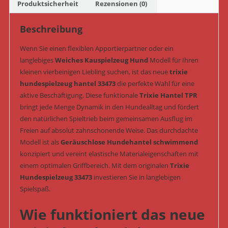
11
Produktsicherheit
Rezensionen (0)
cm
(Art.-
Beschreibung
Nr.
Wenn Sie einen flexiblen Apportierpartner oder ein
33473)
langlebiges
Weiches Kauspielzeug Hund
Modell für Ihren
Menge
kleinen vierbeinigen Liebling suchen, ist das neue
trixie
hundespielzeug hantel 33473
die perfekte Wahl für eine
aktive Beschäftigung. Diese funktionale
Trixie Hantel TPR
bringt jede Menge Dynamik in den Hundealltag und fördert
den natürlichen Spieltrieb beim gemeinsamen Ausflug im
Freien auf absolut zahnschonende Weise. Das durchdachte
Modell ist als
Geräuschlose Hundehantel schwimmend
konzipiert und vereint elastische Materialeigenschaften mit
einem optimalen Griffbereich. Mit dem originalen
Trixie
Hundespielzeug 33473
investieren Sie in langlebigen
Spielspaß.
Wie funktioniert das neue