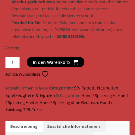
Absolut geräuschlos:
Kommt komplett ohne künstliche Stimme
(Squeaker) aus – perfekt für eine ruhige, konzentrierte
Beschäftigung im Haus, die die Nerven schont.
Flexibel für Sie:
Schneller Paketversand nach Hause oder
kostenlose Abholung in 91238 Offenhausen (Ittelshofen) nach
telefonischer Absprache (
09158 9289399
).
Vorrätig
Trixie
In den Warenkorb
Hundespielzeug
Soft
Auf die Wunschliste
&
Strong
Kategorien:
5% Rabatt
,
Neuheiten
,
Artikelnummer:
bvl9634
Hantel
Spielzeugtiere & Figuren
Schlagwörter:
Hund / Spielzeug H
,
Hund
TPR
/ Spielzeug Hantel
,
Hund / Spielzeug ohne Geräusch
,
Hund /
weich
Spielzeug TPR
,
Trixie
schwimmfähig
&
Beschreibung
Zusätzliche Informationen
geräuschlos