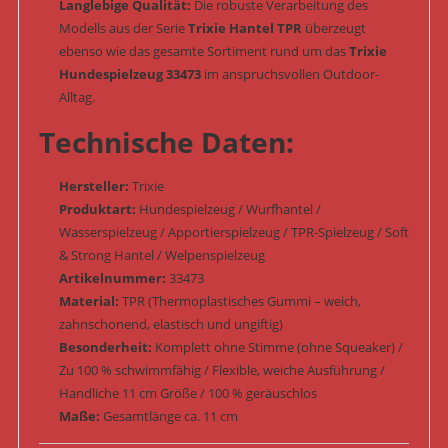
Langlebige Qualität:
Die robuste Verarbeitung des
Modells aus der Serie
Trixie Hantel TPR
überzeugt
ebenso wie das gesamte Sortiment rund um das
Trixie
Hundespielzeug 33473
im anspruchsvollen Outdoor-
Alltag.
Technische Daten:
Hersteller:
Trixie
Produktart:
Hundespielzeug / Wurfhantel /
Wasserspielzeug / Apportierspielzeug / TPR-Spielzeug / Soft
& Strong Hantel / Welpenspielzeug
Artikelnummer:
33473
Material:
TPR (Thermoplastisches Gummi – weich,
zahnschonend, elastisch und ungiftig)
Besonderheit:
Komplett ohne Stimme (ohne Squeaker) /
Zu 100 % schwimmfähig / Flexible, weiche Ausführung /
Handliche 11 cm Größe / 100 % geräuschlos
Maße:
Gesamtlänge ca. 11 cm