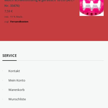
weich schwimmfähig & geräusch 10 cm (Art.-
Nr. 33476)
7,59
€
inkl. 19 % MwSt.
zzgl.
Versandkosten
SERVICE
Kontakt
Mein Konto
Warenkorb
Wunschliste