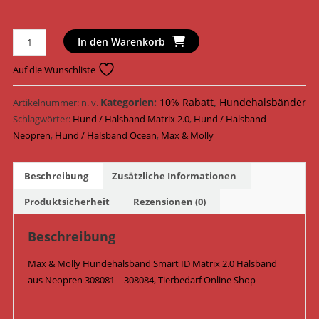
Max
In den Warenkorb
&
Molly
Auf die Wunschliste
Hundehalsband
Smart
Kategorien:
10% Rabatt
,
Hundehalsbänder
Artikelnummer:
n. v.
ID
Schlagwörter:
Hund / Halsband Matrix 2.0
,
Hund / Halsband
Matrix
Neopren
,
Hund / Halsband Ocean
,
Max & Molly
2.0
Halsband
Beschreibung
Zusätzliche Informationen
Neopren
308081
Produktsicherheit
Rezensionen (0)
-
308084
Beschreibung
/
Max & Molly Hundehalsband Smart ID Matrix 2.0 Halsband
Ocean
aus Neopren 308081 – 308084, Tierbedarf Online Shop
Menge