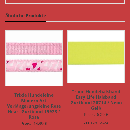
Ähnliche Produkte
Trixie Hundehalsband
Trixie Hundeleine
Easy Life Halsband
Modern Art
Gurtband 20714 / Neon
Verlängerungsleine Rose
Gelb
Heart Gurtband 15928 /
Preis:
6,29
€
Rosa
Preis:
14,39
€
inkl. 19 % MwSt.