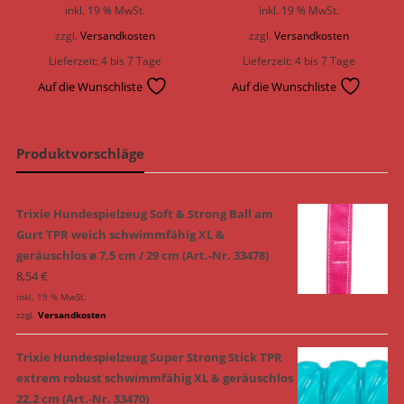
inkl. 19 % MwSt.
inkl. 19 % MwSt.
zzgl.
Versandkosten
zzgl.
Versandkosten
Lieferzeit:
4 bis 7 Tage
Lieferzeit:
4 bis 7 Tage
Auf die Wunschliste
Auf die Wunschliste
Produktvorschläge
Trixie Hundespielzeug Soft & Strong Ball am
Gurt TPR weich schwimmfähig XL &
geräuschlos ø 7,5 cm / 29 cm (Art.-Nr. 33478)
8,54
€
inkl. 19 % MwSt.
zzgl.
Versandkosten
Trixie Hundespielzeug Super Strong Stick TPR
extrem robust schwimmfähig XL & geräuschlos
22,2 cm (Art.-Nr. 33470)