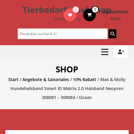
Zum
Tierbedarf – bvl-Shop
0
0
Inhalt
GESAMTPREIS
springen
Dominik Lang
0,00 €
Suchen
nach:
SHOP
Start
/
Angebote & Saisonales
/
10% Rabatt
/ Max & Molly
Hundehalsband Smart ID Matrix 2.0 Halsband Neopren
308081 – 308084 / Ocean