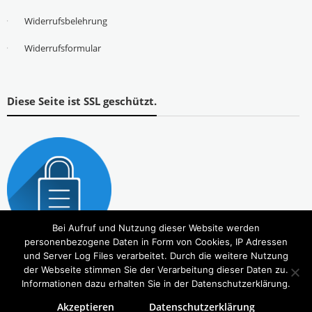
Widerrufsbelehrung
Widerrufsformular
Diese Seite ist SSL geschützt.
Bei Aufruf und Nutzung dieser Website werden
personenbezogene Daten in Form von Cookies, IP Adressen
und Server Log Files verarbeitet. Durch die weitere Nutzung
der Webseite stimmen Sie der Verarbeitung dieser Daten zu.
Informationen dazu erhalten Sie in der Datenschutzerklärung.
Akzeptieren
Datenschutzerklärung
Copyright © 2026
Tierbedarf – bvl-Shop
. Alle Rechte vorbehalten. Theme:
eStore
von ThemeGrill.