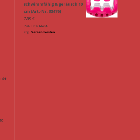
schwimmfähig & geräusch 10
cm (Art.-Nr. 33476)
7,59
€
inkl. 19 % MwSt.
zzgl.
Versandkosten
n
dukt
so