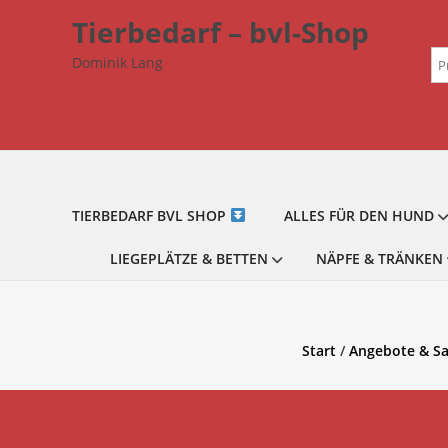
Zum
Tierbedarf – bvl-Shop
Inhalt
Su
springen
Dominik Lang
na
TIERBEDARF BVL SHOP
ALLES FÜR DEN HUND
LIEGEPLÄTZE & BETTEN
NÄPFE & TRÄNKEN
Start
/
Angebote & Sa