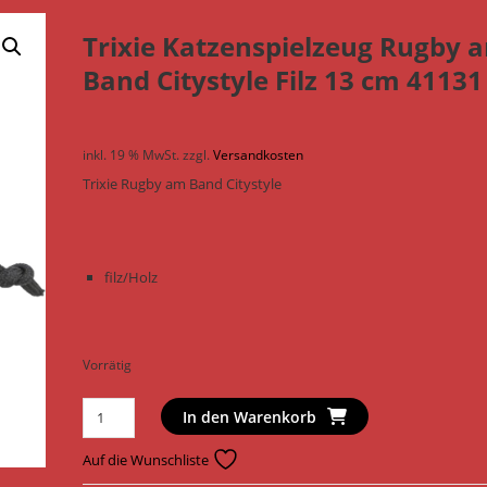
Trixie Katzenspielzeug Rugby 
Band Citystyle Filz 13 cm 41131
inkl. 19 % MwSt.
zzgl.
Versandkosten
Trixie Rugby am Band Citystyle
filz/Holz
Vorrätig
Trixie
In den Warenkorb
Katzenspielzeug
Rugby
Auf die Wunschliste
am