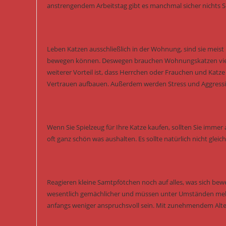
anstrengendem Arbeitstag gibt es manchmal sicher nichts Sc
Leben Katzen ausschließlich in der Wohnung, sind sie meist k
bewegen können. Deswegen brauchen Wohnungskatzen viel me
weiterer Vorteil ist, dass Herrchen oder Frauchen und Katz
Vertrauen aufbauen. Außerdem werden Stress und Aggressi
Wenn Sie Spielzeug für Ihre Katze kaufen, sollten Sie immer a
oft ganz schön was aushalten. Es sollte natürlich nicht glei
Reagieren kleine Samtpfötchen noch auf alles, was sich bewe
wesentlich gemächlicher und müssen unter Umständen mehr 
anfangs weniger anspruchsvoll sein. Mit zunehmendem Alte