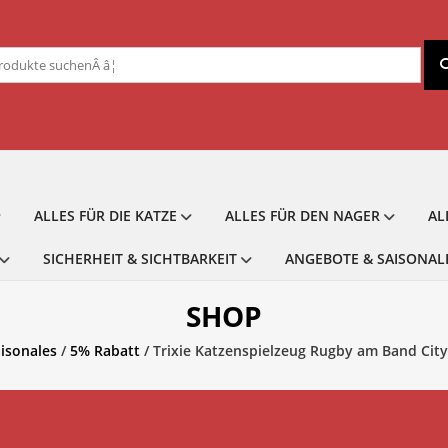
chen
ch:
ALLES FÜR DIE KATZE
ALLES FÜR DEN NAGER
AL
SICHERHEIT & SICHTBARKEIT
ANGEBOTE & SAISONAL
SHOP
isonales
/
5% Rabatt
/ Trixie Katzenspielzeug Rugby am Band Citys