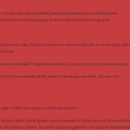
 immens. Manche Hersteller bieten beispielsweise auch intelligentes,
m Markt für Katzenspielzeug sind beinahe keine Grenzen gesetzt.
m kleine Fell- oder Plüschmäuschen an einer Kordel oder an einem Stab, klei
 Flummis.
ären Rasselbälle, ferngesteuerte Mäuse, Laserpointer bzw. Laserspielzeug.
e Ihrer Katze niemals direkt damit in die Augen leuchten. Das kann ihr
 gibt, findet man dieses auch bei den Katzen.
m Grunde selbst damit spielen kann. Entweder ist diese Art von Katzenspielz
um das Spiel zu starten. Zu dieser Kategorie gehören zum Beispiel Achterbah