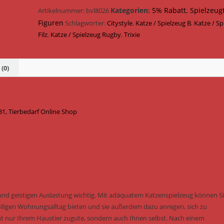
Band
Kategorien:
5% Rabatt
,
Spielzeug
Artikelnummer:
bvl8026
Citystyle
Figuren
Schlagwörter:
Citystyle
,
Katze / Spielzeug B
,
Katze / Sp
Filz
Filz
,
Katze / Spielzeug Rugby
,
Trixie
13
cm
41131
(0)
Menge
31, Tierbedarf Online Shop
und geistigen Auslastung wichtig. Mit adäquatem Katzenspielzeug können S
ligen Wohnungsalltag bieten und sie außerdem dazu anregen, sich zu
 nur Ihrem Haustier zugute, sondern auch Ihnen selbst. Nach einem