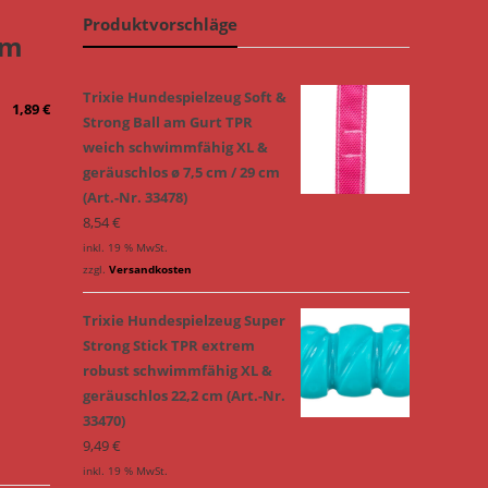
Produktvorschläge
am
Trixie Hundespielzeug Soft &
1,89
€
Strong Ball am Gurt TPR
weich schwimmfähig XL &
geräuschlos ø 7,5 cm / 29 cm
(Art.-Nr. 33478)
8,54
€
inkl. 19 % MwSt.
zzgl.
Versandkosten
Trixie Hundespielzeug Super
Strong Stick TPR extrem
robust schwimmfähig XL &
geräuschlos 22,2 cm (Art.-Nr.
33470)
9,49
€
inkl. 19 % MwSt.