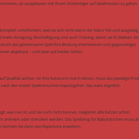
höneres, als ausgelassen mit Ihrem Stubentiger auf Spielmission zu gehen.
omplett unterfordert, weil sie sich nicht wie in der Natur frei und ausgiebig
hr Anregung, Beschäftigung und auch Training, damit sie fit bleiben. Ei
e durch das gemeinsame Spiel ihre Bindung intensivieren und gegenseitiges
onen abgebaut – und zwar auf beiden Seiten.
uf Qualität achten. Ist Ihre Katze erst mal in Aktion, muss das jeweilige Pro
ch nach den ersten Spielversuchen kaputtgehen. Das wäre ärgerlich.
gt, was neu ist und sie noch nicht kennen, reagieren alte Katzen schon
animiert oder stimuliert werden. Das Spielzeug für Babykätzchen muss al
r können Sie dann das Repertoire erweitern.