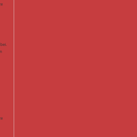
ze
bei.
en
ze