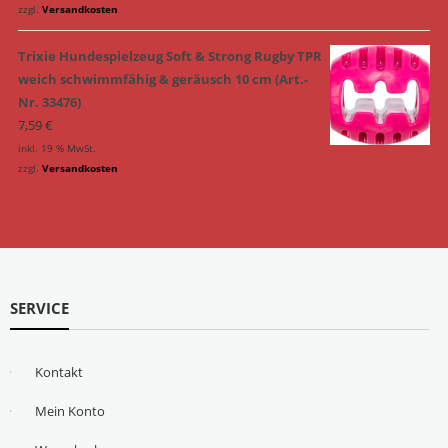
zzgl.
Versandkosten
Trixie Hundespielzeug Soft & Strong Rugby TPR
weich schwimmfähig & geräusch 10 cm (Art.-
Nr. 33476)
7,59
€
inkl. 19 % MwSt.
zzgl.
Versandkosten
SERVICE
Kontakt
Mein Konto