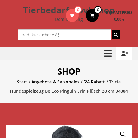
Zum
Tierbedarf – bvl-Shop
0
0
Inhalt
GESAMTPREIS
springen
Dominik Lang
0,00 €
Suchen
nach:
SHOP
Start
/
Angebote & Saisonales
/
5% Rabatt
/ Trixie
Hundespielzeug Be Eco Pinguin Erin Plüsch 28 cm 34884