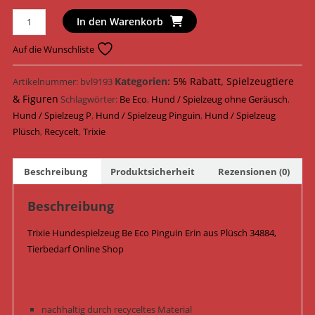
Trixie
In den Warenkorb
Hundespielzeug
Be
Auf die Wunschliste
Eco
Pinguin
Kategorien:
5% Rabatt
,
Spielzeugtiere
Artikelnummer:
bvl9193
Erin
& Figuren
Schlagwörter:
Be Eco
,
Hund / Spielzeug ohne Geräusch
,
Plüsch
Hund / Spielzeug P
,
Hund / Spielzeug Pinguin
,
Hund / Spielzeug
28
Plüsch
,
Recycelt
,
Trixie
cm
34884
Beschreibung
Produktsicherheit
Rezensionen (0)
Menge
Beschreibung
Trixie Hundespielzeug Be Eco Pinguin Erin aus Plüsch 34884,
Tierbedarf Online Shop
nachhaltig durch recyceltes Material