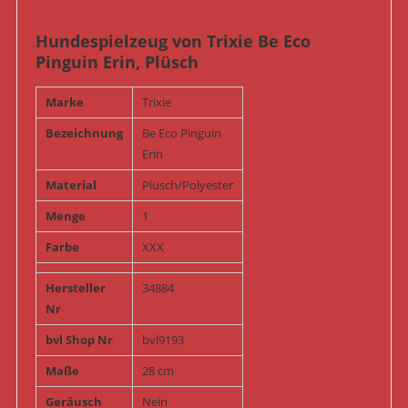
Hundespielzeug von Trixie Be Eco
Pinguin Erin, Plüsch
Marke
Trixie
Bezeichnung
Be Eco Pinguin
Erin
Material
Plüsch/Polyester
Menge
1
Farbe
XXX
Hersteller
34884
Nr
bvl Shop Nr
bvl9193
Maße
28 cm
Geräusch
Nein