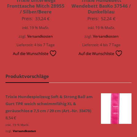
Fronttasche Mitch 28955
Wendebett BasKo 37546 /
/ Silber/Beere
Dunkelblau
Preis:
33,24
€
Preis:
52,24
€
inkl. 19 % MwSt.
inkl. 19 % MwSt.
zzgl.
Versandkosten
zzgl.
Versandkosten
Lieferzeit:
4 bis 7 Tage
Lieferzeit:
4 bis 7 Tage
Auf die Wunschliste
Auf die Wunschliste
Produktvorschläge
Trixie Hundespielzeug Soft & Strong Ball am
Gurt TPR weich schwimmfähig XL &
geräuschlos ø 7,5 cm / 29 cm (Art.-Nr. 33478)
8,54
€
inkl. 19 % MwSt.
zzgl.
Versandkosten