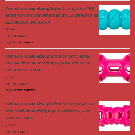
Trixie Hundespielzeug Super Strong Stick TPR
extrem robust schwimmfähig XL & geräuschlos
22,2 cm (Art.-Nr. 33470)
9,49
€
inkl. 19 % MwSt.
zzgl.
Versandkosten
Trixie Hundespielzeug Soft & Strong Hantel
TPR weich schwimmfähig & geräuschlos 14,5
cm (Art.-Nr. 33474)
7,59
€
inkl. 19 % MwSt.
zzgl.
Versandkosten
Trixie Hundespielzeug Soft & Strong Bone TPR
weich schwimmfähig & geräuschlos 12,5 cm
(Art.-Nr. 33472)
7,59
€
inkl. 19 % MwSt.