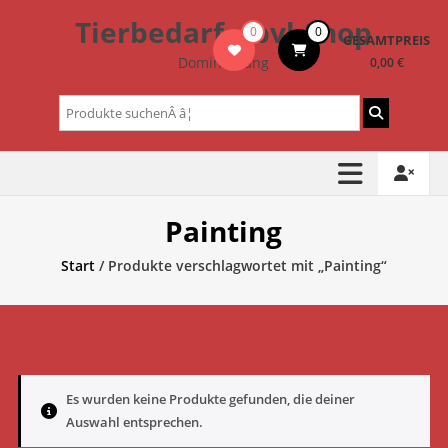
Zum
Tierbedarf – bvl-Shop
0
0
Inhalt
GESAMTPREIS
springen
Dominik Lang
0,00 €
Suchen
nach:
Painting
Start
/ Produkte verschlagwortet mit „Painting“
Es wurden keine Produkte gefunden, die deiner
Auswahl entsprechen.