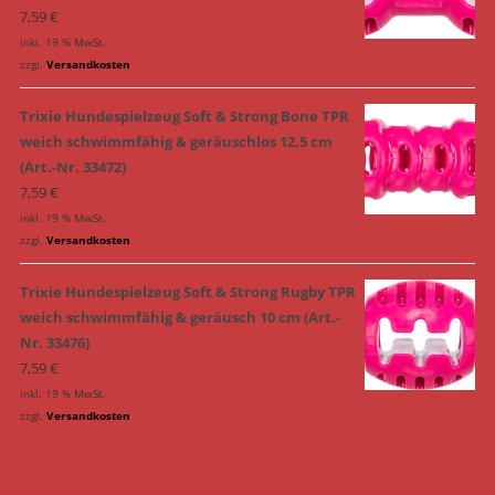
7,59
€
inkl. 19 % MwSt.
zzgl.
Versandkosten
Trixie Hundespielzeug Soft & Strong Bone TPR
weich schwimmfähig & geräuschlos 12,5 cm
(Art.-Nr. 33472)
7,59
€
inkl. 19 % MwSt.
zzgl.
Versandkosten
Trixie Hundespielzeug Soft & Strong Rugby TPR
weich schwimmfähig & geräusch 10 cm (Art.-
Nr. 33476)
7,59
€
inkl. 19 % MwSt.
zzgl.
Versandkosten