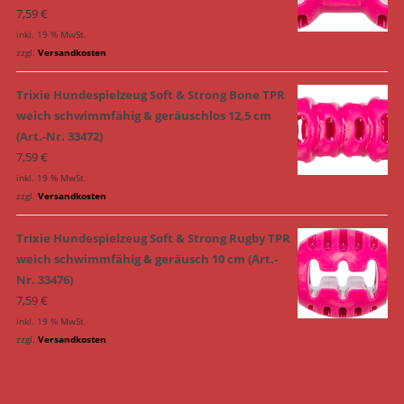
7,59
€
inkl. 19 % MwSt.
zzgl.
Versandkosten
Trixie Hundespielzeug Soft & Strong Bone TPR
weich schwimmfähig & geräuschlos 12,5 cm
(Art.-Nr. 33472)
7,59
€
inkl. 19 % MwSt.
zzgl.
Versandkosten
Trixie Hundespielzeug Soft & Strong Rugby TPR
weich schwimmfähig & geräusch 10 cm (Art.-
Nr. 33476)
7,59
€
inkl. 19 % MwSt.
zzgl.
Versandkosten