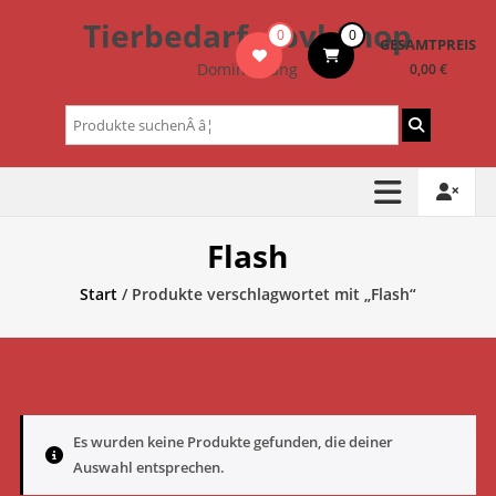
Zum
Tierbedarf – bvl-Shop
0
0
Inhalt
GESAMTPREIS
springen
Dominik Lang
0,00 €
Suchen
nach:
Flash
Start
/ Produkte verschlagwortet mit „Flash“
Es wurden keine Produkte gefunden, die deiner
Auswahl entsprechen.