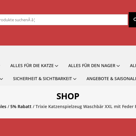
chen
ch:
ALLES FÜR DIE KATZE
ALLES FÜR DEN NAGER
AL
SICHERHEIT & SICHTBARKEIT
ANGEBOTE & SAISONAL
SHOP
les
/
5% Rabatt
/ Trixie Katzenspielzeug Waschbär XXL mit Feder 