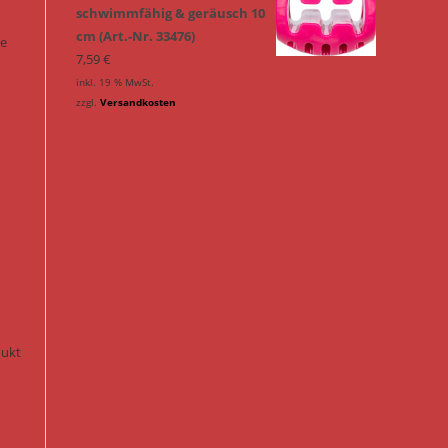
schwimmfähig & geräusch 10
cm (Art.-Nr. 33476)
ie
7,59
€
inkl. 19 % MwSt.
zzgl.
Versandkosten
n
dukt