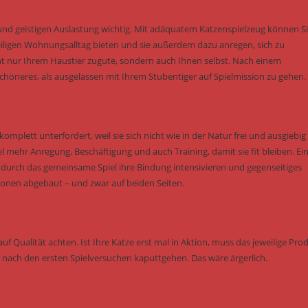
und geistigen Auslastung wichtig. Mit adäquatem Katzenspielzeug können S
ligen Wohnungsalltag bieten und sie außerdem dazu anregen, sich zu
 nur Ihrem Haustier zugute, sondern auch Ihnen selbst. Nach einem
höneres, als ausgelassen mit Ihrem Stubentiger auf Spielmission zu gehen.
omplett unterfordert, weil sie sich nicht wie in der Natur frei und ausgiebig
hr Anregung, Beschäftigung und auch Training, damit sie fit bleiben. Ei
e durch das gemeinsame Spiel ihre Bindung intensivieren und gegenseitiges
onen abgebaut – und zwar auf beiden Seiten.
uf Qualität achten. Ist Ihre Katze erst mal in Aktion, muss das jeweilige Pro
ch nach den ersten Spielversuchen kaputtgehen. Das wäre ärgerlich.