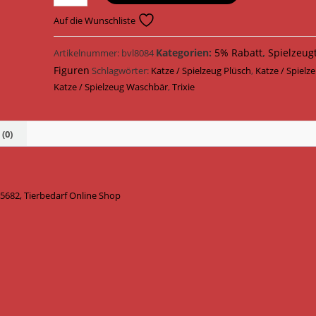
Katzenspielzeug
Waschbär
Auf die Wunschliste
XXL
mit
Kategorien:
5% Rabatt
,
Spielzeug
Artikelnummer:
bvl8084
Feder
Figuren
Schlagwörter:
Katze / Spielzeug Plüsch
,
Katze / Spielz
Plüsch
Katze / Spielzeug Waschbär
,
Trixie
20
cm
/
(0)
30
cm
45682
5682, Tierbedarf Online Shop
Menge