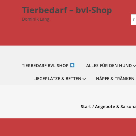
Zum
Tierbedarf – bvl-Shop
Inhalt
Su
springen
Dominik Lang
na
TIERBEDARF BVL SHOP
ALLES FÜR DEN HUND
LIEGEPLÄTZE & BETTEN
NÄPFE & TRÄNKEN
Start
/
Angebote & Saisona