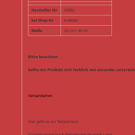
Hersteller Nr
45682
bvl Shop Nr
bvl8084
Maße
20 cm / 30 cm
Bitte beachten.
Sollte ein Produkt sich farblich von einander untersche
Versandarten
Hier geht es zur Tierpension.
Hundetraining bvl & Tierpension Dominik Lang