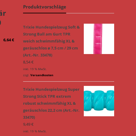
Produktvorschläge
är
0
Trixie Hundespielzeug Soft &
Strong Ball am Gurt TPR
6,64
€
weich schwimmfähig XL &
geräuschlos ø 7,5 cm / 29 cm
(Art.-Nr. 33478)
8,54
€
inkl. 19 % MwSt.
zzgl.
Versandkosten
Trixie Hundespielzeug Super
Strong Stick TPR extrem
robust schwimmfähig XL &
geräuschlos 22,2 cm (Art.-Nr.
33470)
9,49
€
inkl. 19 % MwSt.