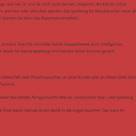
gt, was neu ist und sie noch nicht kennen, reagieren alte Katzen schon
animiert oder stimuliert werden. Das Spielzeug für Babykätzchen muss al
r können Sie dann das Repertoire erweitern.
 immens. Manche Hersteller bieten beispielsweise auch intelligentes,
m Markt für Katzenspielzeug sind beinahe keine Grenzen gesetzt.
m kleine Fell- oder Plüschmäuschen an einer Kordel oder an einem Stab, klei
 Flummis.
ären Rasselbälle, ferngesteuerte Mäuse, Laserpointer bzw. Laserspielzeug.
e Ihrer Katze niemals direkt damit in die Augen leuchten. Das kann ihr