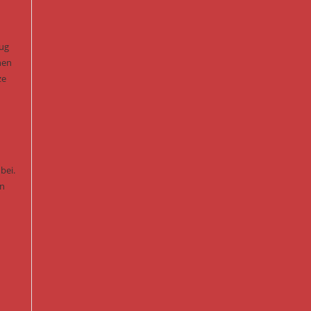
eug
nen
ze
bei.
en