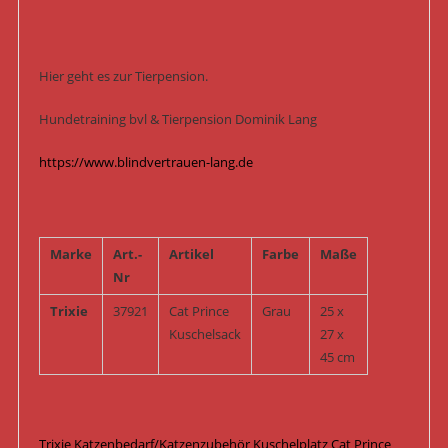
Hier geht es zur Tierpension.
Hundetraining bvl & Tierpension Dominik Lang
https://www.blindvertrauen-lang.de
Marke
Art.-
Artikel
Farbe
Maße
Nr
Trixie
37921
Cat Prince
Grau
25 x
Kuschelsack
27 x
45 cm
Trixie Katzenbedarf/Katzenzubehör Kuschelplatz Cat Prince