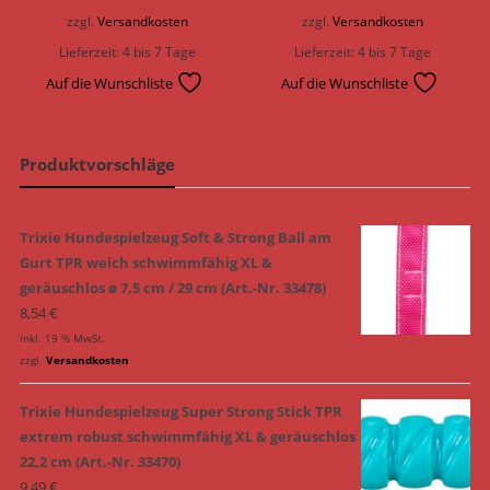
zzgl.
Versandkosten
zzgl.
Versandkosten
Lieferzeit:
4 bis 7 Tage
Lieferzeit:
4 bis 7 Tage
Auf die Wunschliste
Auf die Wunschliste
Produktvorschläge
Trixie Hundespielzeug Soft & Strong Ball am
Gurt TPR weich schwimmfähig XL &
geräuschlos ø 7,5 cm / 29 cm (Art.-Nr. 33478)
8,54
€
inkl. 19 % MwSt.
zzgl.
Versandkosten
Trixie Hundespielzeug Super Strong Stick TPR
extrem robust schwimmfähig XL & geräuschlos
22,2 cm (Art.-Nr. 33470)
9,49
€