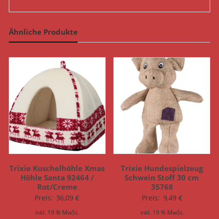
Ähnliche Produkte
Trixie Kuschelhöhle Xmas
Trixie Hundespielzeug
Höhle Santa 92464 /
Schwein Stoff 30 cm
Rot/Creme
35768
Preis:
36,09
€
Preis:
9,49
€
inkl. 19 % MwSt.
inkl. 19 % MwSt.