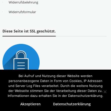
Widerrufsbelehrung
Widerrufsformular
Diese Seite ist SSL geschützt.
Bei Aufruf und Nutzung dieser Website werden
personenbezogene Daten in Form von Cookies, IP Adressen
und Server Log Files verarbeitet. Durch die weitere Nutzung
der Webseite stimmen Sie der Verarbeitung dieser Daten zu.
Informationen dazu erhalten Sie in der Datenschutzerklärung.
Akzeptieren
Datenschutzerklärung
Copyright © 2026
Tierbedarf – bvl-Shop
. Alle Rechte vorbehalten. Theme:
eStore
von ThemeGrill.
Powered by
WordPress
.