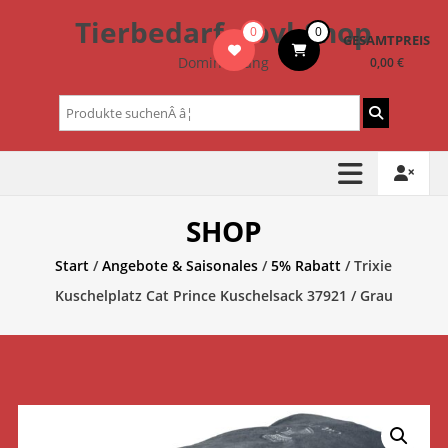
Zum
Tierbedarf – bvl-Shop
0
0
Inhalt
GESAMTPREIS
springen
Dominik Lang
0,00 €
Suchen
nach:
SHOP
Start
/
Angebote & Saisonales
/
5% Rabatt
/ Trixie
Kuschelplatz Cat Prince Kuschelsack 37921 / Grau