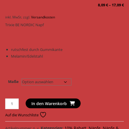
8,09
€
–
17,09
€
inkl. MwSt.
zzgl.
Versandkosten
Trixie BE NORDIC Napf
rutschfest durch Gummikante
Melamin/Edelstahl
Maße
Trixie
In den Warenkorb
Napf
BE
Auf die Wunschliste
NORDIC
Edelstahl
Kategorien:
10% Rabatt
,
Näpfe
,
Näpfe &
Artikelnummer:
n. v.