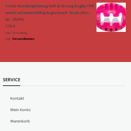
Trixie Hundespielzeug Soft & Strong Rugby TPR
weich schwimmfähig & geräusch 10 cm (Art.-
Nr. 33476)
7,59
€
inkl. 19 % MwSt.
zzgl.
Versandkosten
SERVICE
Kontakt
Mein Konto
Warenkorb