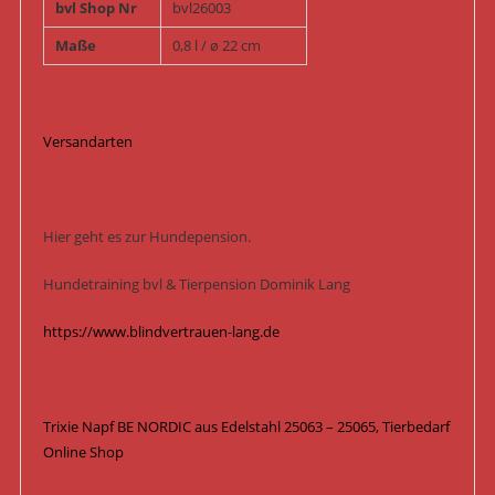
bvl Shop Nr
bvl26003
Maße
0,8 l / ø 22 cm
Versandarten
Hier geht es zur Hundepension.
Hundetraining bvl & Tierpension Dominik Lang
https://www.blindvertrauen-lang.de
Trixie Napf BE NORDIC aus Edelstahl 25063 – 25065, Tierbedarf
Online Shop