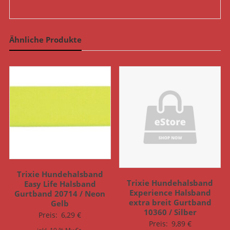
Ähnliche Produkte
Trixie Hundehalsband
Trixie Hundehalsband
Easy Life Halsband
Experience Halsband
Gurtband 20714 / Neon
extra breit Gurtband
Gelb
10360 / Silber
Preis:
6,29
€
Preis:
9,89
€
inkl. 19 % MwSt.