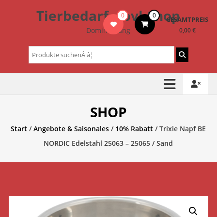
Zum
Tierbedarf – bvl-Shop
0
0
Inhalt
GESAMTPREIS
springen
Dominik Lang
0,00 €
Suchen
nach:
SHOP
Start
/
Angebote & Saisonales
/
10% Rabatt
/ Trixie Napf BE
NORDIC Edelstahl 25063 – 25065 / Sand