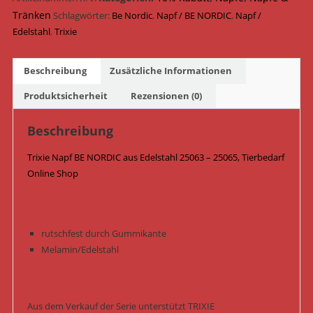
25063
Tränken
Schlagwörter:
Be Nordic
,
Napf / BE NORDIC
,
Napf /
-
Edelstahl
,
Trixie
25065
/
Beschreibung
Zusätzliche Informationen
Sand
Menge
Produktsicherheit
Rezensionen (0)
Beschreibung
Trixie Napf BE NORDIC aus Edelstahl 25063 – 25065, Tierbedarf
Online Shop
rutschfest durch Gummikante
Melamin/Edelstahl
Aus dem Verkauf der Serie unterstützt TRIXIE