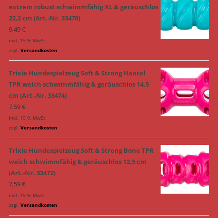
extrem robust schwimmfähig XL & geräuschlos
22,2 cm (Art.-Nr. 33470)
9,49
€
inkl. 19 % MwSt.
zzgl.
Versandkosten
Trixie Hundespielzeug Soft & Strong Hantel
TPR weich schwimmfähig & geräuschlos 14,5
cm (Art.-Nr. 33474)
7,59
€
inkl. 19 % MwSt.
zzgl.
Versandkosten
Trixie Hundespielzeug Soft & Strong Bone TPR
weich schwimmfähig & geräuschlos 12,5 cm
(Art.-Nr. 33472)
7,59
€
inkl. 19 % MwSt.
zzgl.
Versandkosten