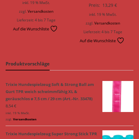
inkl. 19 % MwSt.
Preis:
13,29
€
zzgl.
Versandkosten
inkl. 19 % MwSt.
Lieferzeit:
4 bis 7 Tage
zzgl.
Versandkosten
Auf die Wunschliste
Lieferzeit:
4 bis 7 Tage
Auf die Wunschliste
Produktvorschläge
Trixie Hundespielzeug Soft & Strong Ball am
Gurt TPR weich schwimmfähig XL &
geräuschlos ø 7,5 cm / 29 cm (Art.-Nr. 33478)
8,54
€
inkl. 19 % MwSt.
zzgl.
Versandkosten
Trixie Hundespielzeug Super Strong Stick TPR