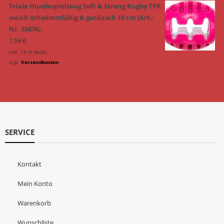
Trixie Hundespielzeug Soft & Strong Rugby TPR
weich schwimmfähig & geräusch 10 cm (Art.-
Nr. 33476)
7,59
€
inkl. 19 % MwSt.
zzgl.
Versandkosten
SERVICE
Kontakt
Mein Konto
Warenkorb
Wunschliste