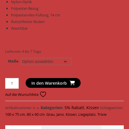
Nylon-Optik
Polyester-Bezug
Polyestervlies-Füllung, 14 cm
Rutschfester Boden
Waschbar
Lieferzeit:
4 bis 7 Tage
Maße
Trixie
In den Warenkorb
Hundekissen
Kissen
Auf die Wunschliste
Jano
38025
Kategorien:
5% Rabatt
,
Kissen
Artikelnummer:
n. v.
Schlagwörter:
-
100 x 75 cm
,
80 x 60 cm
,
Grau
,
Jano
,
Kissen
,
Liegeplatz
,
Trixie
38026
/