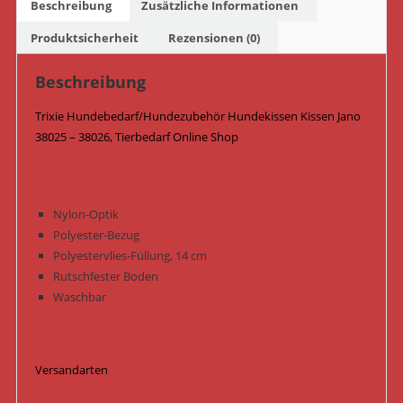
Beschreibung
Zusätzliche Informationen
Grau
Menge
Produktsicherheit
Rezensionen (0)
Beschreibung
Trixie Hundebedarf/Hundezubehör Hundekissen Kissen Jano
38025 – 38026, Tierbedarf Online Shop
Nylon-Optik
Polyester-Bezug
Polyestervlies-Füllung, 14 cm
Rutschfester Boden
Waschbar
Versandarten