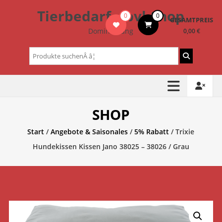
Zum
Tierbedarf – bvl-Shop
0
0
Inhalt
GESAMTPREIS
springen
Dominik Lang
0,00 €
Suchen
nach:
SHOP
Start
/
Angebote & Saisonales
/
5% Rabatt
/ Trixie
Hundekissen Kissen Jano 38025 – 38026 / Grau