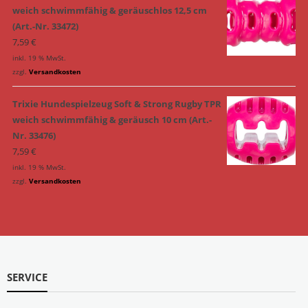
weich schwimmfähig & geräuschlos 12,5 cm
(Art.-Nr. 33472)
7,59
€
inkl. 19 % MwSt.
zzgl.
Versandkosten
Trixie Hundespielzeug Soft & Strong Rugby TPR
weich schwimmfähig & geräusch 10 cm (Art.-
Nr. 33476)
7,59
€
inkl. 19 % MwSt.
zzgl.
Versandkosten
SERVICE