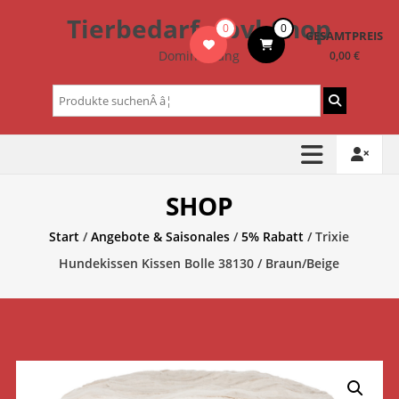
Zum
Tierbedarf – bvl-Shop
0
0
Inhalt
GESAMTPREIS
springen
Dominik Lang
0,00 €
Suchen
nach:
SHOP
Start
/
Angebote & Saisonales
/
5% Rabatt
/ Trixie
Hundekissen Kissen Bolle 38130 / Braun/Beige