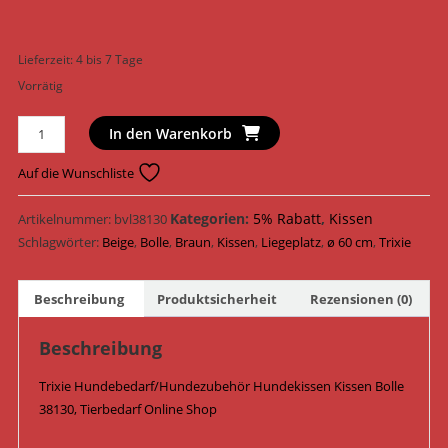
Lieferzeit:
4 bis 7 Tage
Vorrätig
Trixie
In den Warenkorb
Hundekissen
Kissen
Auf die Wunschliste
Bolle
38130
Kategorien:
5% Rabatt
,
Kissen
Artikelnummer:
bvl38130
/
Schlagwörter:
Beige
,
Bolle
,
Braun
,
Kissen
,
Liegeplatz
,
ø 60 cm
,
Trixie
Braun/Beige
Menge
Beschreibung
Produktsicherheit
Rezensionen (0)
Beschreibung
Trixie Hundebedarf/Hundezubehör Hundekissen Kissen Bolle
38130, Tierbedarf Online Shop