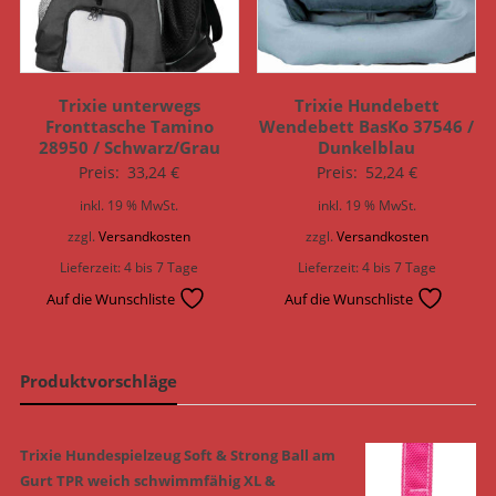
Trixie unterwegs
Trixie Hundebett
Fronttasche Tamino
Wendebett BasKo 37546 /
28950 / Schwarz/Grau
Dunkelblau
Preis:
33,24
€
Preis:
52,24
€
inkl. 19 % MwSt.
inkl. 19 % MwSt.
zzgl.
Versandkosten
zzgl.
Versandkosten
Lieferzeit:
4 bis 7 Tage
Lieferzeit:
4 bis 7 Tage
Auf die Wunschliste
Auf die Wunschliste
Produktvorschläge
Trixie Hundespielzeug Soft & Strong Ball am
Gurt TPR weich schwimmfähig XL &