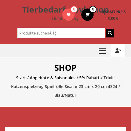
Zum
Tierbedarf – bvl-Shop
0
0
Inhalt
GESAMTPREIS
springen
Dominik Lang
0,00 €
Suchen
nach:
SHOP
Start
/
Angebote & Saisonales
/
5% Rabatt
/ Trixie
Katzenspielzeug Spielrolle Sisal ø 23 cm x 20 cm 4324 /
Blau/Natur