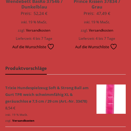
Wendebett BasKo 37546 /
Prince Kissen 37834 /
Dunkelblau
Grau
Preis:
52,24
€
Preis:
47,49
€
inkl. 19 % MwSt.
inkl. 19 % MwSt.
zzgl.
Versandkosten
zzgl.
Versandkosten
Lieferzeit:
4 bis 7 Tage
Lieferzeit:
4 bis 7 Tage
Auf die Wunschliste
Auf die Wunschliste
Produktvorschläge
Trixie Hundespielzeug Soft & Strong Ball am
Gurt TPR weich schwimmfähig XL &
geräuschlos ø 7,5 cm / 29 cm (Art.-Nr. 33478)
8,54
€
inkl. 19 % MwSt.
zzgl.
Versandkosten