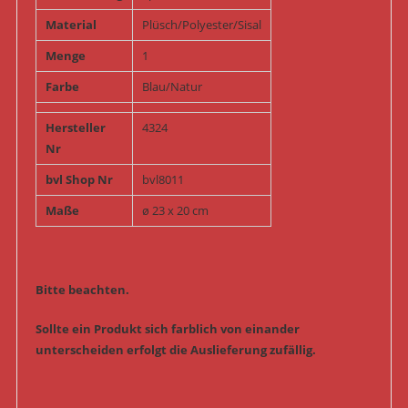
Material
Plüsch/Polyester/Sisal
Menge
1
Farbe
Blau/Natur
Hersteller
4324
Nr
bvl Shop Nr
bvl8011
Maße
ø 23 x 20 cm
Bitte beachten.
Sollte ein Produkt sich farblich von einander
unterscheiden erfolgt die Auslieferung zufällig.