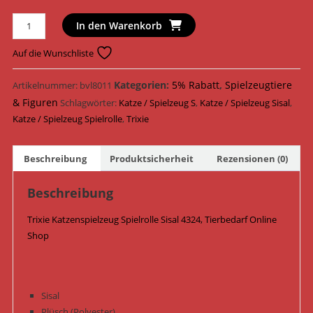
Trixie
In den Warenkorb
Katzenspielzeug
Spielrolle
Auf die Wunschliste
Sisal
ø
Kategorien:
5% Rabatt
,
Spielzeugtiere
Artikelnummer:
bvl8011
23
& Figuren
Schlagwörter:
Katze / Spielzeug S
,
Katze / Spielzeug Sisal
,
cm
Katze / Spielzeug Spielrolle
,
Trixie
x
20
Beschreibung
Produktsicherheit
Rezensionen (0)
cm
4324
Beschreibung
/
Blau/Natur
Trixie Katzenspielzeug Spielrolle Sisal 4324, Tierbedarf Online
Menge
Shop
Sisal
Plüsch (Polyester)