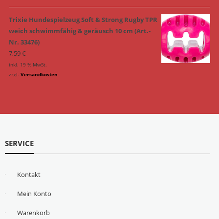
Trixie Hundespielzeug Soft & Strong Rugby TPR
weich schwimmfähig & geräusch 10 cm (Art.-
Nr. 33476)
7,59
€
inkl. 19 % MwSt.
zzgl.
Versandkosten
SERVICE
Kontakt
Mein Konto
Warenkorb