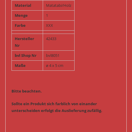
Material
Matatabi/Holz
Menge
1
Farbe
XXX
Hersteller
42433
Nr
bvl Shop Nr
bvl8051
Maße
ø 4 x 5 cm
Bitte beachten.
Sollte ein Produkt sich farblich von einander
unterscheiden erfolgt die Auslieferung zufällig.