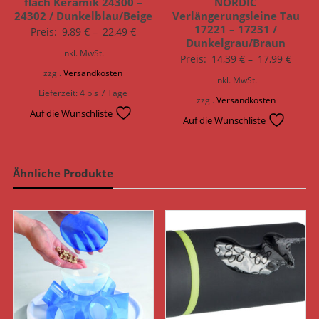
flach Keramik 24300 –
NORDIC
24302 / Dunkelblau/Beige
Verlängerungsleine Tau
17221 – 17231 /
Preis:
9,89
€
–
22,49
€
Dunkelgrau/Braun
inkl. MwSt.
Preis:
14,39
€
–
17,99
€
zzgl.
Versandkosten
inkl. MwSt.
Lieferzeit:
4 bis 7 Tage
zzgl.
Versandkosten
Auf die Wunschliste
Auf die Wunschliste
Ähnliche Produkte