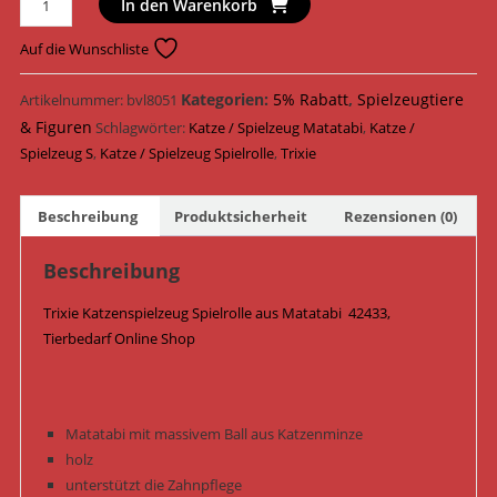
In den Warenkorb
Katzenspielzeug
Spielrolle
Auf die Wunschliste
Matatabi
ø
Kategorien:
5% Rabatt
,
Spielzeugtiere
Artikelnummer:
bvl8051
4
& Figuren
Schlagwörter:
Katze / Spielzeug Matatabi
,
Katze /
cm
Spielzeug S
,
Katze / Spielzeug Spielrolle
,
Trixie
x
5
Beschreibung
Produktsicherheit
Rezensionen (0)
cm
42433
Beschreibung
Menge
Trixie Katzenspielzeug Spielrolle aus Matatabi 42433,
Tierbedarf Online Shop
Matatabi mit massivem Ball aus Katzenminze
holz
unterstützt die Zahnpflege