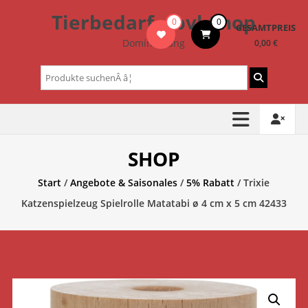
Zum
Tierbedarf – bvl-Shop
0
0
Inhalt
GESAMTPREIS
springen
Dominik Lang
0,00 €
Suchen
nach:
SHOP
Start
/
Angebote & Saisonales
/
5% Rabatt
/ Trixie
Katzenspielzeug Spielrolle Matatabi ø 4 cm x 5 cm 42433