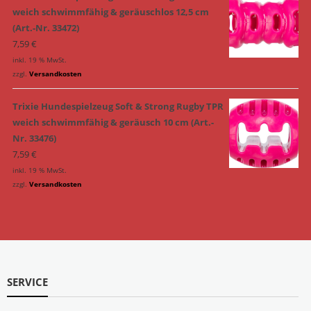
weich schwimmfähig & geräuschlos 12,5 cm
(Art.-Nr. 33472)
7,59
€
inkl. 19 % MwSt.
zzgl.
Versandkosten
Trixie Hundespielzeug Soft & Strong Rugby TPR
weich schwimmfähig & geräusch 10 cm (Art.-
Nr. 33476)
7,59
€
inkl. 19 % MwSt.
zzgl.
Versandkosten
SERVICE