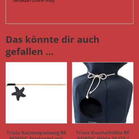
Tierbedarf Online Shop
Das könnte dir auch
gefallen …
Trixie Katzenspielzeug BE
Trixie Kuschelhöhle BE
NORDIC Spielangel mit
NORDIC Höhle 36273 /