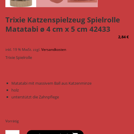
Trixie Katzenspielzeug Spielrolle
Matatabi ø 4 cm x 5 cm 42433
2,84
€
inkl. 19 % MwSt.
zzgl.
Versandkosten
Trixie Spielrolle
Matatabi mit massivem Ball aus Katzenminze
holz
unterstützt die Zahnpflege
Vorrätig
Trixie