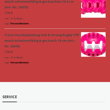
weich schwimmfähig & geräuschlos 12,5 cm
(Art.-Nr. 33472)
7,59
€
inkl. 19 % MwSt.
zzgl.
Versandkosten
Trixie Hundespielzeug Soft & Strong Rugby TPR
weich schwimmfähig & geräusch 10 cm (Art.-
Nr. 33476)
7,59
€
inkl. 19 % MwSt.
zzgl.
Versandkosten
SERVICE