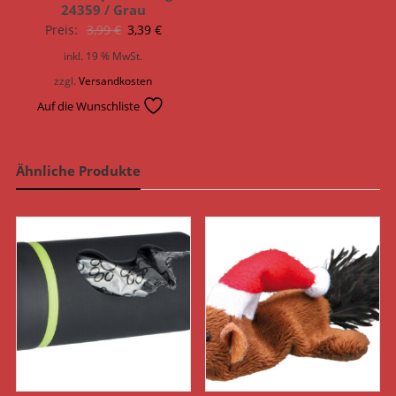
24359 / Grau
Ursprünglicher
Aktueller
Preis:
3,99
€
3,39
€
Preis
Preis
inkl. 19 % MwSt.
war:
ist:
zzgl.
Versandkosten
3,99 €
3,39 €.
Auf die Wunschliste
Ähnliche Produkte