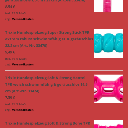
8,54
€
inkl. 19 % MwSt.
zzgl.
Versandkosten
Trixie Hundespielzeug Super Strong Stick TPR
extrem robust schwimmfähig XL & geräuschlos
22,2 cm (Art.-Nr. 33470)
9,49
€
inkl. 19 % MwSt.
zzgl.
Versandkosten
Trixie Hundespielzeug Soft & Strong Hantel
TPR weich schwimmfähig & geräuschlos 14,5
cm (Art.-Nr. 33474)
7,59
€
inkl. 19 % MwSt.
zzgl.
Versandkosten
Trixie Hundespielzeug Soft & Strong Bone TPR