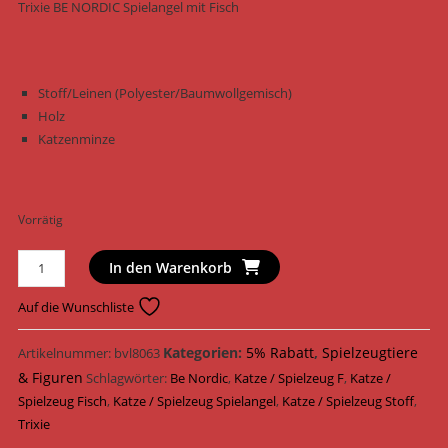
Trixie BE NORDIC Spielangel mit Fisch
Stoff/Leinen (Polyester/Baumwollgemisch)
Holz
Katzenminze
Vorrätig
Trixie
In den Warenkorb
Katzenspielzeug
BE
Auf die Wunschliste
NORDIC
Spielangel
Kategorien:
5% Rabatt
,
Spielzeugtiere
Artikelnummer:
bvl8063
mit
& Figuren
Schlagwörter:
Be Nordic
,
Katze / Spielzeug F
,
Katze /
Fisch
Spielzeug Fisch
,
Katze / Spielzeug Spielangel
,
Katze / Spielzeug Stoff
,
Stoff
Trixie
40