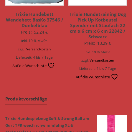
Trixie Hundebett
Trixie Hundetraining Dog
Wendebett BasKo 37546 /
Pick Up Kotbeutel
Dunkelblau
Spender mit Staufach 22
cm x 6 cm x 6 cm 22842 /
Preis:
52,24
€
Schwarz
inkl. 19 % MwSt.
Preis:
13,29
€
zzgl.
Versandkosten
inkl. 19 % MwSt.
Lieferzeit:
4 bis 7 Tage
zzgl.
Versandkosten
Auf die Wunschliste
Lieferzeit:
4 bis 7 Tage
Auf die Wunschliste
Produktvorschläge
Trixie Hundespielzeug Soft & Strong Ball am
Gurt TPR weich schwimmfähig XL &
geräuschlos ø 7,5 cm / 29 cm (Art.-Nr. 33478)