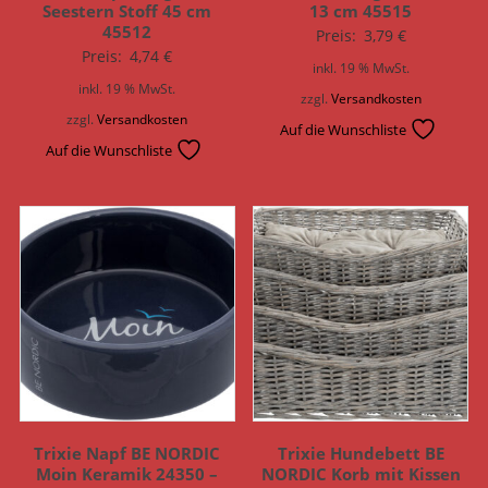
Seestern Stoff 45 cm
13 cm 45515
45512
Preis:
3,79
€
Preis:
4,74
€
inkl. 19 % MwSt.
inkl. 19 % MwSt.
zzgl.
Versandkosten
zzgl.
Versandkosten
Auf die Wunschliste
Auf die Wunschliste
Trixie Napf BE NORDIC
Trixie Hundebett BE
Moin Keramik 24350 –
NORDIC Korb mit Kissen