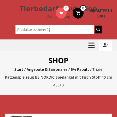
Zum
Tierbedarf – bvl-Shop
0
0
Inhalt
GESAMTPREIS
springen
Dominik Lang
0,00 €
Suchen
nach:
SHOP
Start
/
Angebote & Saisonales
/
5% Rabatt
/ Trixie
Katzenspielzeug BE NORDIC Spielangel mit Fisch Stoff 40 cm
45513