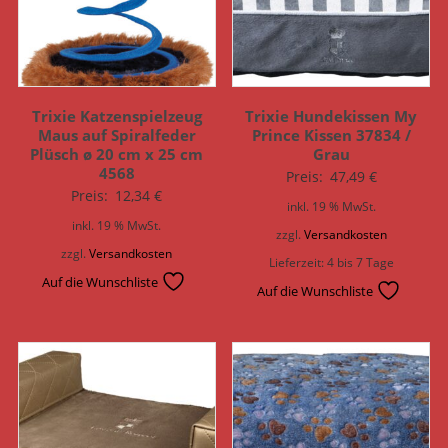
Trixie Katzenspielzeug
Trixie Hundekissen My
Maus auf Spiralfeder
Prince Kissen 37834 /
Plüsch ø 20 cm x 25 cm
Grau
4568
Preis:
47,49
€
Preis:
12,34
€
inkl. 19 % MwSt.
inkl. 19 % MwSt.
zzgl.
Versandkosten
zzgl.
Versandkosten
Lieferzeit:
4 bis 7 Tage
Auf die Wunschliste
Auf die Wunschliste