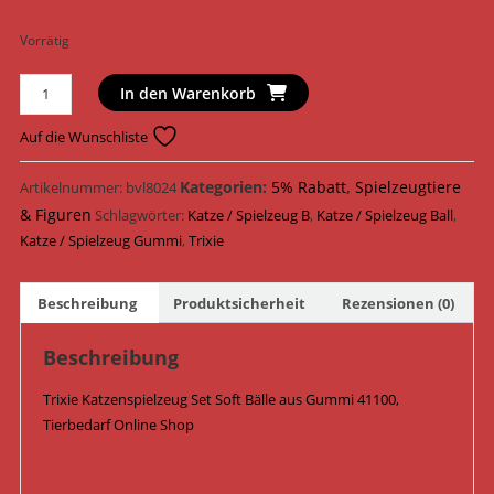
Vorrätig
Trixie
In den Warenkorb
Katzenspielzeug
Set
Auf die Wunschliste
Soft
Bälle
Kategorien:
5% Rabatt
,
Spielzeugtiere
Artikelnummer:
bvl8024
aus
& Figuren
Schlagwörter:
Katze / Spielzeug B
,
Katze / Spielzeug Ball
,
Gummi
Katze / Spielzeug Gummi
,
Trixie
ø
4,5
Beschreibung
Produktsicherheit
Rezensionen (0)
cm
41100
Beschreibung
Menge
Trixie Katzenspielzeug Set Soft Bälle aus Gummi 41100,
Tierbedarf Online Shop