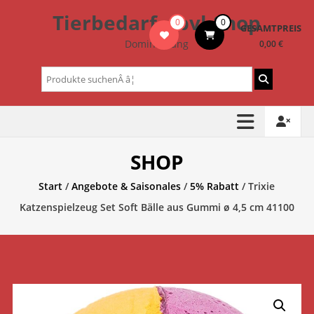
Zum
Tierbedarf – bvl-Shop
0
0
Inhalt
GESAMTPREIS
springen
Dominik Lang
0,00 €
Suchen
nach:
SHOP
Start
/
Angebote & Saisonales
/
5% Rabatt
/ Trixie
Katzenspielzeug Set Soft Bälle aus Gummi ø 4,5 cm 41100