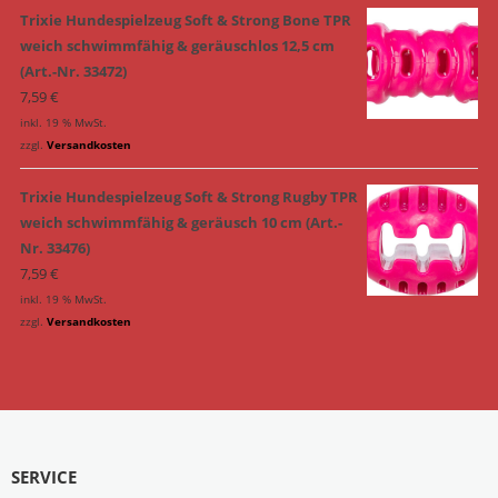
Trixie Hundespielzeug Soft & Strong Bone TPR
weich schwimmfähig & geräuschlos 12,5 cm
(Art.-Nr. 33472)
7,59
€
inkl. 19 % MwSt.
zzgl.
Versandkosten
Trixie Hundespielzeug Soft & Strong Rugby TPR
weich schwimmfähig & geräusch 10 cm (Art.-
Nr. 33476)
7,59
€
inkl. 19 % MwSt.
zzgl.
Versandkosten
SERVICE