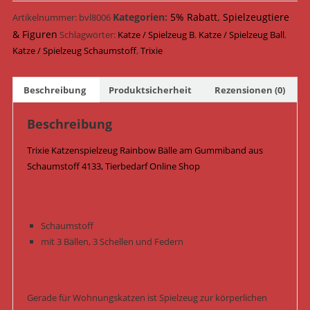
Bälle
am
Kategorien:
5% Rabatt
,
Spielzeugtiere
Artikelnummer:
bvl8006
Gummiband
& Figuren
Schlagwörter:
Katze / Spielzeug B
,
Katze / Spielzeug Ball
,
Schaumstoff
Katze / Spielzeug Schaumstoff
,
Trixie
ø
3,5
Beschreibung
Produktsicherheit
Rezensionen (0)
cm
/
Beschreibung
80
cm
Trixie Katzenspielzeug Rainbow Bälle am Gummiband aus
4133
Schaumstoff 4133, Tierbedarf Online Shop
Menge
Schaumstoff
mit 3 Bällen, 3 Schellen und Federn
Gerade für Wohnungskatzen ist Spielzeug zur körperlichen