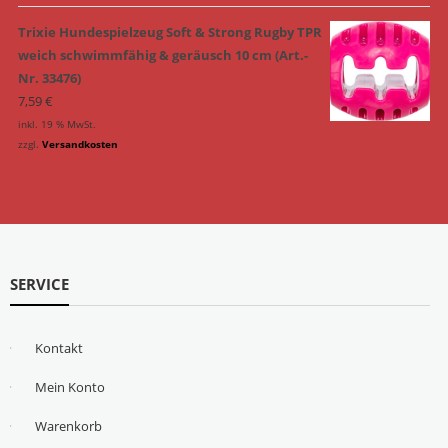
Trixie Hundespielzeug Soft & Strong Rugby TPR
weich schwimmfähig & geräusch 10 cm (Art.-
Nr. 33476)
7,59
€
inkl. 19 % MwSt.
zzgl.
Versandkosten
SERVICE
Kontakt
Mein Konto
Warenkorb