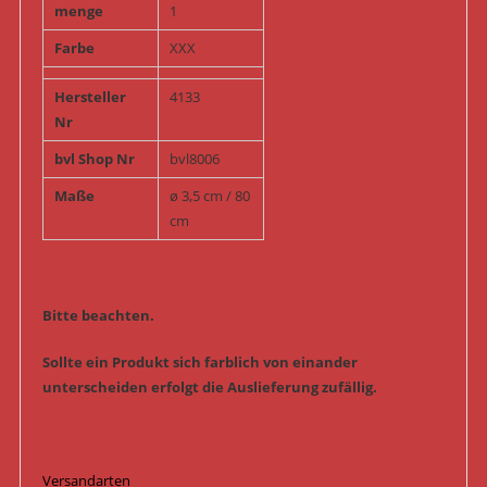
menge
1
Farbe
XXX
Hersteller
4133
Nr
bvl Shop Nr
bvl8006
Maße
ø 3,5 cm / 80
cm
Bitte beachten.
Sollte ein Produkt sich farblich von einander
unterscheiden erfolgt die Auslieferung zufällig.
Versandarten