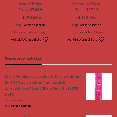
Braun/Beige
/ Schwarz/Grau
Preis:
37,99
€
Preis:
42,74
€
inkl. 19 % MwSt.
inkl. 19 % MwSt.
zzgl.
Versandkosten
zzgl.
Versandkosten
Lieferzeit:
4 bis 7 Tage
Lieferzeit:
4 bis 7 Tage
Auf die Wunschliste
Auf die Wunschliste
Produktvorschläge
Trixie Hundespielzeug Soft & Strong Ball am
Gurt TPR weich schwimmfähig XL &
geräuschlos ø 7,5 cm / 29 cm (Art.-Nr. 33478)
8,54
€
inkl. 19 % MwSt.
zzgl.
Versandkosten