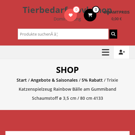
Zum
Tierbedarf – bvl-Shop
0
0
Inhalt
GESAMTPREIS
springen
Dominik Lang
0,00 €
Suchen
nach:
SHOP
Start
/
Angebote & Saisonales
/
5% Rabatt
/ Trixie
Katzenspielzeug Rainbow Bälle am Gummiband
Schaumstoff ø 3,5 cm / 80 cm 4133