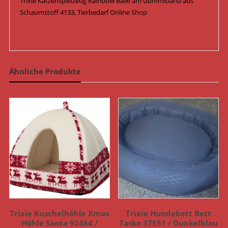
Trixie Katzenspielzeug Rainbow Bälle am Gummiband aus
Schaumstoff 4133, Tierbedarf Online Shop
Ähnliche Produkte
Trixie Kuschelhöhle Xmas
Trixie Hundebett Bett
Höhle Santa 92464 /
Tasko 37551 / Dunkelblau