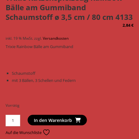
Bälle am Gummiband
Schaumstoff ø 3,5 cm / 80 cm 4133
2,84
€
inkl. 19 % MwSt.
zzgl.
Versandkosten
Trixie Rainbow Bälle am Gummiband
Schaumstoff
mit 3 Bällen, 3 Schellen und Federn
Vorrätig
Trixie
In den Warenkorb
Katzenspielzeug
Rainbow
Auf die Wunschliste