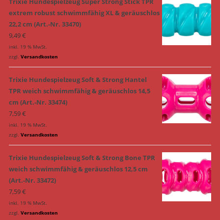
Trixie Hundespielzeug Super Strong Stick TPR
extrem robust schwimmfähig XL & geräuschlos
22,2 cm (Art.-Nr. 33470)
9,49
€
inkl. 19 % MwSt.
zzgl.
Versandkosten
Trixie Hundespielzeug Soft & Strong Hantel
TPR weich schwimmfähig & geräuschlos 14,5
cm (Art.-Nr. 33474)
7,59
€
inkl. 19 % MwSt.
zzgl.
Versandkosten
Trixie Hundespielzeug Soft & Strong Bone TPR
weich schwimmfähig & geräuschlos 12,5 cm
(Art.-Nr. 33472)
7,59
€
inkl. 19 % MwSt.
zzgl.
Versandkosten