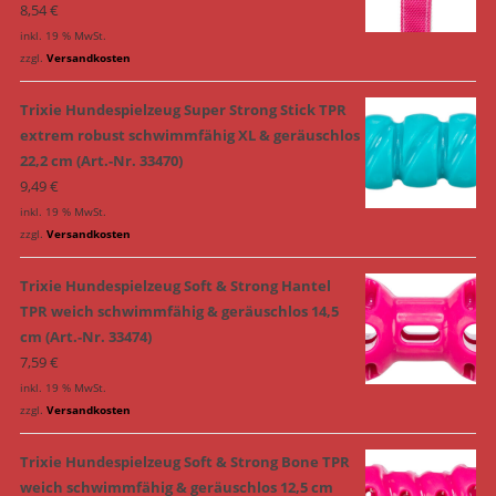
8,54
€
inkl. 19 % MwSt.
zzgl.
Versandkosten
Trixie Hundespielzeug Super Strong Stick TPR
extrem robust schwimmfähig XL & geräuschlos
22,2 cm (Art.-Nr. 33470)
9,49
€
inkl. 19 % MwSt.
zzgl.
Versandkosten
Trixie Hundespielzeug Soft & Strong Hantel
TPR weich schwimmfähig & geräuschlos 14,5
cm (Art.-Nr. 33474)
7,59
€
inkl. 19 % MwSt.
zzgl.
Versandkosten
Trixie Hundespielzeug Soft & Strong Bone TPR
weich schwimmfähig & geräuschlos 12,5 cm