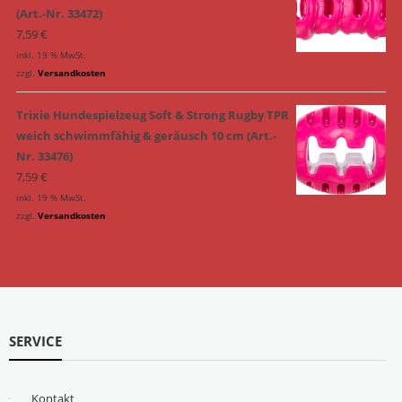
(Art.-Nr. 33472)
7,59
€
inkl. 19 % MwSt.
zzgl.
Versandkosten
Trixie Hundespielzeug Soft & Strong Rugby TPR
weich schwimmfähig & geräusch 10 cm (Art.-
Nr. 33476)
7,59
€
inkl. 19 % MwSt.
zzgl.
Versandkosten
SERVICE
Kontakt