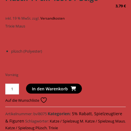
3,79
€
inkl. 19 % MwSt.
zzgl.
Versandkosten
Trixie Maus
plüsch (Polyester)
Vorrätig
Trixie
In den Warenkorb
Katzenspielzeug
Maus
Auf die Wunschliste
Plüsch
11
Kategorien:
5% Rabatt
,
Spielzeugtiere
Artikelnummer:
bvl8075
cm
& Figuren
Schlagwörter:
Katze / Spielzeug M
,
Katze / Spielzeug Maus
,
45579
Katze / Spielzeug Plüsch
,
Trixie