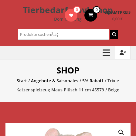
Zum
Tierbedarf – bvl-Shop
0
0
Inhalt
GESAMTPREIS
springen
Dominik Lang
0,00 €
Suchen
nach:
SHOP
Start
/
Angebote & Saisonales
/
5% Rabatt
/ Trixie
Katzenspielzeug Maus Plüsch 11 cm 45579 / Beige