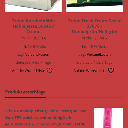
Trixie Kuschelhöhle
Trixie Fresh Fruits Decke
Höhle Jessa 36845 /
37070 /
Creme
Dunkelgrün/Hellgrün
Preis:
36,99
€
Preis:
21,84
€
inkl. 19 % MwSt.
inkl. 19 % MwSt.
zzgl.
Versandkosten
zzgl.
Versandkosten
Lieferzeit:
4 bis 7 Tage
Lieferzeit:
4 bis 7 Tage
Auf die Wunschliste
Auf die Wunschliste
Produktvorschläge
Trixie Hundespielzeug Soft & Strong Ball am
Gurt TPR weich schwimmfähig XL &
geräuschlos ø 7,5 cm / 29 cm (Art.-Nr. 33478)