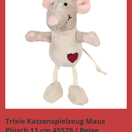
Trixie Katzenspielzeug Maus
Plüsch 11 cm 45579 / Beige