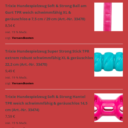
Trixie Hundespielzeug Soft & Strong Ball am
Gurt TPR weich schwimmfähig XL &
geräuschlos ø 7,5 cm / 29 cm (Art.-Nr. 33478)
8,54
€
inkl. 19 % MwSt.
zzgl.
Versandkosten
Trixie Hundespielzeug Super Strong Stick TPR
extrem robust schwimmfähig XL & geräuschlos
22,2 cm (Art.-Nr. 33470)
9,49
€
inkl. 19 % MwSt.
zzgl.
Versandkosten
Trixie Hundespielzeug Soft & Strong Hantel
TPR weich schwimmfähig & geräuschlos 14,5
cm (Art.-Nr. 33474)
7,59
€
inkl. 19 % MwSt.