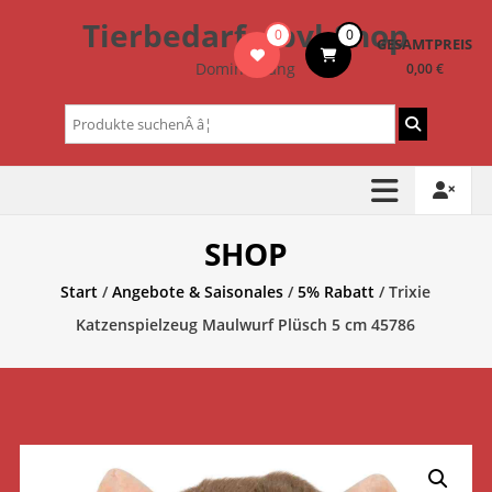
Zum
Tierbedarf – bvl-Shop
0
0
Inhalt
GESAMTPREIS
springen
Dominik Lang
0,00 €
Suchen
nach:
SHOP
Start
/
Angebote & Saisonales
/
5% Rabatt
/ Trixie
Katzenspielzeug Maulwurf Plüsch 5 cm 45786