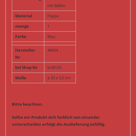
mit Bällen
Material
Pappe
menge
1
Farbe
Blau
Hersteller
48004
Nr
bvl Shop Nr
bvl8120
Maße
ø 33 x 5,5 cm
Bitte beachten.
Sollte ein Produkt sich farblich von einander
unterscheiden erfolgt die Auslieferung zufällig.