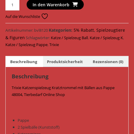
Trixie
In den Warenkorb
Katzenspielzeug
Kratztrommel
Auf die Wunschliste
mit
Bällen
Kategorien:
5% Rabatt
,
Spielzeugtiere
Artikelnummer:
bvl8120
Pappe
& Figuren
Schlagwörter:
Katze / Spielzeug Ball
,
Katze / Spielzeug K
,
ø
Katze / Spielzeug Pappe
,
Trixie
33
cm
Beschreibung
Produktsicherheit
Rezensionen (0)
x
5,5
Beschreibung
cm
48004
Trixie Katzenspielzeug Kratztrommel mit Bällen aus Pappe
/
48004, Tierbedarf Online Shop
Blau
Menge
Pappe
2 Spielbälle (Kunststoff)