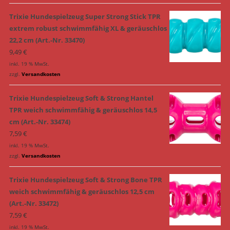
Trixie Hundespielzeug Super Strong Stick TPR
extrem robust schwimmfähig XL & geräuschlos
22,2 cm (Art.-Nr. 33470)
9,49
€
inkl. 19 % MwSt.
zzgl.
Versandkosten
Trixie Hundespielzeug Soft & Strong Hantel
TPR weich schwimmfähig & geräuschlos 14,5
cm (Art.-Nr. 33474)
7,59
€
inkl. 19 % MwSt.
zzgl.
Versandkosten
Trixie Hundespielzeug Soft & Strong Bone TPR
weich schwimmfähig & geräuschlos 12,5 cm
(Art.-Nr. 33472)
7,59
€
inkl. 19 % MwSt.