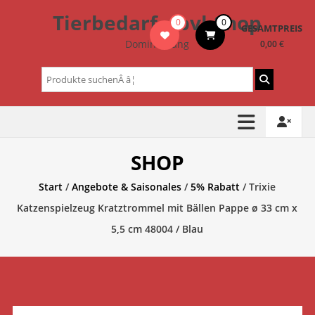
Zum
Tierbedarf – bvl-Shop
0
0
Inhalt
GESAMTPREIS
springen
Dominik Lang
0,00 €
Suchen
nach:
SHOP
Start
/
Angebote & Saisonales
/
5% Rabatt
/ Trixie
Katzenspielzeug Kratztrommel mit Bällen Pappe ø 33 cm x
5,5 cm 48004 / Blau