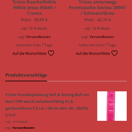
Trixie Kuschelhöhle
Trixie unterwegs
Höhle Jessa 36845 /
Fronttasche Savina 28941
Creme
/ Schwarz/Grau
Preis:
36,99
€
Preis:
42,74
€
inkl. 19 % MwSt.
inkl. 19 % MwSt.
zzgl.
Versandkosten
zzgl.
Versandkosten
Lieferzeit:
4 bis 7 Tage
Lieferzeit:
4 bis 7 Tage
Auf die Wunschliste
Auf die Wunschliste
Produktvorschläge
Trixie Hundespielzeug Soft & Strong Ball am
Gurt TPR weich schwimmfähig XL &
geräuschlos ø 7,5 cm / 29 cm (Art.-Nr. 33478)
8,54
€
inkl. 19 % MwSt.
zzgl.
Versandkosten