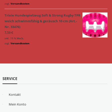
zzgl.
Versandkosten
Trixie Hundespielzeug Soft & Strong Rugby TPR
weich schwimmfähig & geräusch 10 cm (Art.-
Nr. 33476)
7,59
€
inkl. 19 % MwSt.
zzgl.
Versandkosten
SERVICE
Kontakt
Mein Konto