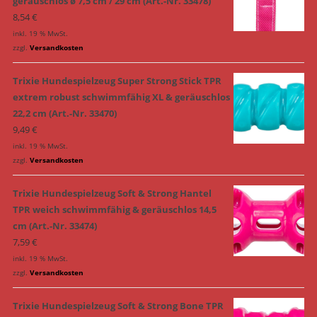
geräuschlos ø 7,5 cm / 29 cm (Art.-Nr. 33478)
8,54
€
inkl. 19 % MwSt.
zzgl.
Versandkosten
Trixie Hundespielzeug Super Strong Stick TPR
extrem robust schwimmfähig XL & geräuschlos
22,2 cm (Art.-Nr. 33470)
9,49
€
inkl. 19 % MwSt.
zzgl.
Versandkosten
Trixie Hundespielzeug Soft & Strong Hantel
TPR weich schwimmfähig & geräuschlos 14,5
cm (Art.-Nr. 33474)
7,59
€
inkl. 19 % MwSt.
zzgl.
Versandkosten
Trixie Hundespielzeug Soft & Strong Bone TPR