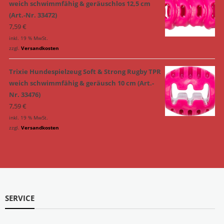
weich schwimmfähig & geräuschlos 12,5 cm
(Art.-Nr. 33472)
7,59
€
inkl. 19 % MwSt.
zzgl.
Versandkosten
Trixie Hundespielzeug Soft & Strong Rugby TPR
weich schwimmfähig & geräusch 10 cm (Art.-
Nr. 33476)
7,59
€
inkl. 19 % MwSt.
zzgl.
Versandkosten
SERVICE