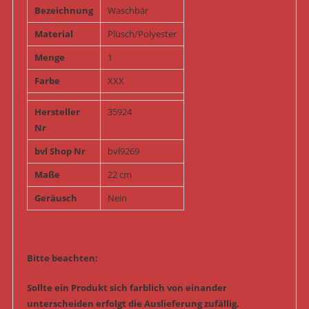
Bezeichnung
Waschbär
Material
Plüsch/Polyester
Menge
1
Farbe
XXX
Hersteller
35924
Nr
bvl Shop Nr
bvl9269
Maße
22 cm
Geräusch
Nein
Bitte beachten:
Sollte ein Produkt sich farblich von einander
unterscheiden erfolgt die Auslieferung zufällig.