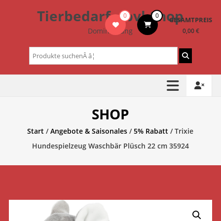
Zum
Tierbedarf – bvl-Shop
0
0
Inhalt
GESAMTPREIS
springen
Dominik Lang
0,00 €
Suchen
nach:
SHOP
Start
/
Angebote & Saisonales
/
5% Rabatt
/ Trixie
Hundespielzeug Waschbär Plüsch 22 cm 35924