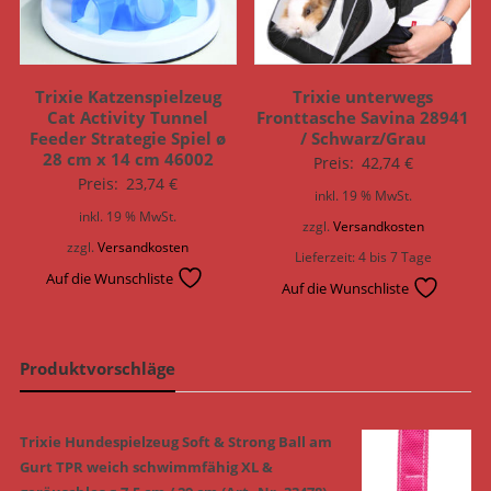
Trixie Katzenspielzeug
Trixie unterwegs
Cat Activity Tunnel
Fronttasche Savina 28941
Feeder Strategie Spiel ø
/ Schwarz/Grau
28 cm x 14 cm 46002
Preis:
42,74
€
Preis:
23,74
€
inkl. 19 % MwSt.
inkl. 19 % MwSt.
zzgl.
Versandkosten
zzgl.
Versandkosten
Lieferzeit:
4 bis 7 Tage
Auf die Wunschliste
Auf die Wunschliste
Produktvorschläge
Trixie Hundespielzeug Soft & Strong Ball am
Gurt TPR weich schwimmfähig XL &