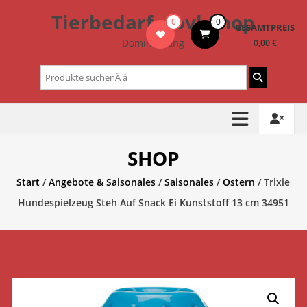
Zum
Tierbedarf – bvl-Shop
0
0
Inhalt
GESAMTPREIS
springen
Dominik Lang
0,00 €
Suchen
nach:
SHOP
Start
/
Angebote & Saisonales
/
Saisonales
/
Ostern
/ Trixie
Hundespielzeug Steh Auf Snack Ei Kunststoff 13 cm 34951