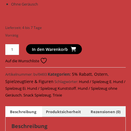
Ohne Geräusch
Lieferzeit:
4 bis 7 Tage
Vorrätig
Trixie
In den Warenkorb
Hundespielzeug
Steh
Auf die Wunschliste
Auf
Snack
Kategorien:
5% Rabatt
,
Ostern
,
Artikelnummer:
bvl9493
Ei
Spielzeugtiere & Figuren
Schlagwörter:
Hund / Spielzeug E
,
Hund /
Kunststoff
Spielzeug Ei
,
Hund / Spielzeug Kunststoff
,
Hund / Spielzeug ohne
13
Geräusch
,
Snack Spielzeug
,
Trixie
cm
34951
Beschreibung
Produktsicherheit
Rezensionen (0)
Menge
Beschreibung