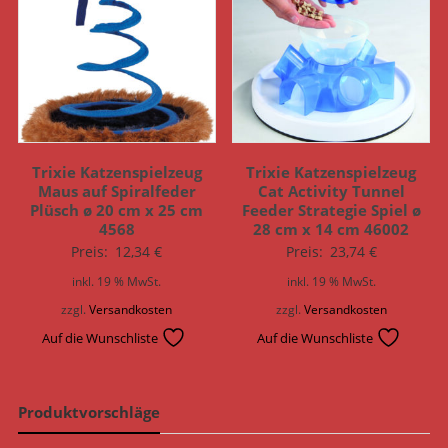
Trixie Katzenspielzeug
Trixie Katzenspielzeug
Maus auf Spiralfeder
Cat Activity Tunnel
Plüsch ø 20 cm x 25 cm
Feeder Strategie Spiel ø
4568
28 cm x 14 cm 46002
Preis:
12,34
€
Preis:
23,74
€
inkl. 19 % MwSt.
inkl. 19 % MwSt.
zzgl.
Versandkosten
zzgl.
Versandkosten
Auf die Wunschliste
Auf die Wunschliste
Produktvorschläge