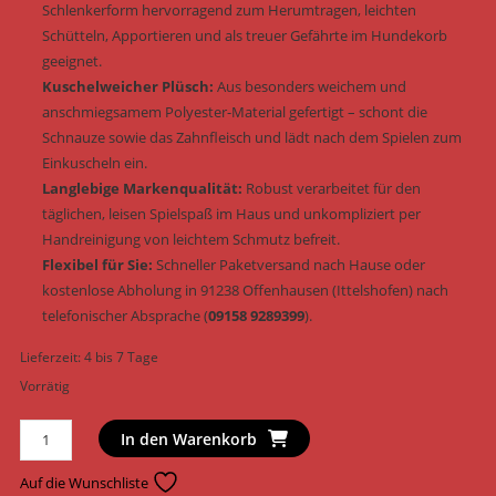
Schlenkerform hervorragend zum Herumtragen, leichten
Schütteln, Apportieren und als treuer Gefährte im Hundekorb
geeignet.
Kuschelweicher Plüsch:
Aus besonders weichem und
anschmiegsamem Polyester-Material gefertigt – schont die
Schnauze sowie das Zahnfleisch und lädt nach dem Spielen zum
Einkuscheln ein.
Langlebige Markenqualität:
Robust verarbeitet für den
täglichen, leisen Spielspaß im Haus und unkompliziert per
Handreinigung von leichtem Schmutz befreit.
Flexibel für Sie:
Schneller Paketversand nach Hause oder
kostenlose Abholung in 91238 Offenhausen (Ittelshofen) nach
telefonischer Absprache (
09158 9289399
).
Lieferzeit:
4 bis 7 Tage
Vorrätig
Trixie
In den Warenkorb
Hundespielzeug
Pegasus
Auf die Wunschliste