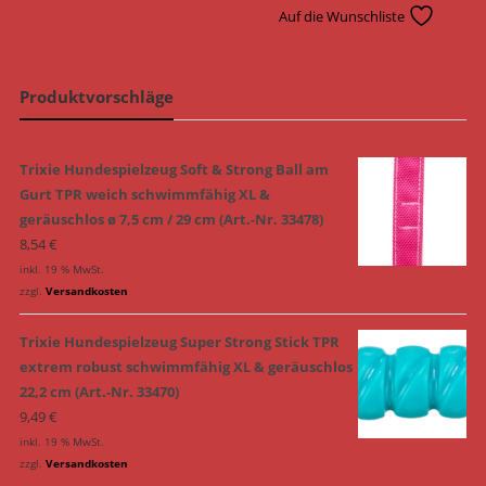
Auf die Wunschliste
Produktvorschläge
Trixie Hundespielzeug Soft & Strong Ball am
Gurt TPR weich schwimmfähig XL &
geräuschlos ø 7,5 cm / 29 cm (Art.-Nr. 33478)
8,54
€
inkl. 19 % MwSt.
zzgl.
Versandkosten
Trixie Hundespielzeug Super Strong Stick TPR
extrem robust schwimmfähig XL & geräuschlos
22,2 cm (Art.-Nr. 33470)
9,49
€
inkl. 19 % MwSt.
zzgl.
Versandkosten