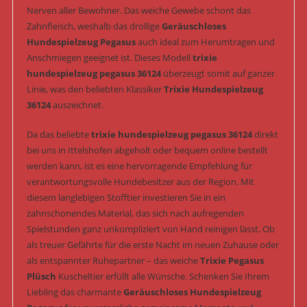
Nerven aller Bewohner. Das weiche Gewebe schont das
Zahnfleisch, weshalb das drollige
Geräuschloses
Hundespielzeug Pegasus
auch ideal zum Herumtragen und
Anschmiegen geeignet ist. Dieses Modell
trixie
hundespielzeug pegasus 36124
überzeugt somit auf ganzer
Linie, was den beliebten Klassiker
Trixie Hundespielzeug
36124
auszeichnet.
Da das beliebte
trixie hundespielzeug pegasus 36124
direkt
bei uns in Ittelshofen abgeholt oder bequem online bestellt
werden kann, ist es eine hervorragende Empfehlung für
verantwortungsvolle Hundebesitzer aus der Region. Mit
diesem langlebigen Stofftier investieren Sie in ein
zahnschonendes Material, das sich nach aufregenden
Spielstunden ganz unkompliziert von Hand reinigen lässt. Ob
als treuer Gefährte für die erste Nacht im neuen Zuhause oder
als entspannter Ruhepartner – das weiche
Trixie Pegasus
Plüsch
Kuscheltier erfüllt alle Wünsche. Schenken Sie Ihrem
Liebling das charmante
Geräuschloses Hundespielzeug