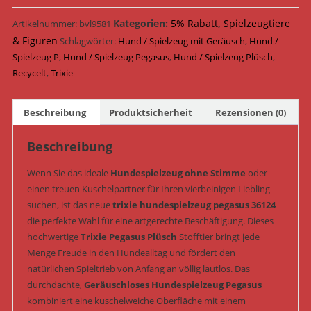
Plüsch
&
Kategorien:
5% Rabatt
,
Spielzeugtiere
Artikelnummer:
bvl9581
geräuschlos
& Figuren
Schlagwörter:
Hund / Spielzeug mit Geräusch
,
Hund /
26
Spielzeug P
,
Hund / Spielzeug Pegasus
,
Hund / Spielzeug Plüsch
,
cm
Recycelt
,
Trixie
(Art.-
Nr.
Beschreibung
Produktsicherheit
Rezensionen (0)
36124)
Menge
Beschreibung
Wenn Sie das ideale
Hundespielzeug ohne Stimme
oder
einen treuen Kuschelpartner für Ihren vierbeinigen Liebling
suchen, ist das neue
trixie hundespielzeug pegasus 36124
die perfekte Wahl für eine artgerechte Beschäftigung. Dieses
hochwertige
Trixie Pegasus Plüsch
Stofftier bringt jede
Menge Freude in den Hundealltag und fördert den
natürlichen Spieltrieb von Anfang an völlig lautlos. Das
durchdachte,
Geräuschloses Hundespielzeug Pegasus
kombiniert eine kuschelweiche Oberfläche mit einem