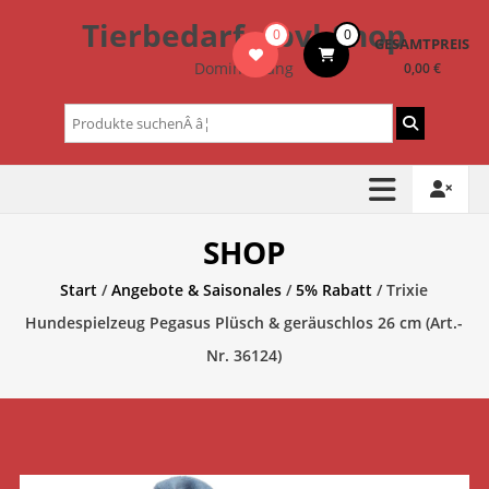
Zum
Tierbedarf – bvl-Shop
0
0
Inhalt
GESAMTPREIS
springen
Dominik Lang
0,00 €
Suchen
nach:
SHOP
Start
/
Angebote & Saisonales
/
5% Rabatt
/ Trixie
Hundespielzeug Pegasus Plüsch & geräuschlos 26 cm (Art.-
Nr. 36124)