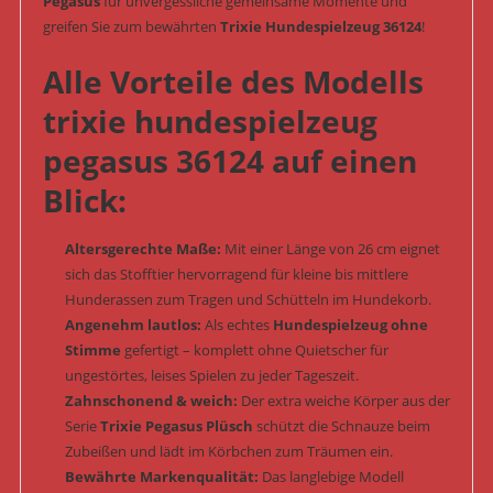
Pegasus
für unvergessliche gemeinsame Momente und
greifen Sie zum bewährten
Trixie Hundespielzeug 36124
!
Alle Vorteile des Modells
trixie hundespielzeug
pegasus 36124 auf einen
Blick:
Altersgerechte Maße:
Mit einer Länge von 26 cm eignet
sich das Stofftier hervorragend für kleine bis mittlere
Hunderassen zum Tragen und Schütteln im Hundekorb.
Angenehm lautlos:
Als echtes
Hundespielzeug ohne
Stimme
gefertigt – komplett ohne Quietscher für
ungestörtes, leises Spielen zu jeder Tageszeit.
Zahnschonend & weich:
Der extra weiche Körper aus der
Serie
Trixie Pegasus Plüsch
schützt die Schnauze beim
Zubeißen und lädt im Körbchen zum Träumen ein.
Bewährte Markenqualität:
Das langlebige Modell