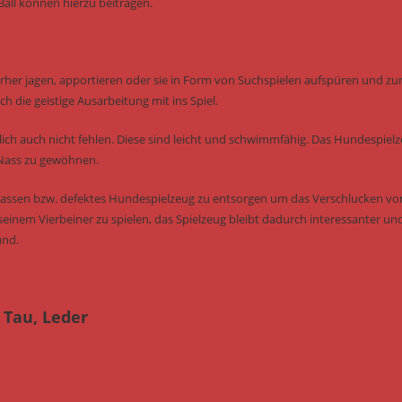
all können hierzu beitragen.
erher jagen, apportieren oder sie in Form von Suchspielen aufspüren und zu
h die geistige Ausarbeitung mit ins Spiel.
ich auch nicht fehlen. Diese sind leicht und schwimmfähig. Das Hundespiel
 Nass zu gewöhnen.
u lassen bzw. defektes Hundespielzeug zu entsorgen um das Verschlucken vo
seinem Vierbeiner zu spielen, das Spielzeug bleibt dadurch interessanter un
und.
 Tau, Leder