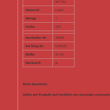
am Tau
Material
Leder
Menge
1
Farbe
XXX
Hersteller Nr
35994
bvl Shop Nr
bvl9525
Maße
47 cm
Geräusch
Ja
Bitte beachten.
Sollte ein Produkt sich farblich von einander untersche