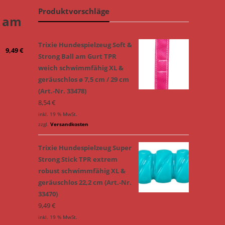
Produktvorschläge
r am
Trixie Hundespielzeug Soft &
9,49
€
Strong Ball am Gurt TPR
weich schwimmfähig XL &
geräuschlos ø 7,5 cm / 29 cm
(Art.-Nr. 33478)
8,54
€
inkl. 19 % MwSt.
zzgl.
Versandkosten
Trixie Hundespielzeug Super
Strong Stick TPR extrem
robust schwimmfähig XL &
geräuschlos 22,2 cm (Art.-Nr.
33470)
9,49
€
inkl. 19 % MwSt.