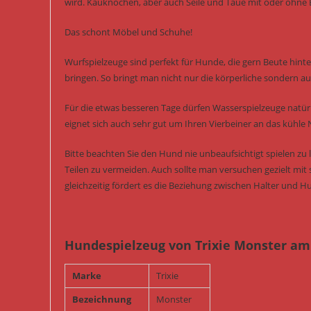
wird. Kauknochen, aber auch Seile und Taue mit oder ohne B
Das schont Möbel und Schuhe!
Wurfspielzeuge sind perfekt für Hunde, die gern Beute hint
bringen. So bringt man nicht nur die körperliche sondern auc
Für die etwas besseren Tage dürfen Wasserspielzeuge natürl
eignet sich auch sehr gut um Ihren Vierbeiner an das kühle
Bitte beachten Sie den Hund nie unbeaufsichtigt spielen z
Teilen zu vermeiden. Auch sollte man versuchen gezielt mit 
gleichzeitig fördert es die Beziehung zwischen Halter und H
Hundespielzeug von Trixie Monster am
Marke
Trixie
Bezeichnung
Monster