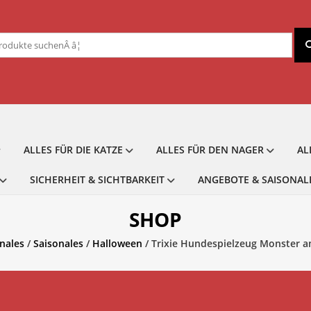
chen
ch:
ALLES FÜR DIE KATZE
ALLES FÜR DEN NAGER
AL
SICHERHEIT & SICHTBARKEIT
ANGEBOTE & SAISONAL
SHOP
nales
/
Saisonales
/
Halloween
/ Trixie Hundespielzeug Monster a