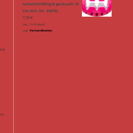
schwimmfähig & geräusch 10
cm (Art.-Nr. 33476)
7,59
€
inkl. 19 % MwSt.
zzgl.
Versandkosten
ere
nn.