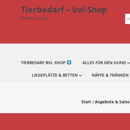
Zum
Tierbedarf – bvl-Shop
Inhalt
Su
springen
Dominik Lang
na
TIERBEDARF BVL SHOP
ALLES FÜR DEN HUND
LIEGEPLÄTZE & BETTEN
NÄPFE & TRÄNKEN
Start
/
Angebote & Saiso