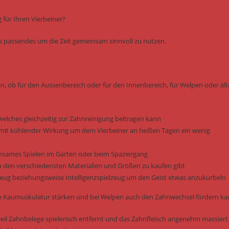
für Ihren Vierbeiner?
was passendes um die Zeit gemeinsam sinnvoll zu nutzen.
en, ob für den Aussenbereich oder für den Innenbereich, für Welpen oder ält
welches gleichzeitig zur Zahnreinigung beitragen kann
it kühlender Wirkung um dem Vierbeiner an heißen Tagen ein wenig
einsames Spielen im Garten oder beim Spaziergang
n den verschiedensten Materialien und Größen zu kaufen gibt
elzeug beziehungsweise Intelligenzspielzeug um den Geist etwas anzukurbeln
 die Kaumuskulatur stärken und bei Welpen auch den Zahnwechsel fördern ka
il Zahnbelege spielerisch entfernt und das Zahnfleisch angenehm massiert