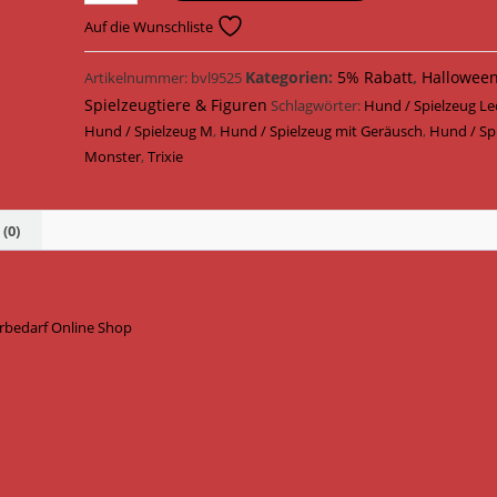
Hundespielzeug
Monster
Auf die Wunschliste
am
Tau
Kategorien:
5% Rabatt
,
Hallowee
Artikelnummer:
bvl9525
Leder
Spielzeugtiere & Figuren
Schlagwörter:
Hund / Spielzeug Le
47
Hund / Spielzeug M
,
Hund / Spielzeug mit Geräusch
,
Hund / Sp
cm
Monster
,
Trixie
35994
Menge
(0)
erbedarf Online Shop