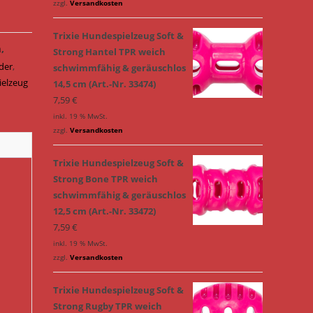
zzgl.
Versandkosten
Trixie Hundespielzeug Soft &
n
,
Strong Hantel TPR weich
der
,
schwimmfähig & geräuschlos
ielzeug
14,5 cm (Art.-Nr. 33474)
7,59
€
inkl. 19 % MwSt.
zzgl.
Versandkosten
Trixie Hundespielzeug Soft &
Strong Bone TPR weich
schwimmfähig & geräuschlos
12,5 cm (Art.-Nr. 33472)
7,59
€
inkl. 19 % MwSt.
zzgl.
Versandkosten
Trixie Hundespielzeug Soft &
Strong Rugby TPR weich