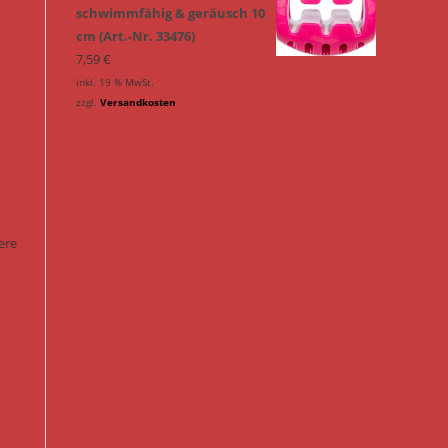
schwimmfähig & geräusch 10
cm (Art.-Nr. 33476)
7,59
€
inkl. 19 % MwSt.
zzgl.
Versandkosten
ere