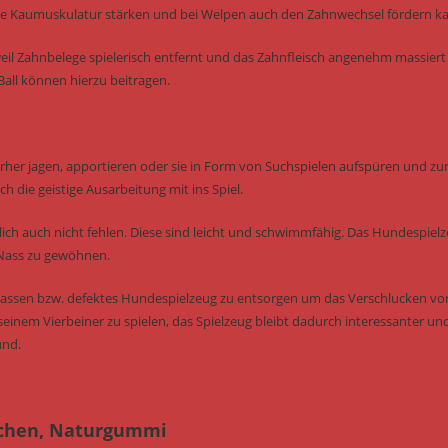
e die Kaumuskulatur stärken und bei Welpen auch den Zahnwechsel fördern k
il Zahnbelege spielerisch entfernt und das Zahnfleisch angenehm massiert
all können hierzu beitragen.
erher jagen, apportieren oder sie in Form von Suchspielen aufspüren und zu
h die geistige Ausarbeitung mit ins Spiel.
ich auch nicht fehlen. Diese sind leicht und schwimmfähig. Das Hundespiel
 Nass zu gewöhnen.
u lassen bzw. defektes Hundespielzeug zu entsorgen um das Verschlucken vo
seinem Vierbeiner zu spielen, das Spielzeug bleibt dadurch interessanter un
und.
ochen, Naturgummi