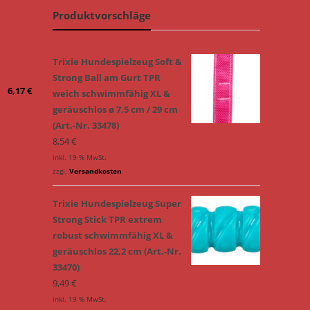
Produktvorschläge
Trixie Hundespielzeug Soft &
Strong Ball am Gurt TPR
6,17
€
weich schwimmfähig XL &
geräuschlos ø 7,5 cm / 29 cm
(Art.-Nr. 33478)
8,54
€
inkl. 19 % MwSt.
zzgl.
Versandkosten
Trixie Hundespielzeug Super
Strong Stick TPR extrem
robust schwimmfähig XL &
geräuschlos 22,2 cm (Art.-Nr.
33470)
9,49
€
inkl. 19 % MwSt.