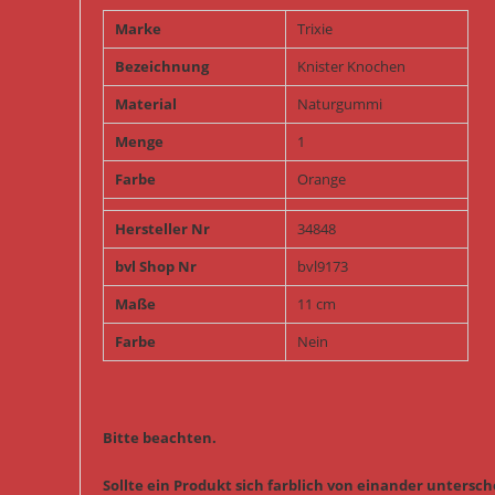
Marke
Trixie
Bezeichnung
Knister Knochen
Material
Naturgummi
Menge
1
Farbe
Orange
Hersteller Nr
34848
bvl Shop Nr
bvl9173
Maße
11 cm
Farbe
Nein
Bitte beachten.
Sollte ein Produkt sich farblich von einander untersche