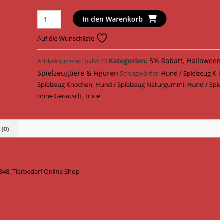
Trixie
In den Warenkorb
Hundespielzeug
Knister
Auf die Wunschliste
Knochen
Naturgummi
Kategorien:
5% Rabatt
,
Hallowee
Artikelnummer:
bvl9173
11
Spielzeugtiere & Figuren
Schlagwörter:
Hund / Spielzeug K
,
cm
Spielzeug Knochen
,
Hund / Spielzeug Naturgummi
,
Hund / Spi
34848
ohne Geräusch
,
Trixie
/
Orange
Menge
(0)
48, Tierbedarf Online Shop