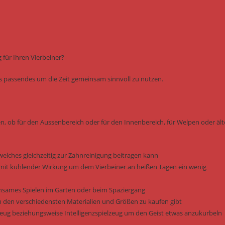
für Ihren Vierbeiner?
was passendes um die Zeit gemeinsam sinnvoll zu nutzen.
en, ob für den Aussenbereich oder für den Innenbereich, für Welpen oder ält
welches gleichzeitig zur Zahnreinigung beitragen kann
it kühlender Wirkung um dem Vierbeiner an heißen Tagen ein wenig
einsames Spielen im Garten oder beim Spaziergang
n den verschiedensten Materialien und Größen zu kaufen gibt
elzeug beziehungsweise Intelligenzspielzeug um den Geist etwas anzukurbeln