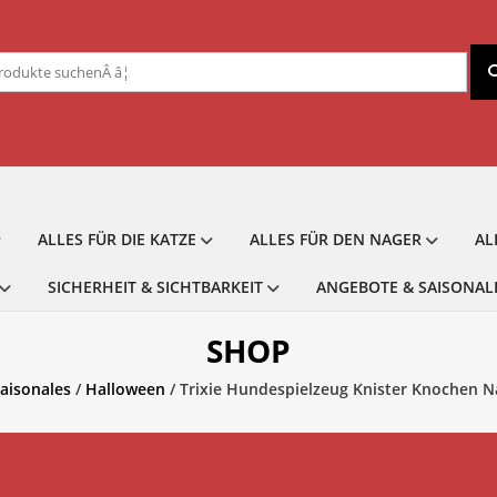
chen
ch:
ALLES FÜR DIE KATZE
ALLES FÜR DEN NAGER
AL
SICHERHEIT & SICHTBARKEIT
ANGEBOTE & SAISONAL
SHOP
aisonales
/
Halloween
/ Trixie Hundespielzeug Knister Knochen 