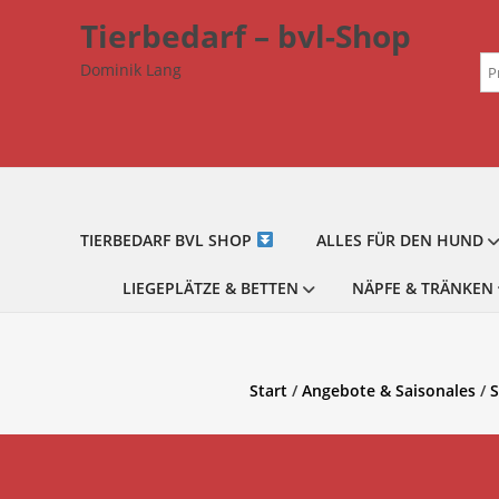
Zum
Tierbedarf – bvl-Shop
Inhalt
Su
springen
Dominik Lang
na
TIERBEDARF BVL SHOP
ALLES FÜR DEN HUND
LIEGEPLÄTZE & BETTEN
NÄPFE & TRÄNKEN
Start
/
Angebote & Saisonales
/
S