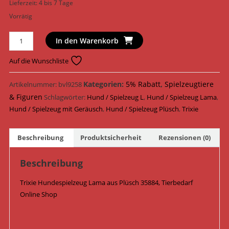
Lieferzeit:
4 bis 7 Tage
Vorrätig
Trixie
In den Warenkorb
Hundespielzeug
Lama
Auf die Wunschliste
Plüsch
40
Kategorien:
5% Rabatt
,
Spielzeugtiere
Artikelnummer:
bvl9258
cm
& Figuren
Schlagwörter:
Hund / Spielzeug L
,
Hund / Spielzeug Lama
,
35884
Hund / Spielzeug mit Geräusch
,
Hund / Spielzeug Plüsch
,
Trixie
Menge
Beschreibung
Produktsicherheit
Rezensionen (0)
Beschreibung
Trixie Hundespielzeug Lama aus Plüsch 35884, Tierbedarf
Online Shop