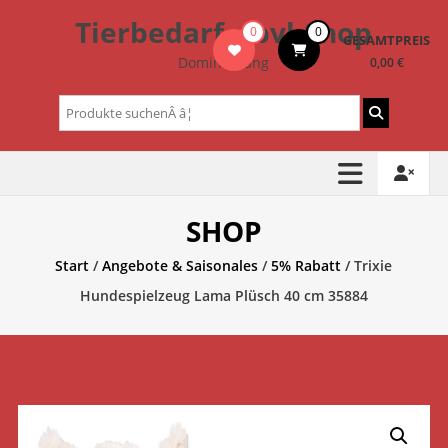
Zum
Tierbedarf – bvl-Shop
0
0
Inhalt
GESAMTPREIS
springen
Dominik Lang
0,00 €
Suchen
nach:
SHOP
Start
/
Angebote & Saisonales
/
5% Rabatt
/ Trixie
Hundespielzeug Lama Plüsch 40 cm 35884