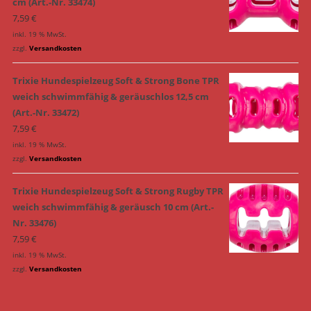
cm (Art.-Nr. 33474)
7,59
€
inkl. 19 % MwSt.
zzgl.
Versandkosten
Trixie Hundespielzeug Soft & Strong Bone TPR
weich schwimmfähig & geräuschlos 12,5 cm
(Art.-Nr. 33472)
7,59
€
inkl. 19 % MwSt.
zzgl.
Versandkosten
Trixie Hundespielzeug Soft & Strong Rugby TPR
weich schwimmfähig & geräusch 10 cm (Art.-
Nr. 33476)
7,59
€
inkl. 19 % MwSt.
zzgl.
Versandkosten