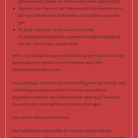
gemeinsames Spielen im Garten oder beim Spaziergang
Figuren oder Tiere ob mit Stimme oder ohne welche es in
den verschiedensten Materialien und Größen zu kaufen
gibt
Zu guter Letzt gibt es da ja auch noch das
Strategiespielzeug beziehungsweise Intelligenzspielzeug
um den Geist etwas anzukurbeln
Beiß- oder Kauspielzeuge sind ideal für jeden Hund, da sie die
Kaumuskulatur stärken und bei Welpen auch den
Zahnwechsel fördern kann.
Kauspielzeuge unterstützen die Mundhygiene der Hunde, weil
Zahnbelege spielerisch entfernt und das Zahnfleisch
angenehm massiert wird. Kauknochen, aber auch Seile und
Taue mit oder ohne Ball können hierzu beitragen.
Das schont Möbel und Schuhe!
Wurfspielzeuge sind perfekt für Hunde, die gern Beute
hinterher jagen, apportieren oder sie in Form von Suchspielen