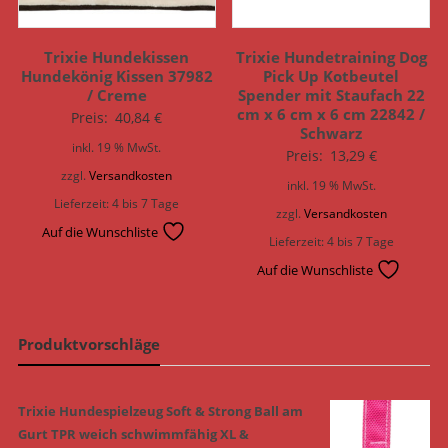
Trixie Hundekissen
Trixie Hundetraining Dog
Hundekönig Kissen 37982
Pick Up Kotbeutel
/ Creme
Spender mit Staufach 22
cm x 6 cm x 6 cm 22842 /
Preis:
40,84
€
Schwarz
inkl. 19 % MwSt.
Preis:
13,29
€
zzgl.
Versandkosten
inkl. 19 % MwSt.
Lieferzeit:
4 bis 7 Tage
zzgl.
Versandkosten
Auf die Wunschliste
Lieferzeit:
4 bis 7 Tage
Auf die Wunschliste
Produktvorschläge
Trixie Hundespielzeug Soft & Strong Ball am
Gurt TPR weich schwimmfähig XL &