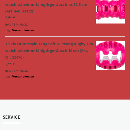
weich schwimmfähig & geräuschlos 12,5 cm
(Art.-Nr. 33472)
7,59
€
inkl. 19 % MwSt.
zzgl.
Versandkosten
Trixie Hundespielzeug Soft & Strong Rugby TPR
weich schwimmfähig & geräusch 10 cm (Art.-
Nr. 33476)
7,59
€
inkl. 19 % MwSt.
zzgl.
Versandkosten
SERVICE