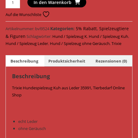
Trixie
In den Warenkorb
Hundespielzeug
Kuh
Auf die Wunschliste
Leder
17
Kategorien:
5% Rabatt
,
Spielzeugtiere
Artikelnummer:
bvl9524
cm
& Figuren
Schlagwörter:
Hund / Spielzeug K
,
Hund / Spielzeug Kuh
,
35991
Hund / Spielzeug Leder
,
Hund / Spielzeug ohne Geräusch
,
Trixie
Menge
Beschreibung
Produktsicherheit
Rezensionen (0)
Beschreibung
Trixie Hundespielzeug Kuh aus Leder 35991, Tierbedarf Online
Shop
echt Leder
ohne Geräusch