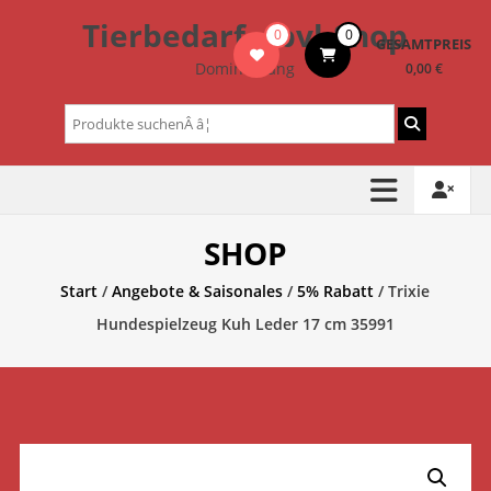
Zum
Tierbedarf – bvl-Shop
0
0
Inhalt
GESAMTPREIS
springen
Dominik Lang
0,00 €
Suchen
nach:
SHOP
Start
/
Angebote & Saisonales
/
5% Rabatt
/ Trixie
Hundespielzeug Kuh Leder 17 cm 35991