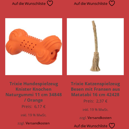
Auf die Wunschliste
Auf die Wunschliste
Trixie Hundespielzeug
Trixie Katzenspielzeug
Knister Knochen
Besen mit Fransen aus
Naturgummi 11 cm 34848
Matatabi 16 cm 42428
/ Orange
Preis:
2,37
€
Preis:
6,17
€
inkl. 19 % MwSt.
inkl. 19 % MwSt.
zzgl.
Versandkosten
zzgl.
Versandkosten
Auf die Wunschliste