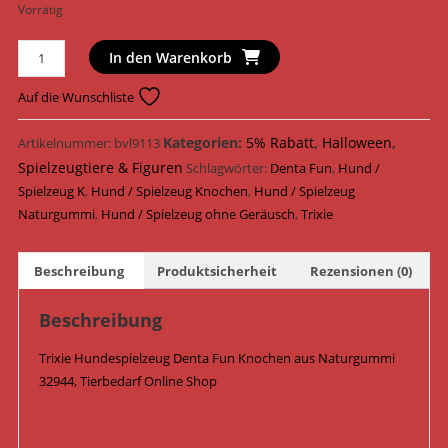
Vorrätig
Trixie
In den Warenkorb
Hundespielzeug
Denta
Auf die Wunschliste
Fun
Knochen
Kategorien:
5% Rabatt
,
Halloween
,
Artikelnummer:
bvl9113
Naturgummi
Spielzeugtiere & Figuren
Schlagwörter:
Denta Fun
,
Hund /
15
Spielzeug K
,
Hund / Spielzeug Knochen
,
Hund / Spielzeug
cm
Naturgummi
,
Hund / Spielzeug ohne Geräusch
,
Trixie
32944
Menge
Beschreibung
Produktsicherheit
Rezensionen (0)
Beschreibung
Trixie Hundespielzeug Denta Fun Knochen aus Naturgummi
32944, Tierbedarf Online Shop