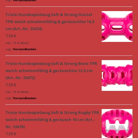
Trixie Hundespielzeug Soft & Strong Hantel
TPR weich schwimmfähig & geräuschlos 14,5
cm (Art.-Nr. 33474)
7,59
€
inkl. 19 % MwSt.
zzgl.
Versandkosten
Trixie Hundespielzeug Soft & Strong Bone TPR
weich schwimmfähig & geräuschlos 12,5 cm
(Art.-Nr. 33472)
7,59
€
inkl. 19 % MwSt.
zzgl.
Versandkosten
Trixie Hundespielzeug Soft & Strong Rugby TPR
weich schwimmfähig & geräusch 10 cm (Art.-
Nr. 33476)
7,59
€