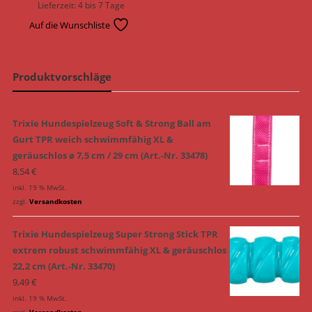
Lieferzeit:
4 bis 7 Tage
Auf die Wunschliste
Produktvorschläge
Trixie Hundespielzeug Soft & Strong Ball am
Gurt TPR weich schwimmfähig XL &
geräuschlos ø 7,5 cm / 29 cm (Art.-Nr. 33478)
8,54
€
inkl. 19 % MwSt.
zzgl.
Versandkosten
Trixie Hundespielzeug Super Strong Stick TPR
extrem robust schwimmfähig XL & geräuschlos
22,2 cm (Art.-Nr. 33470)
9,49
€
inkl. 19 % MwSt.
zzgl.
Versandkosten