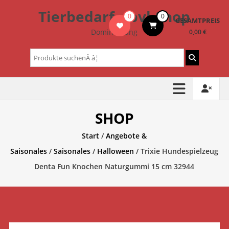
Zum
Tierbedarf – bvl-Shop
0
0
Inhalt
GESAMTPREIS
springen
Dominik Lang
0,00 €
Suchen
nach:
SHOP
Start
/
Angebote &
Saisonales
/
Saisonales
/
Halloween
/ Trixie Hundespielzeug
Denta Fun Knochen Naturgummi 15 cm 32944