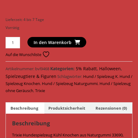
Lieferzeit:
4 bis 7 Tage
Vorrätig
Trixie
In den Warenkorb
Hundespielzeug
Kühl
Auf die Wunschliste
Knochen
Naturgummi
Kategorien:
5% Rabatt
,
Halloween
,
Artikelnummer:
bvl9468
11
Spielzeugtiere & Figuren
Schlagwörter:
Hund / Spielzeug K
,
Hund /
cm
Spielzeug Knochen
,
Hund / Spielzeug Naturgummi
,
Hund / Spielzeug
33690
ohne Geräusch
,
Trixie
Menge
Beschreibung
Produktsicherheit
Rezensionen (0)
Beschreibung
Trixie Hundespielzeug Kühl Knochen aus Naturgummi 33690,