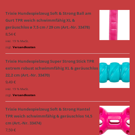
Trixie Hundespielzeug Soft & Strong Ball am
Gurt TPR weich schwimmfähig XL &
geräuschlos ø 7,5 cm / 29 cm (Art.-Nr. 33478)
8,54
€
inkl. 19 % MwSt.
zzgl.
Versandkosten
Trixie Hundespielzeug Super Strong Stick TPR
extrem robust schwimmfähig XL & geräuschlos
22,2 cm (Art.-Nr. 33470)
9,49
€
inkl. 19 % MwSt.
zzgl.
Versandkosten
Trixie Hundespielzeug Soft & Strong Hantel
TPR weich schwimmfähig & geräuschlos 14,5
cm (Art.-Nr. 33474)
7,59
€