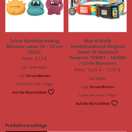
Trixie Hundespielzeug
Max & Molly
Monster Latex 10 – 12 cm
Hundehalsband Original
35262
Smart ID Halsband
Neopren 183081 – 183084
Preis:
6,17
€
/ Little Monsters
inkl. 19 % MwSt.
Preis:
12,51
€
–
17,91
€
zzgl.
Versandkosten
inkl. MwSt.
Lieferzeit:
4 bis 7 Tage
zzgl.
Versandkosten
Auf die Wunschliste
Lieferzeit:
4 bis 7 Tage
Auf die Wunschliste
Produktvorschläge