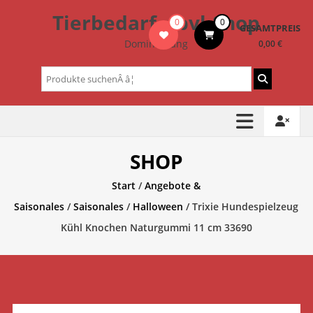
Zum
Tierbedarf – bvl-Shop
0
0
Inhalt
GESAMTPREIS
springen
Dominik Lang
0,00 €
Suchen
nach:
SHOP
Start
/
Angebote &
Saisonales
/
Saisonales
/
Halloween
/ Trixie Hundespielzeug
Kühl Knochen Naturgummi 11 cm 33690