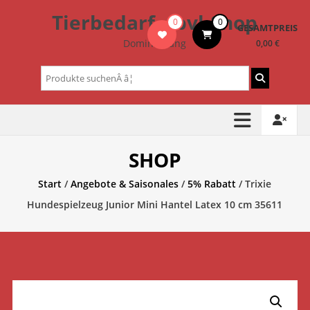
Zum
Tierbedarf – bvl-Shop
0
0
Inhalt
GESAMTPREIS
springen
Dominik Lang
0,00 €
Suchen
nach:
SHOP
Start
/
Angebote & Saisonales
/
5% Rabatt
/ Trixie
Hundespielzeug Junior Mini Hantel Latex 10 cm 35611