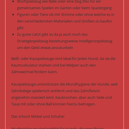
Wurfspielzeug wie Bälle oder eine Dog Disc für ein
gemeinsames Spielen im Garten oder beim Spaziergang
Figuren oder Tiere ob mit Stimme oder ohne welche es in
den verschiedensten Materialien und Größen zu kaufen
gibt
Zu guter Letzt gibt es da ja auch noch das
Strategiespielzeug beziehungsweise Intelligenzspielzeug
um den Geist etwas anzukurbeln
Beiß- oder Kauspielzeuge sind ideal für jeden Hund, da sie die
Kaumuskulatur stärken und bei Welpen auch den
Zahnwechsel fördern kann.
Kauspielzeuge unterstützen die Mundhygiene der Hunde, weil
Zahnbelege spielerisch entfernt und das Zahnfleisch
angenehm massiert wird. Kauknochen, aber auch Seile und
Taue mit oder ohne Ball können hierzu beitragen.
Das schont Möbel und Schuhe!
Wurfspielzeuge sind perfekt für Hunde, die gern Beute