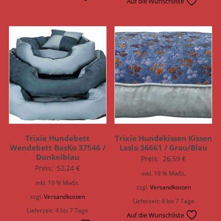
Auf die Wunschliste
Trixie Hundebett
Trixie Hundekissen Kissen
Wendebett BasKo 37546 /
Laslo 36661 / Grau/Blau
Dunkelblau
Preis:
26,59
€
Preis:
52,24
€
inkl. 19 % MwSt.
inkl. 19 % MwSt.
zzgl.
Versandkosten
zzgl.
Versandkosten
Lieferzeit:
4 bis 7 Tage
Lieferzeit:
4 bis 7 Tage
Auf die Wunschliste