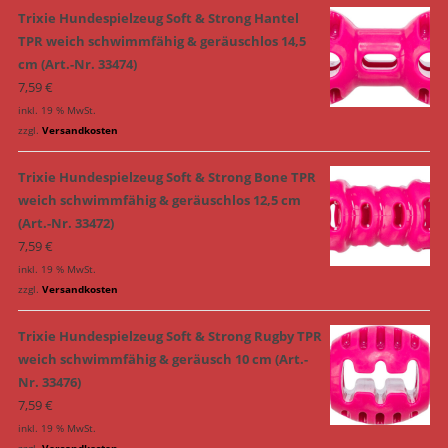
Trixie Hundespielzeug Soft & Strong Hantel
TPR weich schwimmfähig & geräuschlos 14,5
cm (Art.-Nr. 33474)
7,59
€
inkl. 19 % MwSt.
zzgl.
Versandkosten
Trixie Hundespielzeug Soft & Strong Bone TPR
weich schwimmfähig & geräuschlos 12,5 cm
(Art.-Nr. 33472)
7,59
€
inkl. 19 % MwSt.
zzgl.
Versandkosten
Trixie Hundespielzeug Soft & Strong Rugby TPR
weich schwimmfähig & geräusch 10 cm (Art.-
Nr. 33476)
7,59
€
inkl. 19 % MwSt.
zzgl.
Versandkosten