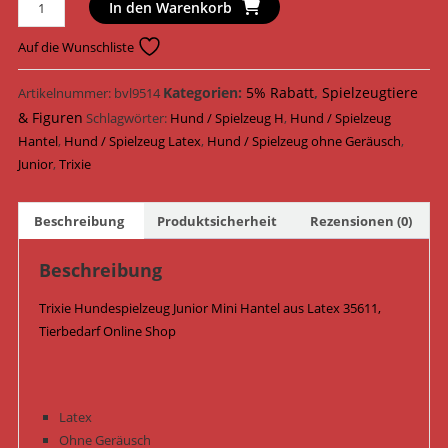
Trixie
In den Warenkorb
Hundespielzeug
Junior
Auf die Wunschliste
Mini
Hantel
Kategorien:
5% Rabatt
,
Spielzeugtiere
Artikelnummer:
bvl9514
Latex
& Figuren
Schlagwörter:
Hund / Spielzeug H
,
Hund / Spielzeug
10
Hantel
,
Hund / Spielzeug Latex
,
Hund / Spielzeug ohne Geräusch
,
cm
Junior
,
Trixie
35611
Menge
Beschreibung
Produktsicherheit
Rezensionen (0)
Beschreibung
Trixie Hundespielzeug Junior Mini Hantel aus Latex 35611,
Tierbedarf Online Shop
Latex
Ohne Geräusch