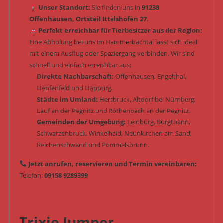
Unser Standort:
Sie finden uns in
91238
Offenhausen, Ortsteil Ittelshofen 27
.
Perfekt erreichbar für Tierbesitzer aus der Region:
Eine Abholung bei uns im Hammerbachtal lässt sich ideal
mit einem Ausflug oder Spaziergang verbinden. Wir sind
schnell und einfach erreichbar aus:
Direkte Nachbarschaft:
Offenhausen, Engelthal,
Henfenfeld und Happurg.
Städte im Umland:
Hersbruck, Altdorf bei Nürnberg,
Lauf an der Pegnitz und Röthenbach an der Pegnitz.
Gemeinden der Umgebung:
Leinburg, Burgthann,
Schwarzenbruck, Winkelhaid, Neunkirchen am Sand,
Reichenschwand und Pommelsbrunn.
Jetzt anrufen, reservieren und Termin vereinbaren:
Telefon:
09158 9289399
Trixie Jumper