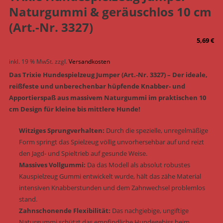
Naturgummi & geräuschlos 10 cm
(Art.-Nr. 3327)
5,69
€
inkl. 19 % MwSt.
zzgl.
Versandkosten
Das Trixie Hundespielzeug Jumper (Art.-Nr. 3327) – Der ideale,
reißfeste und unberechenbar hüpfende Knabber- und
Apportierspaß aus massivem Naturgummi im praktischen 10
cm Design für kleine bis mittlere Hunde!
Witziges Sprungverhalten:
Durch die spezielle, unregelmäßige
Form springt das Spielzeug völlig unvorhersehbar auf und reizt
den Jagd- und Spieltrieb auf gesunde Weise.
Massives Vollgummi:
Da das Modell als absolut robustes
Kauspielzeug Gummi entwickelt wurde, hält das zähe Material
intensiven Knabberstunden und dem Zahnwechsel problemlos
stand.
Zahnschonende Flexibilität:
Das nachgiebige, ungiftige
Naturgummi schützt das empfindliche Hundegebiss beim