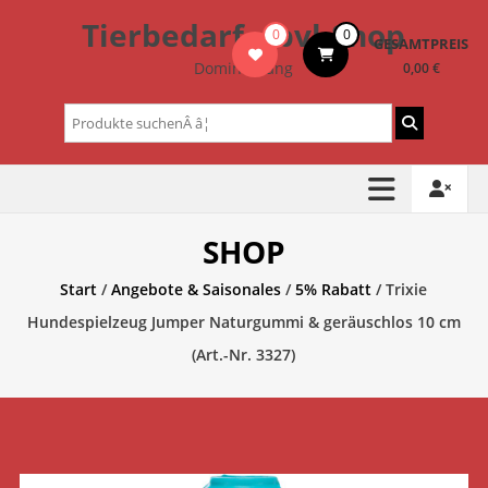
Zum
Tierbedarf – bvl-Shop
0
0
Inhalt
GESAMTPREIS
springen
Dominik Lang
0,00 €
Suchen
nach:
SHOP
Start
/
Angebote & Saisonales
/
5% Rabatt
/ Trixie
Hundespielzeug Jumper Naturgummi & geräuschlos 10 cm
(Art.-Nr. 3327)