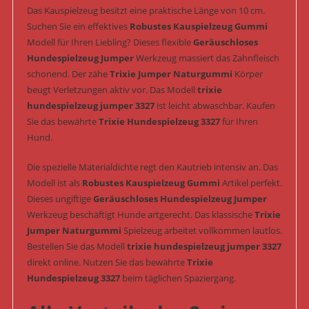
Das Kauspielzeug besitzt eine praktische Länge von 10 cm.
Suchen Sie ein effektives
Robustes Kauspielzeug Gummi
Modell für Ihren Liebling? Dieses flexible
Geräuschloses
Hundespielzeug Jumper
Werkzeug massiert das Zahnfleisch
schonend. Der zähe
Trixie Jumper Naturgummi
Körper
beugt Verletzungen aktiv vor. Das Modell
trixie
hundespielzeug jumper 3327
ist leicht abwaschbar. Kaufen
Sie das bewährte
Trixie Hundespielzeug 3327
für Ihren
Hund.
Die spezielle Materialdichte regt den Kautrieb intensiv an. Das
Modell ist als
Robustes Kauspielzeug Gummi
Artikel perfekt.
Dieses ungiftige
Geräuschloses Hundespielzeug Jumper
Werkzeug beschäftigt Hunde artgerecht. Das klassische
Trixie
Jumper Naturgummi
Spielzeug arbeitet vollkommen lautlos.
Bestellen Sie das Modell
trixie hundespielzeug jumper 3327
direkt online. Nutzen Sie das bewährte
Trixie
Hundespielzeug 3327
beim täglichen Spaziergang.