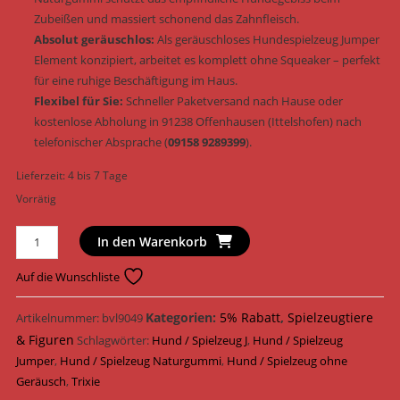
Zubeißen und massiert schonend das Zahnfleisch.
Absolut geräuschlos:
Als geräuschloses Hundespielzeug Jumper
Element konzipiert, arbeitet es komplett ohne Squeaker – perfekt
für eine ruhige Beschäftigung im Haus.
Flexibel für Sie:
Schneller Paketversand nach Hause oder
kostenlose Abholung in 91238 Offenhausen (Ittelshofen) nach
telefonischer Absprache (
09158 9289399
).
Lieferzeit:
4 bis 7 Tage
Vorrätig
Trixie
In den Warenkorb
Hundespielzeug
Jumper
Auf die Wunschliste
Naturgummi
&
Kategorien:
5% Rabatt
,
Spielzeugtiere
Artikelnummer:
bvl9049
geräuschlos
& Figuren
Schlagwörter:
Hund / Spielzeug J
,
Hund / Spielzeug
10
Jumper
,
Hund / Spielzeug Naturgummi
,
Hund / Spielzeug ohne
cm
Geräusch
,
Trixie
(Art.-