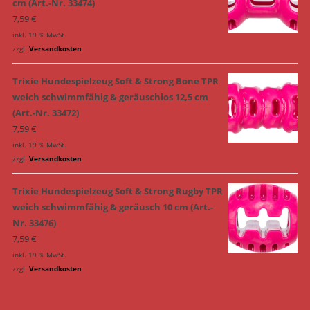
cm (Art.-Nr. 33474)
7,59
€
inkl. 19 % MwSt.
zzgl.
Versandkosten
Trixie Hundespielzeug Soft & Strong Bone TPR
weich schwimmfähig & geräuschlos 12,5 cm
(Art.-Nr. 33472)
7,59
€
inkl. 19 % MwSt.
zzgl.
Versandkosten
Trixie Hundespielzeug Soft & Strong Rugby TPR
weich schwimmfähig & geräusch 10 cm (Art.-
Nr. 33476)
7,59
€
inkl. 19 % MwSt.
zzgl.
Versandkosten