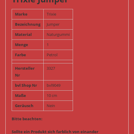
Marke
Trixie
Bezeichnung
Jumper
Material
Naturgummi
Menge
1
Farbe
Petrol
Hersteller
3327
Nr
bvl Shop Nr
bvl9049
Maße
10 cm
Geräusch
Nein
Bitte beachten:
Sollte ein Produkt sich farblich von einander