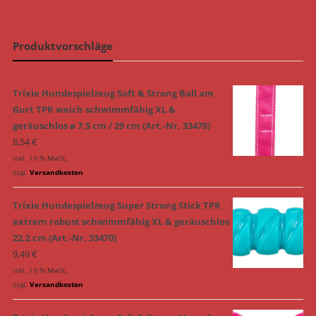
Produktvorschläge
Trixie Hundespielzeug Soft & Strong Ball am
Gurt TPR weich schwimmfähig XL &
geräuschlos ø 7,5 cm / 29 cm (Art.-Nr. 33478)
8,54
€
inkl. 19 % MwSt.
zzgl.
Versandkosten
Trixie Hundespielzeug Super Strong Stick TPR
extrem robust schwimmfähig XL & geräuschlos
22,2 cm (Art.-Nr. 33470)
9,49
€
inkl. 19 % MwSt.
zzgl.
Versandkosten