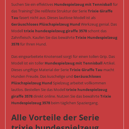
Suchen Sie ein effektives
Hundespielzeug mit Tennisball
für
das Training? Die reißfeste Struktur der Serie
Trixie Giraffe
Tau
fasert nicht aus. Dieses lautlose Modell ist als
Geräuschloses Plüschspielzeug Hund
Werkzeug genial. Das
Modell
trixie hundespielzeug giraffe 3578
schont das
Zahnfleisch. Kaufen Sie das bewährte
Trixie Hundespielzeug
3578
für Ihren Hund.
Das eingearbeitete Knotenseil sorgt für einen tollen Grip. Das
Modell ist ein toller
Hundespielzeug mit Tennisball
Artikel.
Dieses ungiftige Material der Serie
Trixie Giraffe Tau
macht
Hunden Freude. Das kuschelige und
Geräuschloses
Plüschspielzeug Hund
Spielzeug arbeitet vollkommen
lautlos. Bestellen Sie das Modell
trixie hundespielzeug
giraffe 3578
direkt online. Nutzen Sie das bewährte
Trixie
Hundespielzeug 3578
beim täglichen Spaziergang.
Alle Vorteile der Serie
trixie hundespielzeug