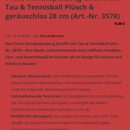
Tau & Tennisball Plüsch &
geräuschlos 28 cm (Art.-Nr. 3578)
9,49
€
inkl. 19 % MwSt.
zzgl.
Versandkosten
Das Trixie Hundespielzeug Giraffe mit Tau & Tennisball (Art.-
Nr. 3578) – Der ideale, zahnschonende und reißfeste Knabber-,
Zerr- und Kuschelspaß im bunten 28 cm Design für kleine und
mittlere Hunde!
Cleverer Materialmix:
Die Kombination aus weichem Plüsch,
einem robusten Baumwolltau und einem integrierten Tennisball
sorgt für maximale Abwechslung beim Spielen.
Zahnschonende Texturen:
Als hundgerechtes Hundespielzeug
mit Tennisball Element konzipiert, schmirgelt die weiche
Oberfläche die Zähne beim Zubeißen nicht ab.
Perfekt für Zerrspiele:
Das stabile Knotentau der Serie Trixie
Giraffe Tau eignet sich hervorragend für interaktive Spiele
zwischen Mensch und Vierbeiner.