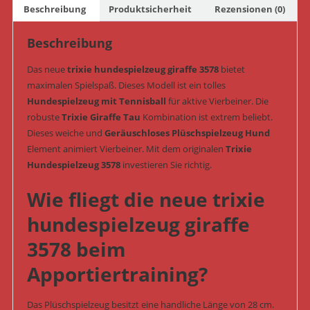
Beschreibung
Produktsicherheit
Rezensionen (0)
28
cm
Beschreibung
(Art.-
Nr.
Das neue
trixie hundespielzeug giraffe 3578
bietet
3578)
maximalen Spielspaß. Dieses Modell ist ein tolles
Menge
Hundespielzeug mit Tennisball
für aktive Vierbeiner. Die
robuste
Trixie Giraffe Tau
Kombination ist extrem beliebt.
Dieses weiche und
Geräuschloses Plüschspielzeug Hund
Element animiert Vierbeiner. Mit dem originalen
Trixie
Hundespielzeug 3578
investieren Sie richtig.
Wie fliegt die neue trixie
hundespielzeug giraffe
3578 beim
Apportiertraining?
Das Plüschspielzeug besitzt eine handliche Länge von 28 cm.