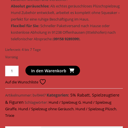
Absolut geräuschlos:
Als echtes geräuschloses Plüschspielzeug
Hund Zubehör entwickelt, arbeitet es komplett ohne Squeaker –
perfekt für eine ruhige Beschäftigung im Haus.
Flexibel für Sie:
Schneller Paketversand nach Hause oder
kostenlose Abholung in 91238 Offenhausen (Ittelshofen) nach
telefonischer Absprache (
09158 9289399
).
Lieferzeit:
4 bis 7 Tage
Vorrätig
Trixie
In den Warenkorb
Hundespielzeug
Giraffe
Auf die Wunschliste
mit
Tau
Kategorien:
5% Rabatt
,
Spielzeugtiere
Artikelnummer:
bvl9447
&
& Figuren
Schlagwörter:
Hund / Spielzeug G
,
Hund / Spielzeug
Tennisball
Giraffe
,
Hund / Spielzeug ohne Geräusch
,
Hund / Spielzeug Plüsch
,
Plüsch
Trixie
&
geräuschlos