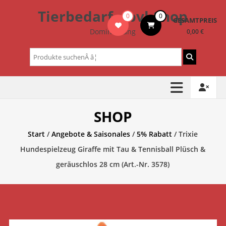
Zum
Tierbedarf – bvl-Shop
0
0
Inhalt
GESAMTPREIS
springen
Dominik Lang
0,00 €
Suchen
nach:
SHOP
Start
/
Angebote & Saisonales
/
5% Rabatt
/ Trixie
Hundespielzeug Giraffe mit Tau & Tennisball Plüsch &
geräuschlos 28 cm (Art.-Nr. 3578)