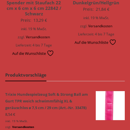
Spender mit Staufach 22
Dunkelgrün/Hellgrün
cm x 6 cm x 6 cm 22842 /
Preis:
21,84
€
Schwarz
inkl. 19 % MwSt.
Preis:
13,29
€
zzgl.
Versandkosten
inkl. 19 % MwSt.
Lieferzeit:
4 bis 7 Tage
zzgl.
Versandkosten
Auf die Wunschliste
Lieferzeit:
4 bis 7 Tage
Auf die Wunschliste
Produktvorschläge
Trixie Hundespielzeug Soft & Strong Ball am
Gurt TPR weich schwimmfähig XL &
geräuschlos ø 7,5 cm / 29 cm (Art.-Nr. 33478)
8,54
€
inkl. 19 % MwSt.
zzgl.
Versandkosten