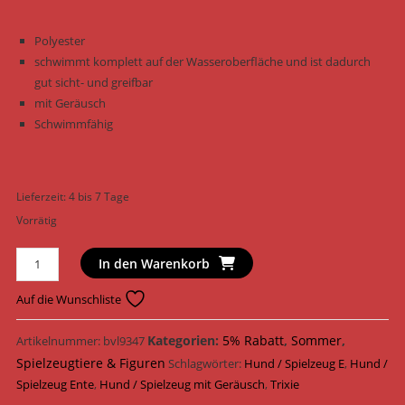
Polyester
schwimmt komplett auf der Wasseroberfläche und ist dadurch
gut sicht- und greifbar
mit Geräusch
Schwimmfähig
Lieferzeit:
4 bis 7 Tage
Vorrätig
Trixie
In den Warenkorb
Hundespielzeug
Aqua
Auf die Wunschliste
Toy
Ente
Kategorien:
5% Rabatt
,
Sommer
,
Artikelnummer:
bvl9347
Polyester
Spielzeugtiere & Figuren
Schlagwörter:
Hund / Spielzeug E
,
Hund /
50
Spielzeug Ente
,
Hund / Spielzeug mit Geräusch
,
Trixie
cm