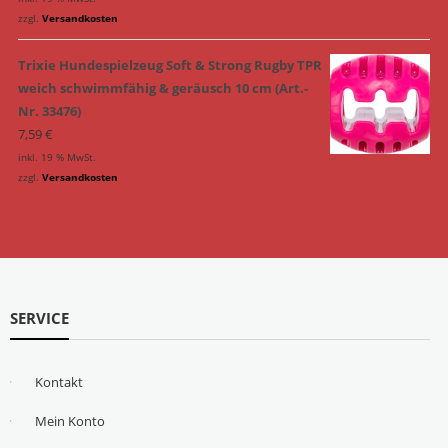
zzgl.
Versandkosten
Trixie Hundespielzeug Soft & Strong Rugby TPR
weich schwimmfähig & geräusch 10 cm (Art.-
Nr. 33476)
7,59
€
inkl. 19 % MwSt.
zzgl.
Versandkosten
SERVICE
Kontakt
Mein Konto