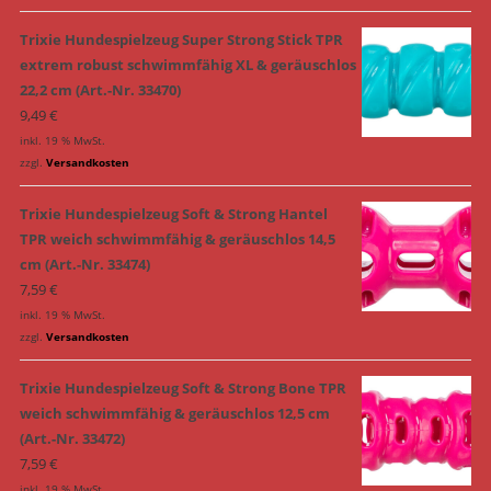
Trixie Hundespielzeug Super Strong Stick TPR
extrem robust schwimmfähig XL & geräuschlos
22,2 cm (Art.-Nr. 33470)
9,49
€
inkl. 19 % MwSt.
zzgl.
Versandkosten
Trixie Hundespielzeug Soft & Strong Hantel
TPR weich schwimmfähig & geräuschlos 14,5
cm (Art.-Nr. 33474)
7,59
€
inkl. 19 % MwSt.
zzgl.
Versandkosten
Trixie Hundespielzeug Soft & Strong Bone TPR
weich schwimmfähig & geräuschlos 12,5 cm
(Art.-Nr. 33472)
7,59
€
inkl. 19 % MwSt.