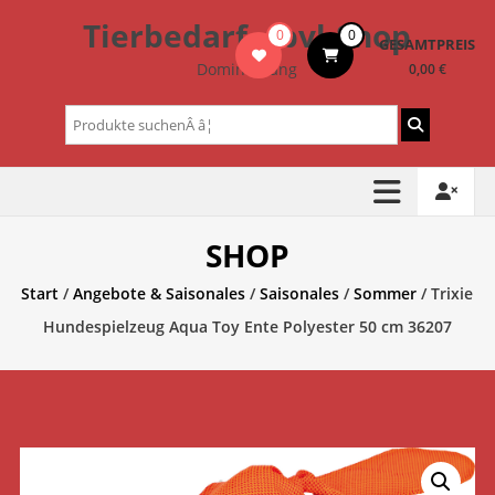
Zum
Tierbedarf – bvl-Shop
0
0
Inhalt
GESAMTPREIS
springen
Dominik Lang
0,00 €
Suchen
nach:
SHOP
Start
/
Angebote & Saisonales
/
Saisonales
/
Sommer
/ Trixie
Hundespielzeug Aqua Toy Ente Polyester 50 cm 36207