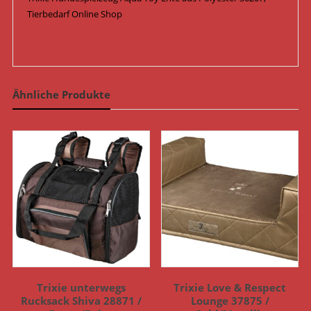
Tierbedarf Online Shop
Ähnliche Produkte
Trixie unterwegs
Trixie Love & Respect
Rucksack Shiva 28871 /
Lounge 37875 /