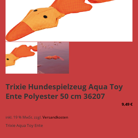
Trixie Hundespielzeug Aqua Toy
Ente Polyester 50 cm 36207
9,49
€
inkl. 19 % MwSt.
zzgl.
Versandkosten
Trixie Aqua Toy Ente