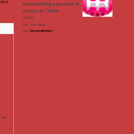
efant
,
schwimmfähig & geräusch 10
cm (Art.-Nr. 33476)
7,59
€
inkl. 19 % MwSt.
zzgl.
Versandkosten
h
 Sie