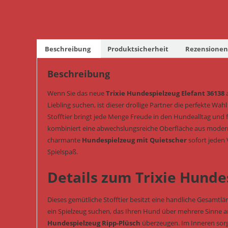
Beschreibung
Produktsicherheit
Rezensionen 
Beschreibung
Wenn Sie das neue
Trixie Hundespielzeug Elefant 36138
a
Liebling suchen, ist dieser drollige Partner die perfekte Wah
Stofftier bringt jede Menge Freude in den Hundealltag und 
kombiniert eine abwechslungsreiche Oberfläche aus moder
charmante
Hundespielzeug mit Quietscher
sofort jeden 
Spielspaß.
Details zum Trixie Hunde
Dieses gemütliche Stofftier besitzt eine handliche Gesamtlä
ein Spielzeug suchen, das Ihren Hund über mehrere Sinne an
Hundespielzeug Ripp-Plüsch
überzeugen. Im Inneren sor