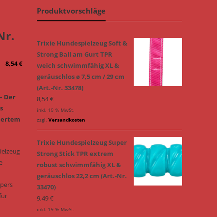
Produktvorschläge
Nr.
Trixie Hundespielzeug Soft &
Strong Ball am Gurt TPR
8,54
€
weich schwimmfähig XL &
geräuschlos ø 7,5 cm / 29 cm
(Art.-Nr. 33478)
 – Der
8,54
€
s
inkl. 19 % MwSt.
riertem
zzgl.
Versandkosten
Trixie Hundespielzeug Super
ielzeug
Strong Stick TPR extrem
e
robust schwimmfähig XL &
geräuschlos 22,2 cm (Art.-Nr.
rpers
33470)
für
9,49
€
inkl. 19 % MwSt.