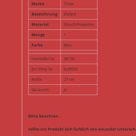
Marke
Trixie
Bezeichnung
Elefant
Material
Plüsch/Polyester
Menge
1
Farbe
Blau
Hersteller Nr
36138
bvl Shop Nr
bvl9595
Maße
27 cm
Geräusch
Ja
Bitte beachten.
Sollte ein Produkt sich farblich von einander untersche