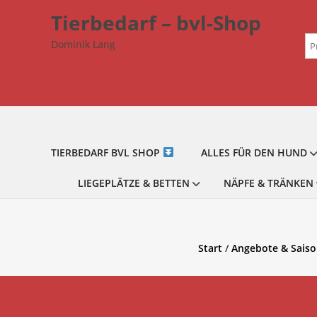
Zum
Tierbedarf – bvl-Shop
Inhalt
Su
springen
Dominik Lang
na
TIERBEDARF BVL SHOP
ALLES FÜR DEN HUND
LIEGEPLÄTZE & BETTEN
NÄPFE & TRÄNKEN
Start
/
Angebote & Saiso