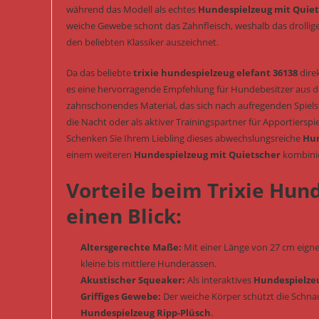
während das Modell als echtes
Hundespielzeug mit Quie
weiche Gewebe schont das Zahnfleisch, weshalb das drollig
den beliebten Klassiker auszeichnet.
Da das beliebte
trixie hundespielzeug elefant 36138
direk
es eine hervorragende Empfehlung für Hundebesitzer aus der 
zahnschonendes Material, das sich nach aufregenden Spielst
die Nacht oder als aktiver Trainingspartner für Apportierspi
Schenken Sie Ihrem Liebling dieses abwechslungsreiche
Hun
einem weiteren
Hundespielzeug mit Quietscher
kombinie
Vorteile beim Trixie Hun
einen Blick:
Altersgerechte Maße:
Mit einer Länge von 27 cm eigne
kleine bis mittlere Hunderassen.
Akustischer Squeaker:
Als interaktives
Hundespielze
Griffiges Gewebe:
Der weiche Körper schützt die Schnau
Hundespielzeug Ripp-Plüsch
.