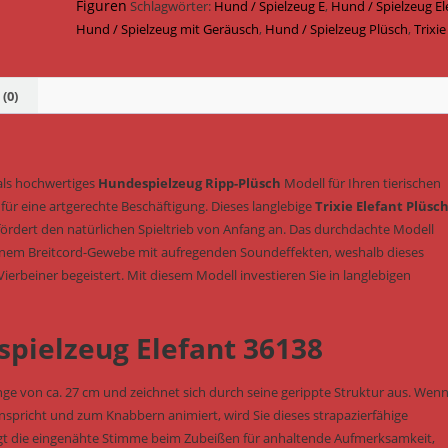
Geräusch
Figuren
Schlagwörter:
Hund / Spielzeug E
,
Hund / Spielzeug El
27
Hund / Spielzeug mit Geräusch
,
Hund / Spielzeug Plüsch
,
Trixie
cm
(Art.-
Nr.
(0)
36138)
Menge
ls hochwertiges
Hundespielzeug Ripp-Plüsch
Modell für Ihren tierischen
l für eine artgerechte Beschäftigung. Dieses langlebige
Trixie Elefant Plüsc
fördert den natürlichen Spieltrieb von Anfang an. Das durchdachte Modell
nem Breitcord-Gewebe mit aufregenden Soundeffekten, weshalb dieses
Vierbeiner begeistert. Mit diesem Modell investieren Sie in langlebigen
spielzeug Elefant 36138
nge von ca. 27 cm und zeichnet sich durch seine gerippte Struktur aus. Wenn
spricht und zum Knabbern animiert, wird Sie dieses strapazierfähige
gt die eingenähte Stimme beim Zubeißen für anhaltende Aufmerksamkeit,