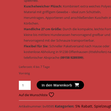
Spieltrieb.
Kuschelweicher Plüsch:
Kombiniert extra weiches Polyes
Material mit griffigem Gewebe – ideal zum Schütteln,
Herumtragen, Apportieren und anschließenden Kuscheln i
Körbchen.
Handliche 27 cm Größe:
Durch die kompakte, leichte For
kleine bis mittlere Hunderassen hervorragend greifbar und
hervorragend mit der Schnauze transportierbar.
Flexibel für Sie:
Schneller Paketversand nach Hause oder
kostenlose Abholung in 91238 Offenhausen (Ittelshofen) n
telefonischer Absprache (
09158 9289399
).
Lieferzeit:
4 bis 7 Tage
Vorrätig
Trixie
In den Warenkorb
Hundespielzeug
Elefant
Auf die Wunschliste
Plüsch
&
Kategorien:
5% Rabatt
,
Spielzeug
Artikelnummer:
bvl9595