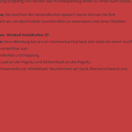
lung sorgfältig und senden das Hundespielzeug direkt zu Ihnen nach Hause.
he:
Sie möchten die Versandkosten sparen? Gerne können Sie Ihre
fach an, um das Produkt unverbindlich zu reservieren und einen flexiblen
n, Ortsteil Ittelshofen 27
.
n:
Eine Abholung bei uns im Hammerbachtal lässt sich ideal mit einem Ausf
 erreichbar aus:
enfenfeld und Happurg.
 Lauf an der Pegnitz und Röthenbach an der Pegnitz.
Schwarzenbruck, Winkelhaid, Neunkirchen am Sand, Reichenschwand und
: