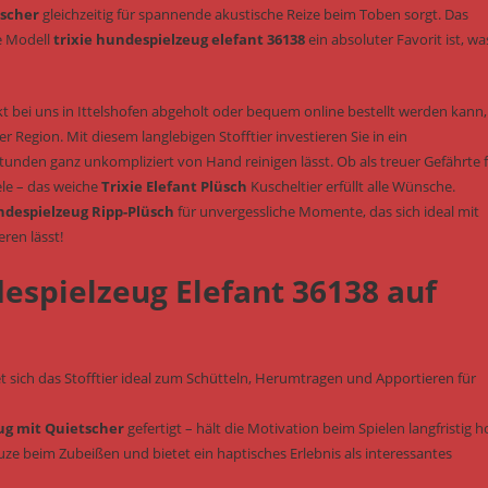
tscher
gleichzeitig für spannende akustische Reize beim Toben sorgt. Das
e Modell
trixie hundespielzeug elefant 36138
ein absoluter Favorit ist, wa
t bei uns in Ittelshofen abgeholt oder bequem online bestellt werden kann, 
Region. Mit diesem langlebigen Stofftier investieren Sie in ein
unden ganz unkompliziert von Hand reinigen lässt. Ob als treuer Gefährte 
ele – das weiche
Trixie Elefant Plüsch
Kuscheltier erfüllt alle Wünsche.
despielzeug Ripp-Plüsch
für unvergessliche Momente, das sich ideal mit
ren lässt!
despielzeug Elefant 36138 auf
t sich das Stofftier ideal zum Schütteln, Herumtragen und Apportieren für
ug mit Quietscher
gefertigt – hält die Motivation beim Spielen langfristig h
ze beim Zubeißen und bietet ein haptisches Erlebnis als interessantes