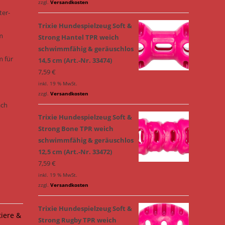
zzgl.
Versandkosten
ter-
Trixie Hundespielzeug Soft &
m
Strong Hantel TPR weich
schwimmfähig & geräuschlos
m für
14,5 cm (Art.-Nr. 33474)
7,59
€
inkl. 19 % MwSt.
zzgl.
Versandkosten
ach
Trixie Hundespielzeug Soft &
Strong Bone TPR weich
schwimmfähig & geräuschlos
12,5 cm (Art.-Nr. 33472)
7,59
€
inkl. 19 % MwSt.
zzgl.
Versandkosten
Trixie Hundespielzeug Soft &
tiere &
Strong Rugby TPR weich