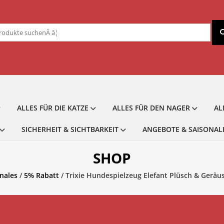
chen
ch:
ALLES FÜR DIE KATZE
ALLES FÜR DEN NAGER
AL
SICHERHEIT & SICHTBARKEIT
ANGEBOTE & SAISONAL
SHOP
nales
/
5% Rabatt
/ Trixie Hundespielzeug Elefant Plüsch & Geräus