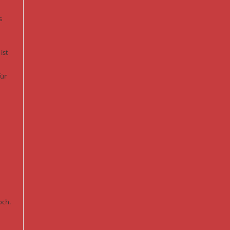
s
ist
für
och.