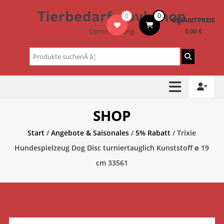
Zum
Tierbedarf – bvl-Shop
0
0
Inhalt
GESAMTPREIS
springen
Dominik Lang
0,00 €
Suchen
nach:
SHOP
Start
/
Angebote & Saisonales
/
5% Rabatt
/ Trixie
Hundespielzeug Dog Disc turniertauglich Kunststoff ø 19
cm 33561