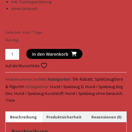
inkl. Trainingsanleitung
ohne Geräusch
Lieferzeit:
4 bis 7 Tage
Vorrätig
Trixie
In den Warenkorb
Hundespielzeug
Dog
Auf die Wunschliste
Disc
turniertauglich
Kategorien:
5% Rabatt
,
Spielzeugtiere
Artikelnummer:
bvl9460
Kunststoff
& Figuren
Schlagwörter:
Hund / Spielzeug D
,
Hund / Spielzeug Dog
ø
Disc
,
Hund / Spielzeug Kunststoff
,
Hund / Spielzeug ohne Geräusch
,
19
Trixie
cm
33561
Beschreibung
Produktsicherheit
Rezensionen (0)
Menge
Beschreibung