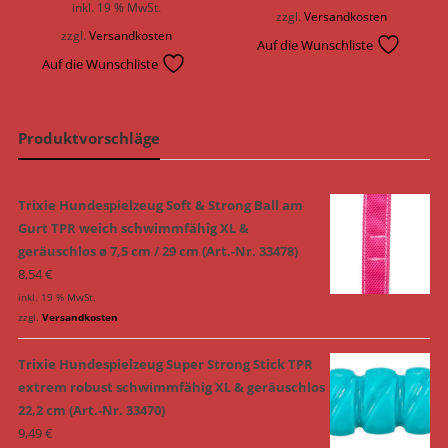
inkl. 19 % MwSt.
zzgl.
Versandkosten
zzgl.
Versandkosten
Auf die Wunschliste
Auf die Wunschliste
Produktvorschläge
Trixie Hundespielzeug Soft & Strong Ball am
Gurt TPR weich schwimmfähig XL &
geräuschlos ø 7,5 cm / 29 cm (Art.-Nr. 33478)
8,54
€
inkl. 19 % MwSt.
zzgl.
Versandkosten
Trixie Hundespielzeug Super Strong Stick TPR
extrem robust schwimmfähig XL & geräuschlos
22,2 cm (Art.-Nr. 33470)
9,49
€