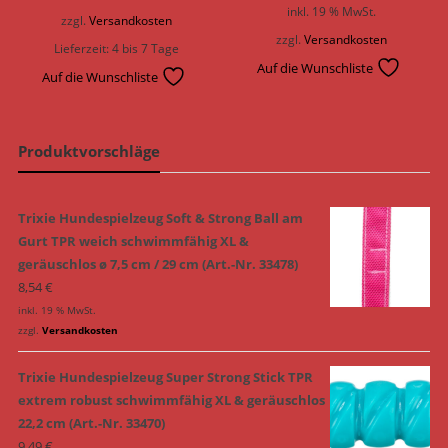
inkl. 19 % MwSt.
zzgl.
Versandkosten
zzgl.
Versandkosten
Lieferzeit:
4 bis 7 Tage
Auf die Wunschliste
Auf die Wunschliste
Produktvorschläge
Trixie Hundespielzeug Soft & Strong Ball am
Gurt TPR weich schwimmfähig XL &
geräuschlos ø 7,5 cm / 29 cm (Art.-Nr. 33478)
8,54
€
inkl. 19 % MwSt.
zzgl.
Versandkosten
Trixie Hundespielzeug Super Strong Stick TPR
extrem robust schwimmfähig XL & geräuschlos
22,2 cm (Art.-Nr. 33470)
9,49
€