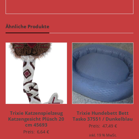
Ähnliche Produkte
Trixie Katzenspielzeug
Trixie Hundebett Bett
Katzengesicht Plüsch 20
Tasko 37551 / Dunkelblau
cm 45693
Preis:
47,49
€
Preis:
6,64
€
inkl. 19 % MwSt.