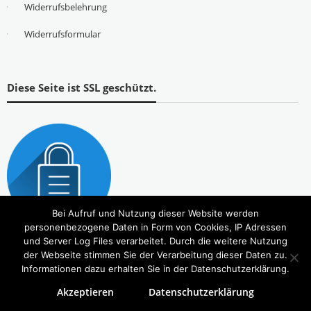
Widerrufsbelehrung
Widerrufsformular
Diese Seite ist SSL geschützt.
Bei Aufruf und Nutzung dieser Website werden
personenbezogene Daten in Form von Cookies, IP Adressen
und Server Log Files verarbeitet. Durch die weitere Nutzung
der Webseite stimmen Sie der Verarbeitung dieser Daten zu.
Informationen dazu erhalten Sie in der Datenschutzerklärung.
Akzeptieren
Datenschutzerklärung
Copyright © 2026
Tierbedarf – bvl-Shop
. Alle Rechte vorbehalten. Theme:
eStore
von ThemeGrill.
Powered by
WordPress
.