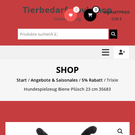
Zum
Tierbedarf – bvl-Shop
0
0
Inhalt
GESAMTPREIS
springen
Dominik Lang
0,00 €
Suchen
nach:
SHOP
Start
/
Angebote & Saisonales
/
5% Rabatt
/ Trixie
Hundespielzeug Biene Plüsch 23 cm 35683