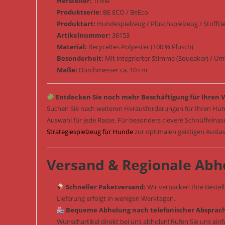
Hersteller:
Trixie
Produktserie:
BE ECO / BeEco
Produktart:
Hundespielzeug / Plüschspielzeug / Stofftier
Artikelnummer:
36153
Material:
Recyceltes Polyester (100 % Plüsch)
Besonderheit:
Mit integrierter Stimme (Squeaker) / U
Maße:
Durchmesser ca. 10 cm
Entdecken Sie noch mehr Beschäftigung für Ihren V
Suchen Sie nach weiteren Herausforderungen für Ihren Hun
Auswahl für jede Rasse. Für besonders clevere Schnüffelna
Strategiespielzeug für Hunde
zur optimalen geistigen Ausla
Versand & Regionale Abh
Schneller Paketversand:
Wir verpacken Ihre Bestel
Lieferung erfolgt in wenigen Werktagen.
Bequeme Abholung nach telefonischer Absprac
Wunschartikel direkt bei uns abholen! Rufen Sie uns ein