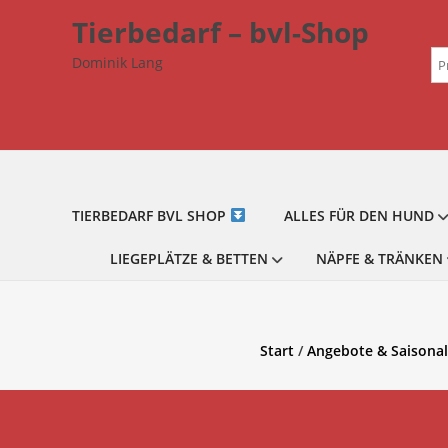
Zum
Tierbedarf – bvl-Shop
Inhalt
Su
springen
Dominik Lang
na
TIERBEDARF BVL SHOP
ALLES FÜR DEN HUND
LIEGEPLÄTZE & BETTEN
NÄPFE & TRÄNKEN
Start
/
Angebote & Saisona