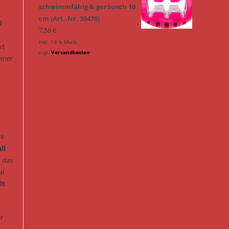
schwimmfähig & geräusch 10
cm (Art.-Nr. 33476)
l
7,59
€
inkl. 19 % MwSt.
rt
zzgl.
Versandkosten
einer
te
ll
, das
al
lt
er