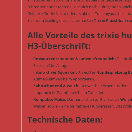
ein absoluter Favorit für anspruchsvolle Hundebesitzer aus d
zahnschonendes Material, das sich nach aufregenden Spiels
Gefährte für die Nacht oder als aktiver Trainingspartner – 
Sie Ihrem Liebling diesen charmanten
Trixie Plüschball r
Alle Vorteile des trixie h
H3-Überschrift:
Ressourcenschonend & umweltfreundlich:
Der droll
Spielspaß im Alltag.
Interaktiver Squeaker:
Als echtes
Hundespielzeug Ba
Aufmerksamkeit beim Apportieren.
Zahnschonend & weich:
Der weiche Körper aus der Se
empfindliche Zahnfleisch beim Zubeißen.
Kompakte Maße:
Das handliche Stofftier hat als
Weich
Welpen sowie kleine bis mittlere Hunderassen. Das droll
Technische Daten: