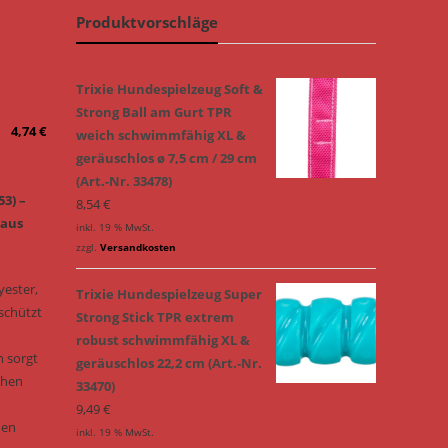
Produktvorschläge
Trixie Hundespielzeug Soft &
Strong Ball am Gurt TPR
4,74
€
weich schwimmfähig XL &
geräuschlos ø 7,5 cm / 29 cm
(Art.-Nr. 33478)
53) –
8,54
€
 aus
inkl. 19 % MwSt.
zzgl.
Versandkosten
yester,
Trixie Hundespielzeug Super
 schützt
Strong Stick TPR extrem
robust schwimmfähig XL &
n sorgt
geräuschlos 22,2 cm (Art.-Nr.
ohen
33470)
9,49
€
den
inkl. 19 % MwSt.