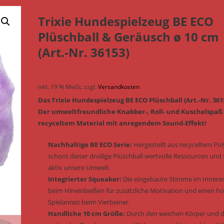
Trixie Hundespielzeug BE ECO
Plüschball & Geräusch ø 10 cm
(Art.-Nr. 36153)
inkl. 19 % MwSt.
zzgl.
Versandkosten
Das Trixie Hundespielzeug BE ECO Plüschball (Art.-Nr. 361
Der umweltfreundliche Knabber-, Roll- und Kuschelspaß
recyceltem Material mit anregendem Sound-Effekt!
Nachhaltige BE ECO Serie:
Hergestellt aus recyceltem Pol
schont dieser drollige Plüschball wertvolle Ressourcen und
aktiv unsere Umwelt.
Integrierter Squeaker:
Die eingebaute Stimme im Innere
beim Hineinbeißen für zusätzliche Motivation und einen h
Spielanreiz beim Vierbeiner.
Handliche 10 cm Größe:
Durch den weichen Körper und 