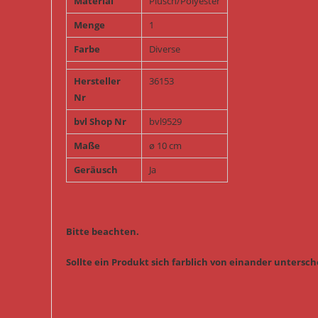
Material
Plüsch/Polyester
Menge
1
Farbe
Diverse
Hersteller
36153
Nr
bvl Shop Nr
bvl9529
Maße
ø 10 cm
Geräusch
Ja
Bitte beachten.
Sollte ein Produkt sich farblich von einander untersche