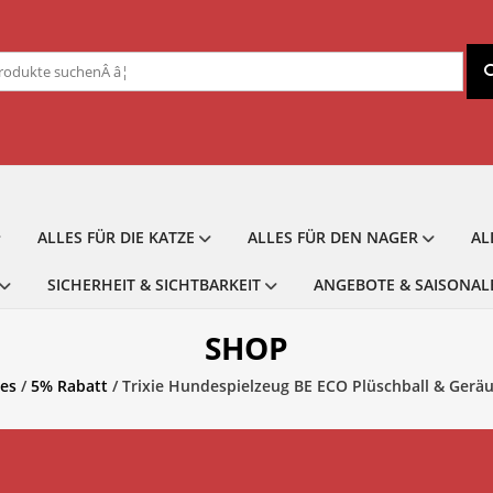
chen
ch:
ALLES FÜR DIE KATZE
ALLES FÜR DEN NAGER
AL
SICHERHEIT & SICHTBARKEIT
ANGEBOTE & SAISONAL
SHOP
les
/
5% Rabatt
/ Trixie Hundespielzeug BE ECO Plüschball & Geräus