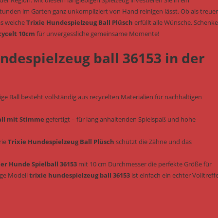
er Region. Mit diesem langlebigen Spielzeug investieren Sie in ein
tunden im Garten ganz unkompliziert von Hand reinigen lässt. Ob als treuer
das weiche
Trixie Hundespielzeug Ball Plüsch
erfüllt alle Wünsche. Schenk
ecycelt 10cm
für unvergessliche gemeinsame Momente!
undespielzeug ball 36153 in der
ige Ball besteht vollständig aus recycelten Materialien für nachhaltigen
ll mit Stimme
gefertigt – für lang anhaltenden Spielspaß und hohe
rie
Trixie Hundespielzeug Ball Plüsch
schützt die Zähne und das
er Hunde Spielball 36153
mit 10 cm Durchmesser die perfekte Größe für
ige Modell
trixie hundespielzeug ball 36153
ist einfach ein echter Volltreffe