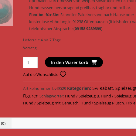
optimalen Durchmesser von Welpen sowie kleinen bis mitt
Hunderassen hervorragend greifbar, tragbar und rollbar.
Flexibel für Sie:
Schneller Paketversand nach Hause oder
kostenlose Abholung in 91238 Offenhausen (Ittelshofen) n
telefonischer Absprache (
09158 9289399
).
Lieferzeit:
4 bis 7 Tage
Vorrätig
Trixie
In den Warenkorb
Hundespielzeug
BE
Auf die Wunschliste
ECO
Plüschball
Kategorien:
5% Rabatt
,
Spielzeug
Artikelnummer:
bvl9529
&
Figuren
Schlagwörter:
Hund / Spielzeug B
,
Hund / Spielzeug Ba
Geräusch
Hund / Spielzeug mit Geräusch
,
Hund / Spielzeug Plüsch
,
Trixie
ø
10
cm
(0)
(Art.-