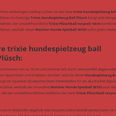
Nr.
36153)
 Ihren vierbeinigen Liebling suchen, ist das neue
trixie hundespielzeug bal
Menge
. Dieses hochwertige
Trixie Hundespielzeug Ball Plüsch
bringt jede Menge
ieltrieb. Der umweltfreundliche
Trixie Plüschball recycelt 10cm
kombinie
fekten, weshalb dieser
Weicher Hunde Spielball 36153
sofort jeden Vierb
re trixie hundespielzeug ball
lüsch:
Durchmesser von ca. 10 cm und zeichnet sich durch seine perfekt abgerunde
um Apportieren und Knabbern animiert, wird Sie dieser
Hundespielzeug Ba
gt ein Squeaker (Quietscher) beim Hineinbeißen für ein akustisches Signal
e Zähne, weshalb der innovative
Weicher Hunde Spielball 36153
auch ide
 Mit der umweltfreundlichen Kollektion der Serie
Trixie Plüschball recyce
i uns in Ittelshofen abgeholt oder bequem online bestellt werden kann, ist 