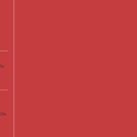
oße
g
 Die