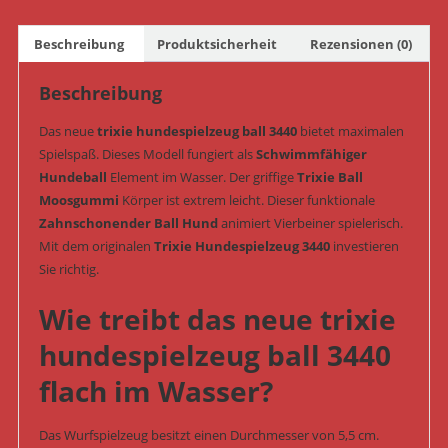
5,5
cm
Beschreibung
Produktsicherheit
Rezensionen (0)
(Art.-
Nr.
Beschreibung
3440)
Menge
Das neue
trixie hundespielzeug ball 3440
bietet maximalen
Spielspaß. Dieses Modell fungiert als
Schwimmfähiger
Hundeball
Element im Wasser. Der griffige
Trixie Ball
Moosgummi
Körper ist extrem leicht. Dieser funktionale
Zahnschonender Ball Hund
animiert Vierbeiner spielerisch.
Mit dem originalen
Trixie Hundespielzeug 3440
investieren
Sie richtig.
Wie treibt das neue trixie
hundespielzeug ball 3440
flach im Wasser?
Das Wurfspielzeug besitzt einen Durchmesser von 5,5 cm.