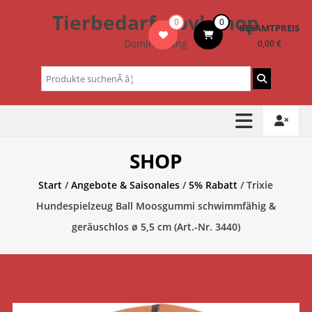
Zum
Tierbedarf – bvl-Shop
0
0
Inhalt
GESAMTPREIS
springen
Dominik Lang
0,00 €
Suchen
nach:
SHOP
Start
/
Angebote & Saisonales
/
5% Rabatt
/ Trixie
Hundespielzeug Ball Moosgummi schwimmfähig &
geräuschlos ø 5,5 cm (Art.-Nr. 3440)