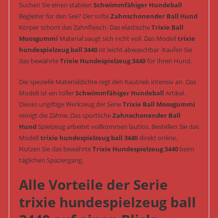
Suchen Sie einen stabilen
Schwimmfähiger Hundeball
Begleiter für den See? Der softe
Zahnschonender Ball Hund
Körper schont das Zahnfleisch. Das elastische
Trixie Ball
Moosgummi
Material saugt sich nicht voll. Das Modell
trixie
hundespielzeug ball 3440
ist leicht abwaschbar. Kaufen Sie
das bewährte
Trixie Hundespielzeug 3440
für Ihren Hund.
Die spezielle Materialdichte regt den Kautrieb intensiv an. Das
Modell ist ein toller
Schwimmfähiger Hundeball
Artikel.
Dieses ungiftige Werkzeug der Serie
Trixie Ball Moosgummi
reinigt die Zähne. Das sportliche
Zahnschonender Ball
Hund
Spielzeug arbeitet vollkommen lautlos. Bestellen Sie das
Modell
trixie hundespielzeug ball 3440
direkt online.
Nutzen Sie das bewährte
Trixie Hundespielzeug 3440
beim
täglichen Spaziergang.
Alle Vorteile der Serie
trixie hundespielzeug ball