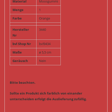
Material
Moosgummi
Menge
1
Farbe
Orange
Hersteller
3440
Nr
bvl Shop Nr
bvl9434
Maße
ø 5,5 cm
Geräusch
Nein
Bitte beachten.
Sollte ein Produkt sich farblich von einander
unterscheiden erfolgt die Auslieferung zufällig.