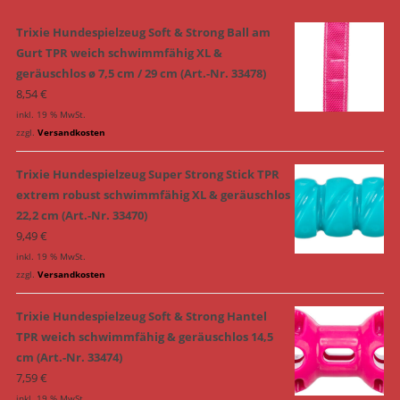
Trixie Hundespielzeug Soft & Strong Ball am
Gurt TPR weich schwimmfähig XL &
geräuschlos ø 7,5 cm / 29 cm (Art.-Nr. 33478)
8,54
€
inkl. 19 % MwSt.
zzgl.
Versandkosten
Trixie Hundespielzeug Super Strong Stick TPR
extrem robust schwimmfähig XL & geräuschlos
22,2 cm (Art.-Nr. 33470)
9,49
€
inkl. 19 % MwSt.
zzgl.
Versandkosten
Trixie Hundespielzeug Soft & Strong Hantel
TPR weich schwimmfähig & geräuschlos 14,5
cm (Art.-Nr. 33474)
7,59
€
inkl. 19 % MwSt.