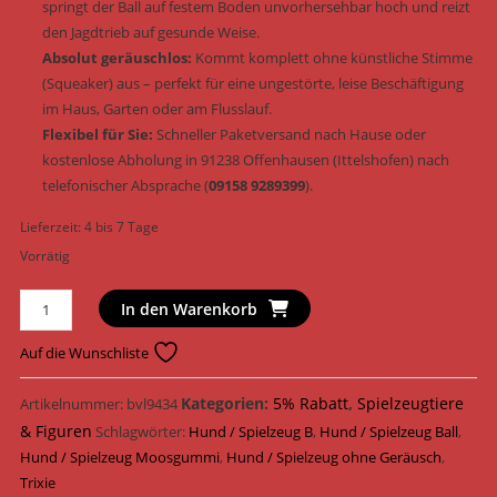
springt der Ball auf festem Boden unvorhersehbar hoch und reizt
den Jagdtrieb auf gesunde Weise.
Absolut geräuschlos:
Kommt komplett ohne künstliche Stimme
(Squeaker) aus – perfekt für eine ungestörte, leise Beschäftigung
im Haus, Garten oder am Flusslauf.
Flexibel für Sie:
Schneller Paketversand nach Hause oder
kostenlose Abholung in 91238 Offenhausen (Ittelshofen) nach
telefonischer Absprache (
09158 9289399
).
Lieferzeit:
4 bis 7 Tage
Vorrätig
Trixie
In den Warenkorb
Hundespielzeug
Ball
Auf die Wunschliste
Moosgummi
schwimmfähig
Kategorien:
5% Rabatt
,
Spielzeugtiere
Artikelnummer:
bvl9434
&
& Figuren
Schlagwörter:
Hund / Spielzeug B
,
Hund / Spielzeug Ball
,
geräuschlos
Hund / Spielzeug Moosgummi
,
Hund / Spielzeug ohne Geräusch
,
ø
Trixie