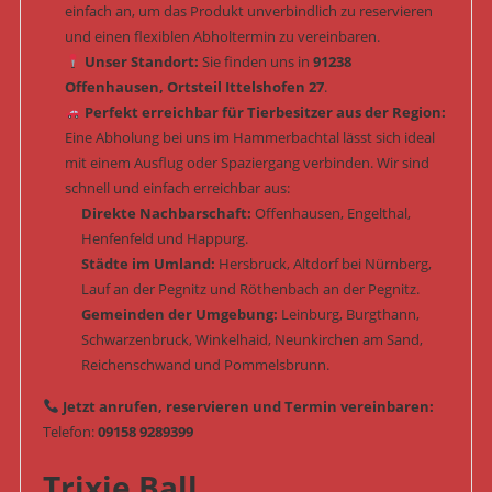
einfach an, um das Produkt unverbindlich zu reservieren
und einen flexiblen Abholtermin zu vereinbaren.
Unser Standort:
Sie finden uns in
91238
Offenhausen, Ortsteil Ittelshofen 27
.
Perfekt erreichbar für Tierbesitzer aus der Region:
Eine Abholung bei uns im Hammerbachtal lässt sich ideal
mit einem Ausflug oder Spaziergang verbinden. Wir sind
schnell und einfach erreichbar aus:
Direkte Nachbarschaft:
Offenhausen, Engelthal,
Henfenfeld und Happurg.
Städte im Umland:
Hersbruck, Altdorf bei Nürnberg,
Lauf an der Pegnitz und Röthenbach an der Pegnitz.
Gemeinden der Umgebung:
Leinburg, Burgthann,
Schwarzenbruck, Winkelhaid, Neunkirchen am Sand,
Reichenschwand und Pommelsbrunn.
Jetzt anrufen, reservieren und Termin vereinbaren:
Telefon:
09158 9289399
Trixie Ball