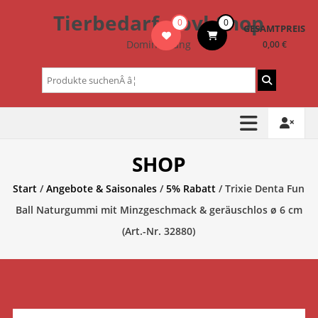
Zum
Tierbedarf – bvl-Shop
0
0
Inhalt
GESAMTPREIS
springen
Dominik Lang
0,00 €
Suchen
nach:
SHOP
Start
/
Angebote & Saisonales
/
5% Rabatt
/ Trixie Denta Fun
Ball Naturgummi mit Minzgeschmack & geräuschlos ø 6 cm
(Art.-Nr. 32880)