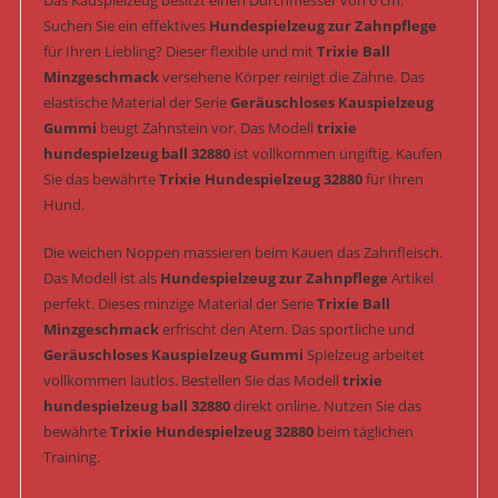
Das Kauspielzeug besitzt einen Durchmesser von 6 cm.
Suchen Sie ein effektives
Hundespielzeug zur Zahnpflege
für Ihren Liebling? Dieser flexible und mit
Trixie Ball
Minzgeschmack
versehene Körper reinigt die Zähne. Das
elastische Material der Serie
Geräuschloses Kauspielzeug
Gummi
beugt Zahnstein vor. Das Modell
trixie
hundespielzeug ball 32880
ist vollkommen ungiftig. Kaufen
Sie das bewährte
Trixie Hundespielzeug 32880
für Ihren
Hund.
Die weichen Noppen massieren beim Kauen das Zahnfleisch.
Das Modell ist als
Hundespielzeug zur Zahnpflege
Artikel
perfekt. Dieses minzige Material der Serie
Trixie Ball
Minzgeschmack
erfrischt den Atem. Das sportliche und
Geräuschloses Kauspielzeug Gummi
Spielzeug arbeitet
vollkommen lautlos. Bestellen Sie das Modell
trixie
hundespielzeug ball 32880
direkt online. Nutzen Sie das
bewährte
Trixie Hundespielzeug 32880
beim täglichen
Training.