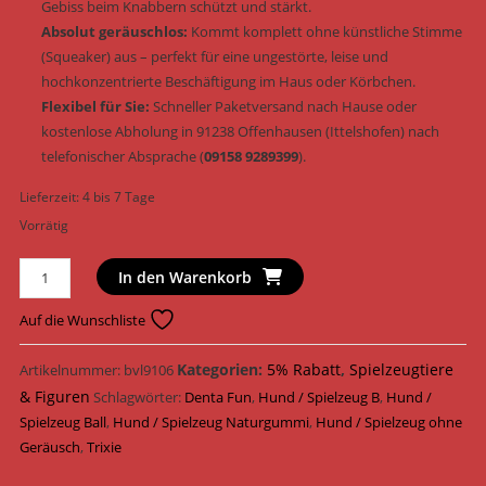
Gebiss beim Knabbern schützt und stärkt.
Absolut geräuschlos:
Kommt komplett ohne künstliche Stimme
(Squeaker) aus – perfekt für eine ungestörte, leise und
hochkonzentrierte Beschäftigung im Haus oder Körbchen.
Flexibel für Sie:
Schneller Paketversand nach Hause oder
kostenlose Abholung in 91238 Offenhausen (Ittelshofen) nach
telefonischer Absprache (
09158 9289399
).
Lieferzeit:
4 bis 7 Tage
Vorrätig
Trixie
In den Warenkorb
Denta
Fun
Auf die Wunschliste
Ball
Naturgummi
Kategorien:
5% Rabatt
,
Spielzeugtiere
Artikelnummer:
bvl9106
mit
& Figuren
Schlagwörter:
Denta Fun
,
Hund / Spielzeug B
,
Hund /
Minzgeschmack
Spielzeug Ball
,
Hund / Spielzeug Naturgummi
,
Hund / Spielzeug ohne
&
Geräusch
,
Trixie
geräuschlos