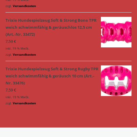
zzgl.
Versandkosten
Trixie Hundespielzeug Soft & Strong Bone TPR
weich schwimmfähig & geräuschlos 12,5 cm
(Art.-Nr. 33472)
7,59
€
inkl. 19 % MwSt.
zzgl.
Versandkosten
Trixie Hundespielzeug Soft & Strong Rugby TPR
weich schwimmfähig & geräusch 10 cm (Art.-
Nr. 33476)
7,59
€
inkl. 19 % MwSt.
zzgl.
Versandkosten