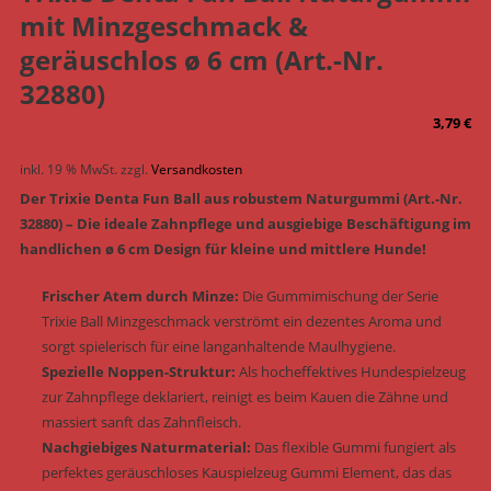
mit Minzgeschmack &
geräuschlos ø 6 cm (Art.-Nr.
32880)
3,79
€
inkl. 19 % MwSt.
zzgl.
Versandkosten
Der Trixie Denta Fun Ball aus robustem Naturgummi (Art.-Nr.
32880) – Die ideale Zahnpflege und ausgiebige Beschäftigung im
handlichen ø 6 cm Design für kleine und mittlere Hunde!
Frischer Atem durch Minze:
Die Gummimischung der Serie
Trixie Ball Minzgeschmack verströmt ein dezentes Aroma und
sorgt spielerisch für eine langanhaltende Maulhygiene.
Spezielle Noppen-Struktur:
Als hocheffektives Hundespielzeug
zur Zahnpflege deklariert, reinigt es beim Kauen die Zähne und
massiert sanft das Zahnfleisch.
Nachgiebiges Naturmaterial:
Das flexible Gummi fungiert als
perfektes geräuschloses Kauspielzeug Gummi Element, das das