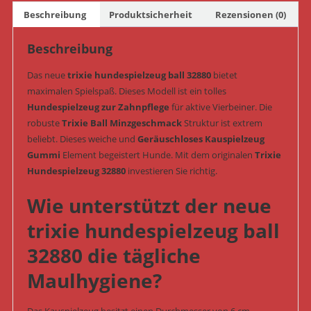
ø
Beschreibung
Produktsicherheit
Rezensionen (0)
6
cm
Beschreibung
(Art.-
Nr.
Das neue
trixie hundespielzeug ball 32880
bietet
32880)
maximalen Spielspaß. Dieses Modell ist ein tolles
Menge
Hundespielzeug zur Zahnpflege
für aktive Vierbeiner. Die
robuste
Trixie Ball Minzgeschmack
Struktur ist extrem
beliebt. Dieses weiche und
Geräuschloses Kauspielzeug
Gummi
Element begeistert Hunde. Mit dem originalen
Trixie
Hundespielzeug 32880
investieren Sie richtig.
Wie unterstützt der neue
trixie hundespielzeug ball
32880 die tägliche
Maulhygiene?