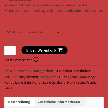
durch 2 stufenlos verstellbare Ringe variabel einsetzbar
mit Öse z. B. zum Befestigen der Hundemarke oder eines Flashers
Maße
Trixie
In den Warenkorb
Hundeleine
Premium
Auf die Wunschliste
Verlängerungsleine
mit
Kategorien:
10% Rabatt
,
Neuheiten
,
Artikelnummer:
n. v.
Neopren
Verlängerungsleinen
Schlagwörter:
Hund / Leine Camouflage
,
Polsterung
Hund / Leine Grün
,
Hund / Leine Gurtband
,
Hund / Leine Premium
,
Gurtband
Trixie
1987423
-
Beschreibung
Zusätzliche Informationen
1987723