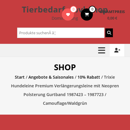
Zum
Tierbedarf – bvl-Shop
0
0
Inhalt
GESAMTPREIS
springen
Dominik Lang
0,00 €
Suchen
nach:
SHOP
Start
/
Angebote & Saisonales
/
10% Rabatt
/ Trixie
Hundeleine Premium Verlängerungsleine mit Neopren
Polsterung Gurtband 1987423 – 1987723 /
Camouflage/Waldgrün