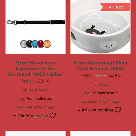
AKTION!
Trixie Hundeleine
Trixie Katzennapf Mimi
Experience Leine
Napf Keramik 24650
Gurtband 10150 / Silber
Ursprünglich
Aktuell
Preis:
5,99
€
5,39
€
Preis:
12,59
€
Preis
Preis
inkl. MwSt.
war:
ist:
inkl. 19 % MwSt.
zzgl.
Versandkosten
5,99 €
5,39 €.
zzgl.
Versandkosten
Lieferzeit:
4 bis 7 Tage
Lieferzeit:
4 bis 7 Tage
Auf die Wunschliste
Auf die Wunschliste