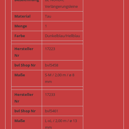
Verlängerungsleine
Material
Tau
Menge
1
Farbe
Dunkelblau/Hellblau
Hersteller
17223
Nr
bvl Shop Nr
bvl5458
Maße
S-M / 2,00 m / ø 8
mm
Hersteller
17233
Nr
bvl Shop Nr
bvl5461
Maße
L-xL / 2,00 m / ø 13
mm