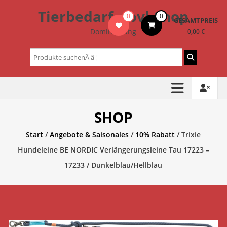
Zum
Tierbedarf – bvl-Shop
0
0
Inhalt
GESAMTPREIS
springen
Dominik Lang
0,00 €
Suchen
nach:
SHOP
Start
/
Angebote & Saisonales
/
10% Rabatt
/ Trixie
Hundeleine BE NORDIC Verlängerungsleine Tau 17223 –
17233 / Dunkelblau/Hellblau