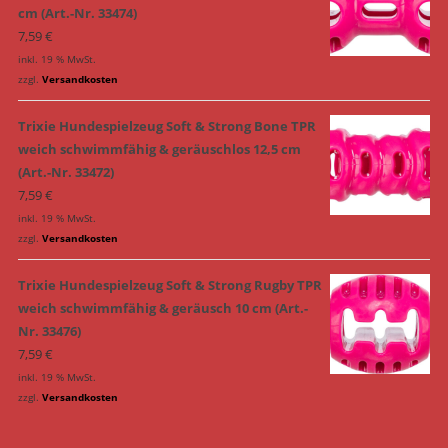
cm (Art.-Nr. 33474)
7,59
€
inkl. 19 % MwSt.
zzgl.
Versandkosten
Trixie Hundespielzeug Soft & Strong Bone TPR
weich schwimmfähig & geräuschlos 12,5 cm
(Art.-Nr. 33472)
7,59
€
inkl. 19 % MwSt.
zzgl.
Versandkosten
Trixie Hundespielzeug Soft & Strong Rugby TPR
weich schwimmfähig & geräusch 10 cm (Art.-
Nr. 33476)
7,59
€
inkl. 19 % MwSt.
zzgl.
Versandkosten