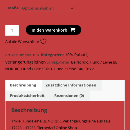
Maße
Trixie
In den Warenkorb
Hundeleine
BE
Auf die Wunschliste
NORDIC
Verlängerungsleine
Kategorien:
10% Rabatt
,
Artikelnummer:
n. v.
Tau
Verlängerungsleinen
Schlagwörter:
Be Nordic
,
Hund / Leine BE
17223
NORDIC
,
Hund / Leine Blau
,
Hund / Leine Tau
,
Trixie
-
17233
Beschreibung
Zusätzliche Informationen
/
Dunkelblau/Hellblau
Produktsicherheit
Rezensionen (0)
Menge
Beschreibung
Trixie Hundeleine BE NORDIC Verlängerungsleine aus Tau
17223 – 17233, Tierbedarf Online Shop