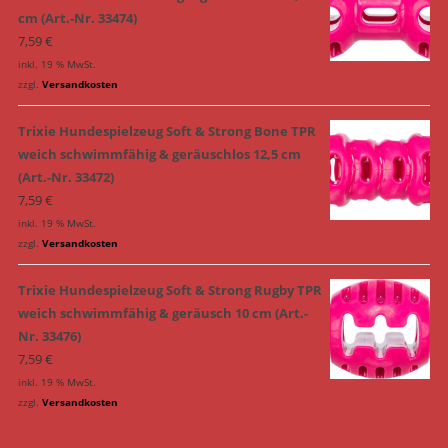
cm (Art.-Nr. 33474)
7,59
€
inkl. 19 % MwSt.
zzgl.
Versandkosten
Trixie Hundespielzeug Soft & Strong Bone TPR
weich schwimmfähig & geräuschlos 12,5 cm
(Art.-Nr. 33472)
7,59
€
inkl. 19 % MwSt.
zzgl.
Versandkosten
Trixie Hundespielzeug Soft & Strong Rugby TPR
weich schwimmfähig & geräusch 10 cm (Art.-
Nr. 33476)
7,59
€
inkl. 19 % MwSt.
zzgl.
Versandkosten