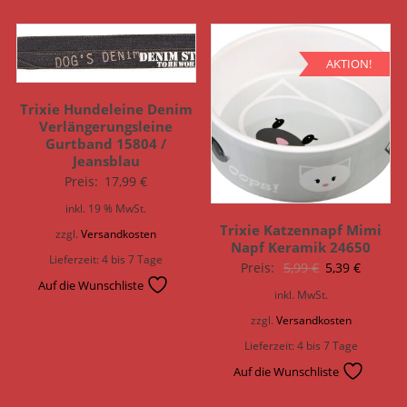
AKTION!
Trixie Hundeleine Denim
Verlängerungsleine
Gurtband 15804 /
Jeansblau
Preis:
17,99
€
inkl. 19 % MwSt.
Trixie Katzennapf Mimi
zzgl.
Versandkosten
Napf Keramik 24650
Lieferzeit:
4 bis 7 Tage
Ursprünglich
Aktuell
Preis:
5,99
€
5,39
€
Auf die Wunschliste
Preis
Preis
inkl. MwSt.
war:
ist:
zzgl.
Versandkosten
5,99 €
5,39 €.
Lieferzeit:
4 bis 7 Tage
Auf die Wunschliste