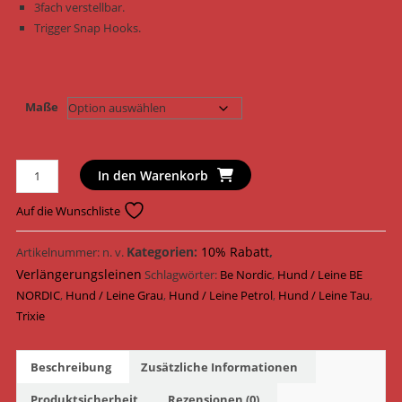
3fach verstellbar.
Trigger Snap Hooks.
Maße
Trixie
In den Warenkorb
Hundeleine
BE
Auf die Wunschliste
NORDIC
Verlängerungsleine
Kategorien:
10% Rabatt
,
Artikelnummer:
n. v.
Tau
Verlängerungsleinen
Schlagwörter:
Be Nordic
,
Hund / Leine BE
17222
NORDIC
,
Hund / Leine Grau
,
Hund / Leine Petrol
,
Hund / Leine Tau
,
-
Trixie
17232
/
Beschreibung
Zusätzliche Informationen
Petrol/Hellgrau
Menge
Produktsicherheit
Rezensionen (0)