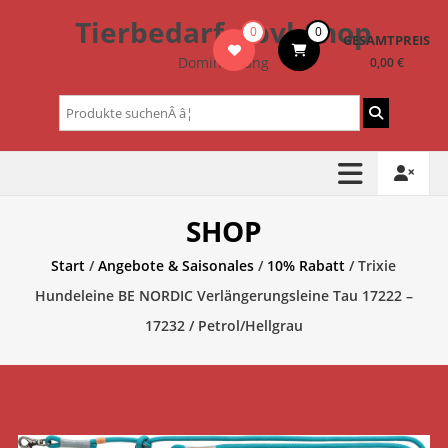
Zum
Tierbedarf – bvl-Shop
0
0
Inhalt
GESAMTPREIS
springen
Dominik Lang
0,00 €
Suchen
nach:
SHOP
Start
/
Angebote & Saisonales
/
10% Rabatt
/ Trixie
Hundeleine BE NORDIC Verlängerungsleine Tau 17222 –
17232 / Petrol/Hellgrau