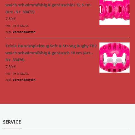
weich schwimmfähig & geräuschlos 12,5 cm
(Art.-Nr. 33472)
7,59
€
inkl. 19 % MwSt.
zzgl.
Versandkosten
Trixie Hundespielzeug Soft & Strong Rugby TPR
weich schwimmfähig & geräusch 10 cm (Art.-
Nr. 33476)
7,59
€
inkl. 19 % MwSt.
zzgl.
Versandkosten
SERVICE