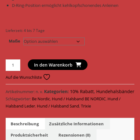
D-Ring-Position ermöglicht kehlkopfschonendes Anleinen
Lieferzeit:
4 bis 7 Tage
Maße
Trixie
In den Warenkorb
Hundehalsband
BE
Auf die Wunschliste
NORDIC
Halsband
Kategorien:
10% Rabatt
,
Hundehalsbänder
Artikelnummer:
n. v.
Leder
Schlagwörter:
Be Nordic
,
Hund / Halsband BE NORDIC
,
Hund /
17501
Halsband Leder
,
Hund / Halsband Sand
,
Trixie
-
17551
Beschreibung
Zusätzliche Informationen
/
Sand
Produktsicherheit
Rezensionen (0)