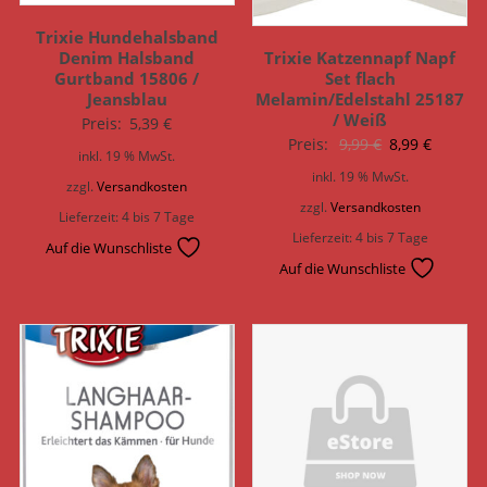
Trixie Hundehalsband
Trixie Katzennapf Napf
Denim Halsband
Set flach
Gurtband 15806 /
Melamin/Edelstahl 25187
Jeansblau
/ Weiß
Preis:
5,39
€
Ursprünglich
Aktuell
Preis:
9,99
€
8,99
€
inkl. 19 % MwSt.
Preis
Preis
inkl. 19 % MwSt.
zzgl.
Versandkosten
war:
ist:
zzgl.
Versandkosten
Lieferzeit:
4 bis 7 Tage
9,99 €
8,99 €.
Lieferzeit:
4 bis 7 Tage
Auf die Wunschliste
Auf die Wunschliste