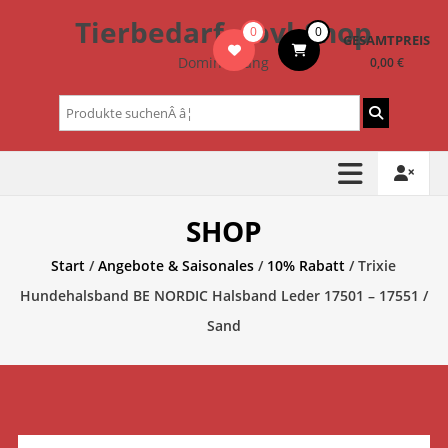
Zum
Tierbedarf – bvl-Shop
0
0
Inhalt
GESAMTPREIS
springen
Dominik Lang
0,00 €
Suchen
nach:
SHOP
Start
/
Angebote & Saisonales
/
10% Rabatt
/ Trixie
Hundehalsband BE NORDIC Halsband Leder 17501 – 17551 /
Sand