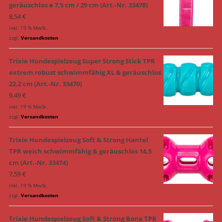
geräuschlos ø 7,5 cm / 29 cm (Art.-Nr. 33478)
8,54
€
inkl. 19 % MwSt.
zzgl.
Versandkosten
Trixie Hundespielzeug Super Strong Stick TPR
extrem robust schwimmfähig XL & geräuschlos
22,2 cm (Art.-Nr. 33470)
9,49
€
inkl. 19 % MwSt.
zzgl.
Versandkosten
Trixie Hundespielzeug Soft & Strong Hantel
TPR weich schwimmfähig & geräuschlos 14,5
cm (Art.-Nr. 33474)
7,59
€
inkl. 19 % MwSt.
zzgl.
Versandkosten
Trixie Hundespielzeug Soft & Strong Bone TPR